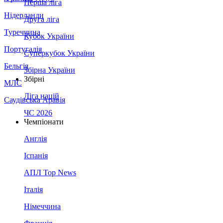
Перша ліга
Нідерланди
Друга ліга
Туреччина
Кубок України
Португалія
Суперкубок України
Бельгія
Збірна України
Збірні
МЛС
Ліга націй
Саудівська Аравія
ЧС 2026
Чемпіонати
Англія
Іспанія
АПЛ Top News
Італія
Німеччина