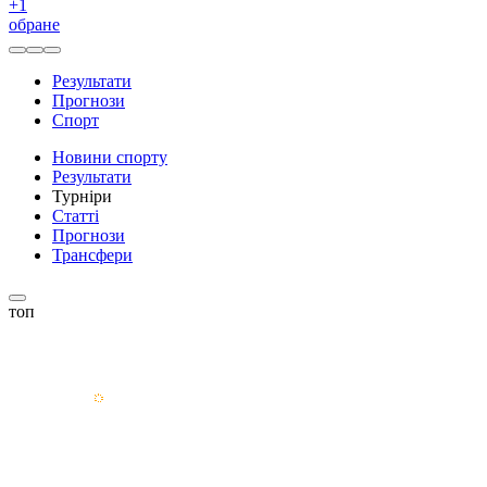
+
1
обране
Результати
Прогнози
Спорт
Новини спорту
Результати
Турніри
Статті
Прогнози
Трансфери
топ