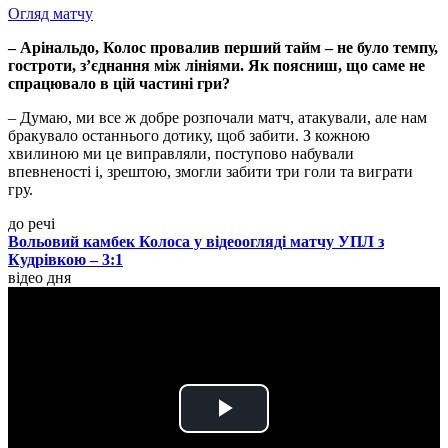
Огляд матчу
– Арінальдо, Колос провалив перший тайм – не було темпу,
гостроти, з’єднання між лініями. Як поясниш, що саме не
спрацювало в цій частині гри?
– Думаю, ми все ж добре розпочали матч, атакували, але нам
бракувало останнього дотику, щоб забити. З кожною
хвилиною ми це виправляли, поступово набували
впевненості і, зрештою, змогли забити три голи та виграти
гру.
до речі
Вольовий камбек Колоса у відеоогляді матчу УПЛ з
Кудрівкою – 3:1
відео дня
Play