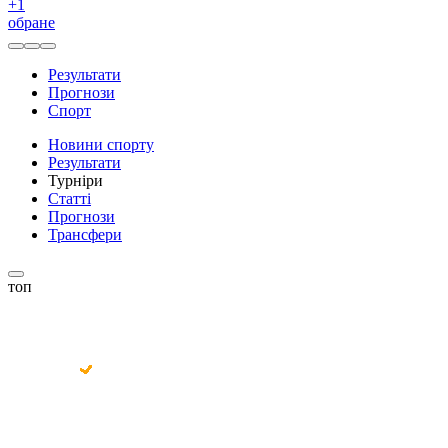
+
1
обране
Результати
Прогнози
Спорт
Новини спорту
Результати
Турніри
Статті
Прогнози
Трансфери
топ