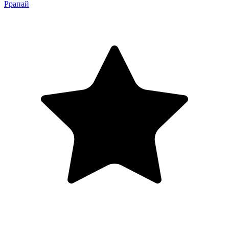
Ррапай