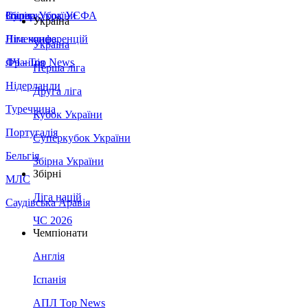
Збірна України
Італія
Суперкубок УЄФА
Україна
Німеччина
Ліга конференцій
Україна
Франція
ЛЧ - Top News
Перша ліга
Нідерланди
Друга ліга
Туреччина
Кубок України
Португалія
Суперкубок України
Бельгія
Збірна України
Збірні
МЛС
Ліга націй
Саудівська Аравія
ЧС 2026
Чемпіонати
Англія
Іспанія
АПЛ Top News