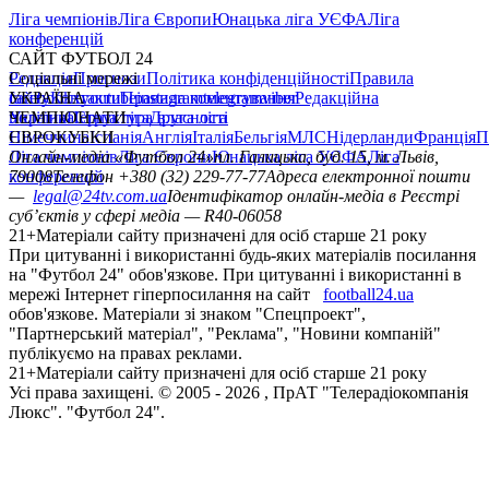
Ліга чемпіонів
Ліга Європи
Юнацька ліга УЄФА
Ліга
конференцій
САЙТ ФУТБОЛ 24
Редакція
Соціальні мережі
Прогнози
Політика конфіденційності
Правила
сайту
facebook
УКРАЇНА
Контакти
x
youtube
Правила коментування
instagram
telegram
viber
Редакційна
політика
Україна
ЧЕМПІОНАТИ
Перша ліга
Структура власності
Друга ліга
Німеччина
ЄВРОКУБКИ
Іспанія
Англія
Італія
Бельгія
МЛС
Нідерланди
Франція
П
Ліга чемпіонів
Онлайн-медіа «Футбол 24»
Ліга Європи
Юнацька ліга УЄФА
пл. Галицька, буд. 15, м. Львів,
Ліга
конференцій
79008
Телефон +380 (32) 229-77-77
Адреса електронної пошти
—
legal@24tv.com.ua
Ідентифікатор онлайн-медіа в Реєстрі
суб’єктів у сфері медіа — R40-06058
21+
Матеріали сайту призначені для осіб старше 21 року
При цитуванні і використанні будь-яких матеріалів посилання
на "Футбол 24" обов'язкове. При цитуванні і використанні в
мережі Інтернет гіперпосилання на сайт
football24.ua
обов'язкове. Матеріали зі знаком "Спецпроект",
"Партнерський матеріал", "Реклама", "Новини компаній"
публікуємо на правах реклами.
21+
Матеріали сайту призначені для осіб старше 21 року
Усi права захищенi. © 2005 -
2026
, ПрАТ "Телерадіокомпанія
Люкс". "Футбол 24".