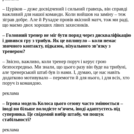
– Цуріков – дуже досвідчений і сильний гравець, він справді
важливий для нашої команди. Коли вийшов на заміну – теж
зіграв добре. Але й Рухадзе провів якісний матч, тож ми раді,
що маємо двох хороших лівих захисників.
– Головний тренер не міг бути поряд через дискваліфікацію
і дивився гру з трибун. Як це вплинуло – коли немає
звичного контакту, підказок, візуального зв’язку з
тренером?
– Звісно, важливо, коли тренер поруч і керує грою
безпосередньо. Ми знали, що цього разу він буде на трибуні,
але тренерський штаб був із нами. І, думаю, це нас навіть
додатково мотивувало – перемогти й для нього, і для всіх, хто
поруч із командою.
реклама
– Ігрова модель Колоса цього сезону часто змінюється –
іноді ви більше володієте м’ячем, іноді адаптуєтесь під
суперника. Це свідомий вибір штабу, чи пошук
стабільності?
реклама