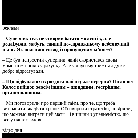
Video
реклама
– Суперник теж не створив багато моментів, але
реалізував, мабуть, єдиний по-справжньому небезпечний
шанс. Як поясниш епізод із пропущеним м’ячем?
– Це був непростий суперник, який скористався своїм
моментом і повів у рахунку. Але у другому таймі ми дуже
добре відреагували.
– Що відбувалося в роздягальні під час перерви? Після неї
Колос вийшов зовсім іншим – швидшим, гострішим,
організованішим.
– Ми поговорили про перший тайм, про те, що треба
виправити, як діяти краще. Обговорили стратегію, повірили,
що можемо виграти цей матч – і вийшли з упевненістю, що
все у наших руках.
відео дня