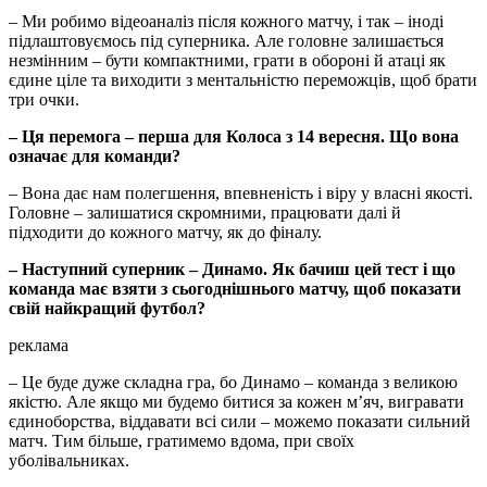
– Ми робимо відеоаналіз після кожного матчу, і так – іноді
підлаштовуємось під суперника. Але головне залишається
незмінним – бути компактними, грати в обороні й атаці як
єдине ціле та виходити з ментальністю переможців, щоб брати
три очки.
– Ця перемога – перша для Колоса з 14 вересня. Що вона
означає для команди?
– Вона дає нам полегшення, впевненість і віру у власні якості.
Головне – залишатися скромними, працювати далі й
підходити до кожного матчу, як до фіналу.
– Наступний суперник – Динамо. Як бачиш цей тест і що
команда має взяти з сьогоднішнього матчу, щоб показати
свій найкращий футбол?
реклама
– Це буде дуже складна гра, бо Динамо – команда з великою
якістю. Але якщо ми будемо битися за кожен м’яч, вигравати
єдиноборства, віддавати всі сили – можемо показати сильний
матч. Тим більше, гратимемо вдома, при своїх
уболівальниках.