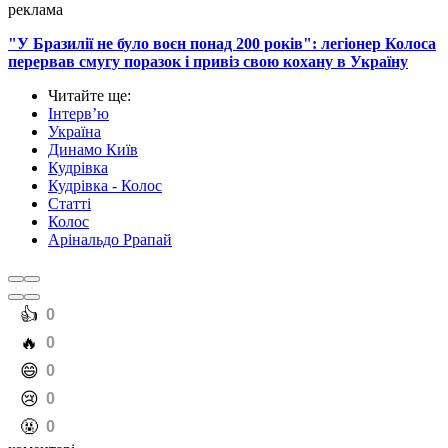
реклама
"У Бразилії не було воєн понад 200 років": легіонер Колоса
перервав смугу поразок і привіз свою кохану в Україну
Читайте ще
:
Інтерв’ю
Україна
Динамо Київ
Кудрівка
Кудрівка - Колос
Статті
Колос
Арінальдо Ррапай
️👍
0
️🔥
0
️😄
0
️😢
0
️🤬
0