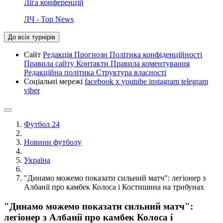
Ліга конференцій
ЛЧ - Top News
До всіх турнірів
Сайт
Редакція
Прогнози
Політика конфіденційності
Правила сайту
Контакти
Правила коментування
Редакційна політика
Структура власності
Соціальні мережі
facebook
x
youtube
instagram
telegram
viber
Футбол 24
Новини футболу
Україна
"Динамо можемо показати сильний матч": легіонер з
Албанії про камбек Колоса і Костишина на трибунах
"Динамо можемо показати сильний матч":
легіонер з Албанії про камбек Колоса і