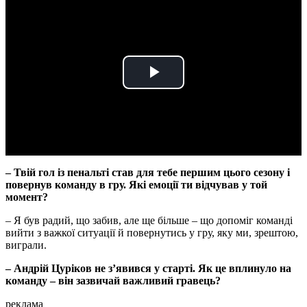
Play
Video
– Твій гол із пенальті став для тебе першим цього сезону і
повернув команду в гру. Які емоції ти відчував у той
момент?
– Я був радий, що забив, але ще більше – що допоміг команді
вийти з важкої ситуації й повернутись у гру, яку ми, зрештою,
виграли.
– Андрій Цуріков не з’явився у старті. Як це вплинуло на
команду – він зазвичай важливий гравець?
реклама