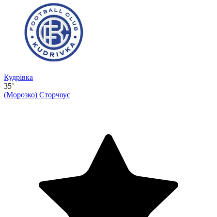
Кудрівка
35’
(Морозко)
Сторчоус