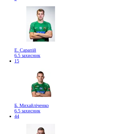
Е. Сарапій
6.5
захисник
15
Б. Михайліченко
6.5
захисник
44