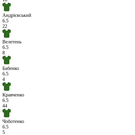
Андрієвський
6.5
22
Велетень
6.5
8
Бабенко
6.5
4
Кравченко
6.5
44
Чоботенко
6.5
5