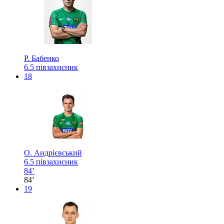
Р. Бабенко
6.5
півзахисник
18
О. Андрієвський
6.5
півзахисник
84’
84’
19