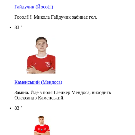
Гайдучик
(Йосефі)
Гооол!!!! Микола Гайдучик забиває гол.
83 ’
Каменський
(Мендоса)
Заміна. Йде з поля Глейкер Мендоса, виходить
Олександр Каменський.
83 ’