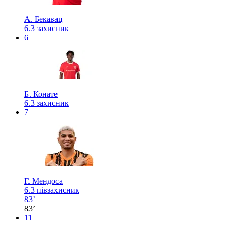
А. Бекавац
6.3
захисник
6
Б. Конате
6.3
захисник
7
Г. Мендоса
6.3
півзахисник
83’
83’
11