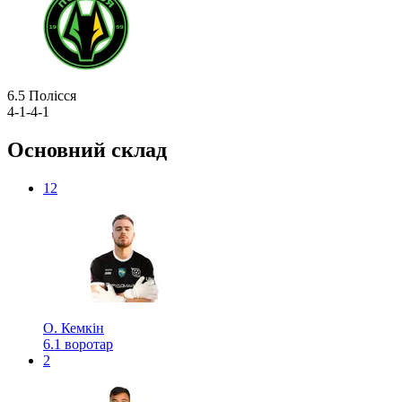
6.5
Полісся
4-1-4-1
Основний склад
12
О. Кемкін
6.1
воротар
2