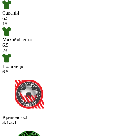
Сарапій
6.5
15
Михайліченко
6.5
23
Волинець
6.5
Кривбас
6.3
4-1-4-1