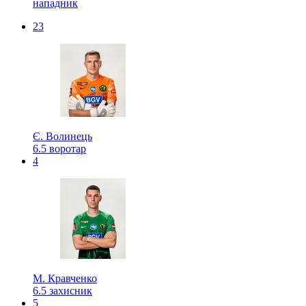
нападник
23
Є. Волинець
6.5
воротар
4
М. Кравченко
6.5
захисник
5