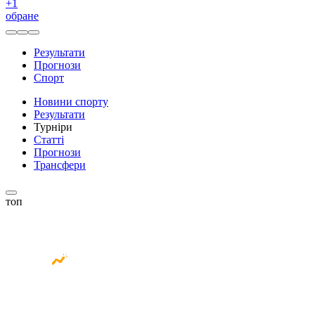
+
1
обране
Результати
Прогнози
Спорт
Новини спорту
Результати
Турніри
Статті
Прогнози
Трансфери
топ