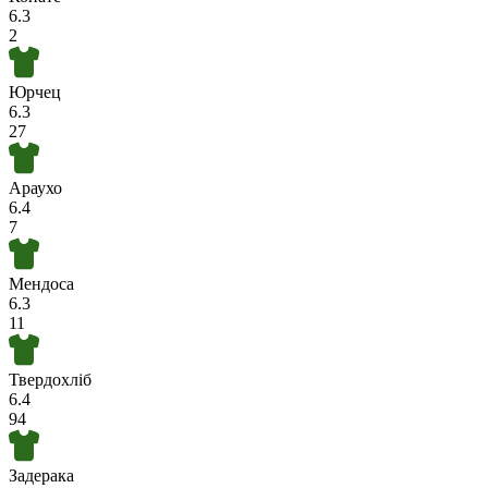
6.3
2
Юрчец
6.3
27
Араухо
6.4
7
Мендоса
6.3
11
Твердохліб
6.4
94
Задерака