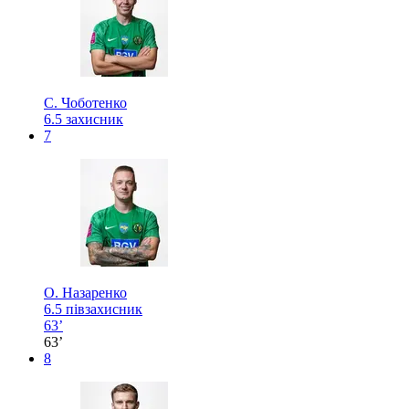
С. Чоботенко
6.5
захисник
7
О. Назаренко
6.5
півзахисник
63’
63’
8