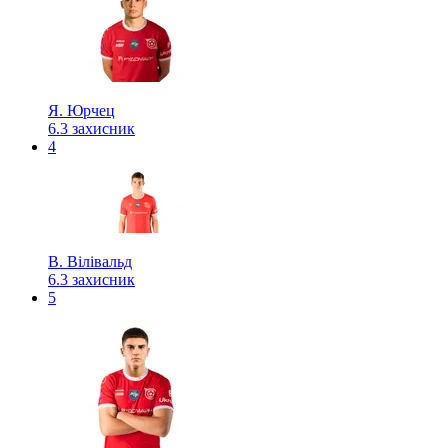
Я. Юрчец
6.3
захисник
4
В. Вілівальд
6.3
захисник
5