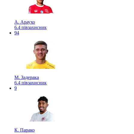
А. Араухо
6.4
півзахисник
94
М. Задерака
6.4
півзахисник
9
К. Парако