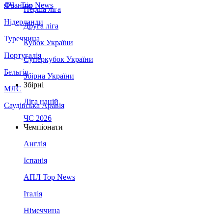
Франція
ЛЧ - Top News
Перша ліга
Нідерланди
Друга ліга
Туреччина
Кубок України
Португалія
Суперкубок України
Бельгія
Збірна України
Збірні
МЛС
Ліга націй
Саудівська Аравія
ЧС 2026
Чемпіонати
Англія
Іспанія
АПЛ Top News
Італія
Німеччина