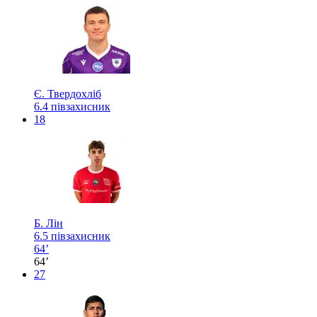
Є. Твердохліб
6.4
півзахисник
18
Б. Лін
6.5
півзахисник
64’
64’
27