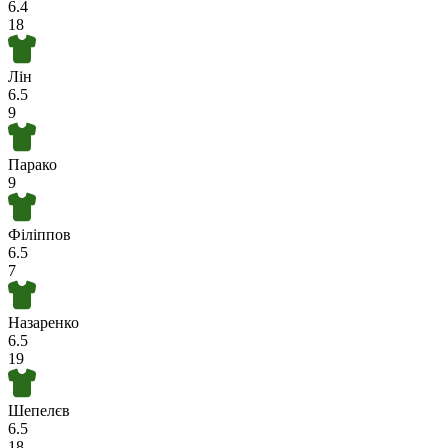
6.4
18
Лін
6.5
9
Парако
9
Філіппов
6.5
7
Назаренко
6.5
19
Шепелєв
6.5
18