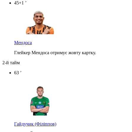
45+1 ’
Мендоса
Глейкер Мендоса отримує жовту картку.
2-й тайм
63 ’
Гайдучик
(Філіппов)