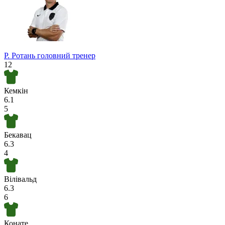
Р. Ротань
головний тренер
12
Кемкін
6.1
5
Бекавац
6.3
4
Вілівальд
6.3
6
Конате