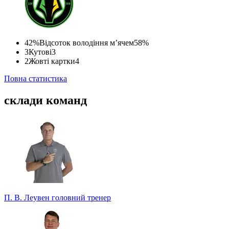
42%
Відсоток володіння м’ячем
58%
3
Кутові
3
2
Жовті картки
4
Повна статистика
склади команд
П. В. Леувен
головний тренер