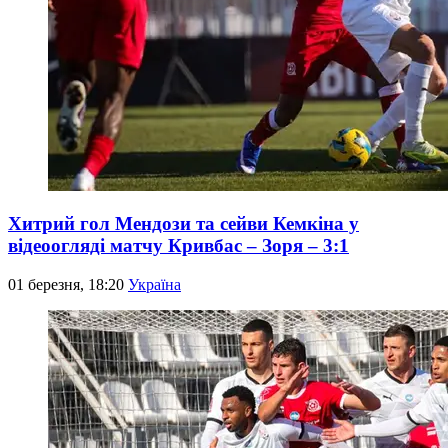
Хитрий гол Мендози та сейви Кемкіна у
відеоогляді матчу Кривбас – Зоря – 3:1
01 березня, 18:20
Україна