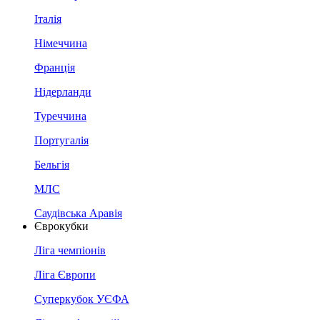
Італія
Німеччина
Франція
Нідерланди
Туреччина
Португалія
Бельгія
МЛС
Саудівська Аравія
Єврокубки
Ліга чемпіонів
Ліга Європи
Суперкубок УЄФА