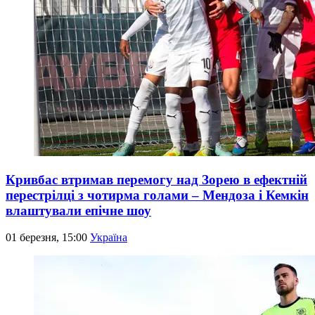
Кривбас втримав перемогу над Зорею в ефектній
перестрілці з чотирма голами – Мендоза і Кемкін
влаштували епічне шоу
01 березня, 15:00
Україна