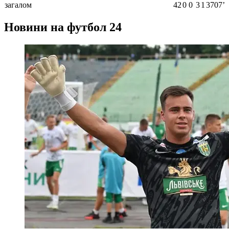
загалом
42
0
0
3
1
3707ʼ
Новини на футбол 24