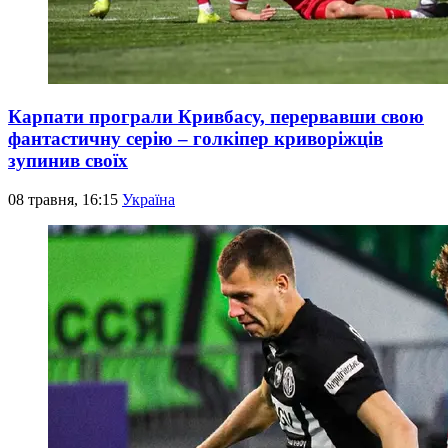
Карпати програли Кривбасу, перервавши свою
фантастичну серію – голкіпер криворіжців
зупинив своїх
08 травня, 16:15
Україна