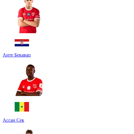
Анте Бекавац
Ассан Сек