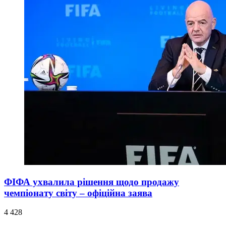
ФІФА ухвалила рішення щодо продажу
чемпіонату світу – офіційна заява
4 428