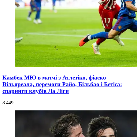
Камбек МЮ в матчі з Атлетіко, фіаско
Вільяреала, перемоги Райо, Більбао і Бетіса:
спаринги клубів Ла Ліги
8 449