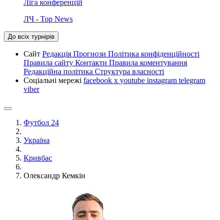
Ліга конференцій
ЛЧ - Top News
До всіх турнірів
Сайт
Редакція
Прогнози
Політика конфіденційності
Правила сайту
Контакти
Правила коментування
Редакційна політика
Структура власності
Соціальні мережі
facebook
x
youtube
instagram
telegram
viber
Футбол 24
Україна
Кривбас
Олександр Кемкін