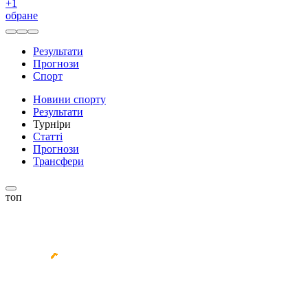
+
1
обране
Результати
Прогнози
Спорт
Новини спорту
Результати
Турніри
Статті
Прогнози
Трансфери
топ