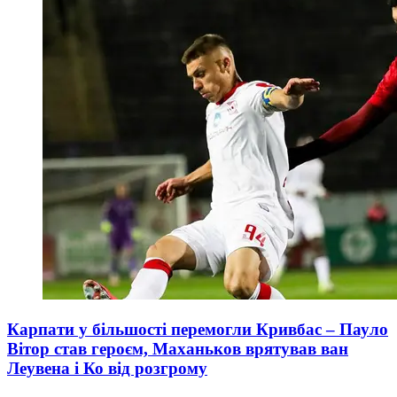
Карпати у більшості перемогли Кривбас – Пауло
Вітор став героєм, Маханьков врятував ван
Леувена і Ко від розгрому