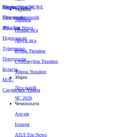
Збірна України
Італія
Суперкубок УЄФА
Україна
Німеччина
Ліга конференцій
Україна
Франція
ЛЧ - Top News
Перша ліга
Нідерланди
Друга ліга
Туреччина
Кубок України
Португалія
Суперкубок України
Бельгія
Збірна України
Збірні
МЛС
Ліга націй
Саудівська Аравія
ЧС 2026
Чемпіонати
Англія
Іспанія
АПЛ Top News