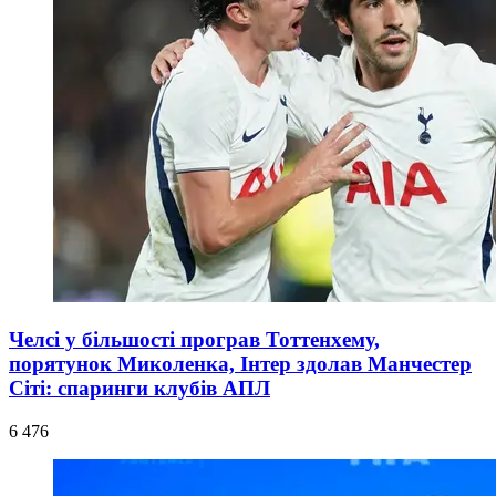
Челсі у більшості програв Тоттенхему,
порятунок Миколенка, Інтер здолав Манчестер
Сіті: спаринги клубів АПЛ
6 476