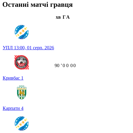
Останні матчі гравця
хв
Г
А
УПЛ
13:00,
01 серп. 2026
90
ʼ
0
0
0
0
Кривбас
1
Карпати
4