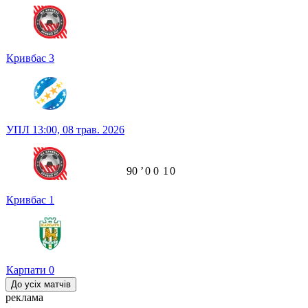
Кривбас
3
УПЛ
13:00,
08 трав. 2026
90
ʼ
0
0
1
0
Кривбас
1
Карпати
0
До усіх матчів
реклама