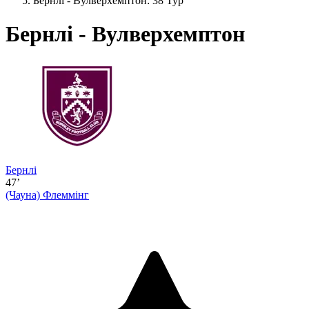
Бернлі - Вулверхемптон: 38 Тур
Бернлі - Вулверхемптон
Бернлі
47’
(Чауна)
Флеммінг