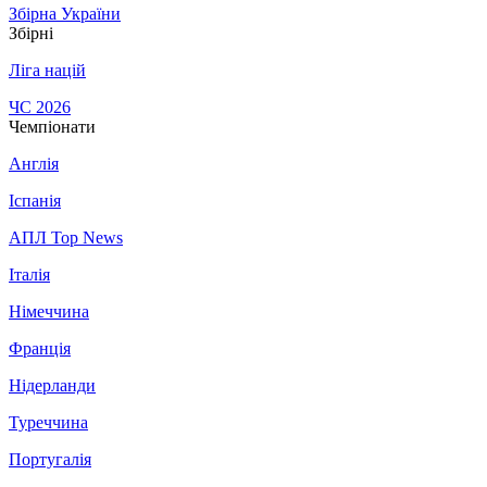
Збірна України
Збірні
Ліга націй
ЧС 2026
Чемпіонати
Англія
Іспанія
АПЛ Top News
Італія
Німеччина
Франція
Нідерланди
Туреччина
Португалія