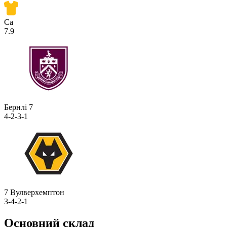
Са
7.9
Бернлі
7
4-2-3-1
7
Вулверхемптон
3-4-2-1
Основний склад