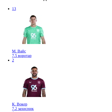
13
М. Вайс
7.5
воротар
2
К. Вокер
7.2
захисник