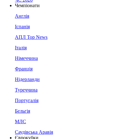
Чемпіонати
Англія
Іспанія
АПЛ Top News
Італія
Німеччина
Франція
Нідерланди
Туреччина
Португалія
Бельгія
МЛС
Саудівська Аравія
Єврокубки