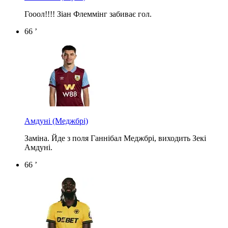
Гооол!!!! Зіан Флеммінг забиває гол.
66 ’
Амдуні
(Меджбрі)
Заміна. Йде з поля Ганнібал Меджбрі, виходить Зекі
Амдуні.
66 ’