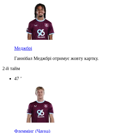
Меджбрі
Ганнібал Меджбрі отримує жовту картку.
2-й тайм
47 ’
Флеммінг
(Чауна)