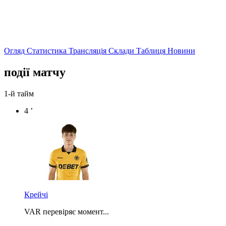
Огляд
Статистика
Трансляція
Склади
Таблиця
Новини
події матчу
1-й тайм
4 ’
Крейчі
VAR перевіряє момент...