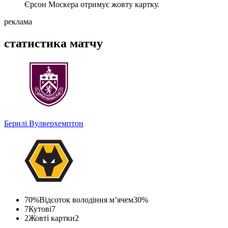
Єрсон Москера отримує жовту картку.
реклама
статистика матчу
Бернлі
Вулверхемптон
70%
Відсоток володіння м’ячем
30%
7
Кутові
7
2
Жовті картки
2