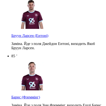
Бруун Ларсен
(Ентоні)
Заміна. Йде з поля Джейдон Ентоні, виходить Якоб
Бруун Ларсен.
85 ’
Барнс
(Флеммінг)
Заміна. Йде з поля Зіан Флеммінг, виходить Ешлі Барнс.