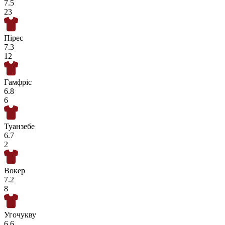
7.5
23
Пірес
7.3
12
Гамфріс
6.8
6
Туанзебе
6.7
2
Вокер
7.2
8
Угочукву
6.6