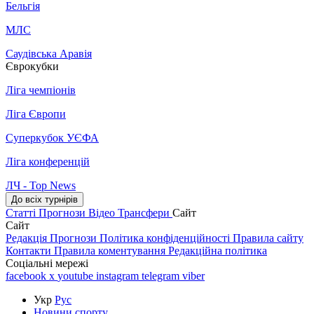
Бельгія
МЛС
Саудівська Аравія
Єврокубки
Ліга чемпіонів
Ліга Європи
Суперкубок УЄФА
Ліга конференцій
ЛЧ - Top News
До всіх турнірів
Статті
Прогнози
Відео
Трансфери
Сайт
Сайт
Редакція
Прогнози
Політика конфіденційності
Правила сайту
Контакти
Правила коментування
Редакційна політика
Соціальні мережі
facebook
x
youtube
instagram
telegram
viber
Укр
Рус
Новини спорту