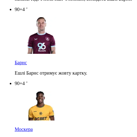
90+4 ’
Барнс
Ешлі Барнс отримує жовту картку.
90+4 ’
Москера