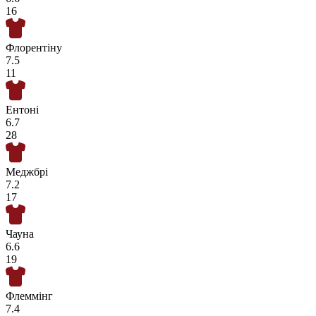
16
Флорентіну
7.5
11
Ентоні
6.7
28
Меджбрі
7.2
17
Чауна
6.6
19
Флеммінг
7.4