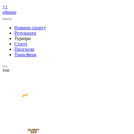
+
1
обране
Новини спорту
Результати
Турніри
Статті
Прогнози
Трансфери
топ