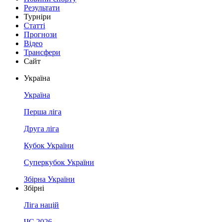
Результати
Турніри
Статті
Прогнози
Відео
Трансфери
Сайт
Україна
Україна
Перша ліга
Друга ліга
Кубок України
Суперкубок України
Збірна України
Збірні
Ліга націй
ЧС 2026