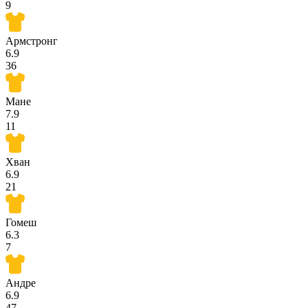
9
Армстронг
6.9
36
Мане
7.9
11
Хван
6.9
21
Гомеш
6.3
7
Андре
6.9
47