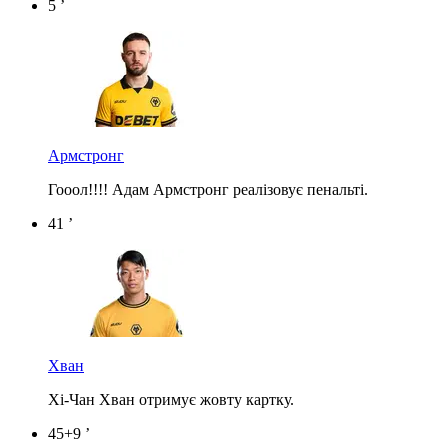
5 ’
Армстронг
Гооол!!!! Адам Армстронг реалізовує пенальті.
41 ’
Хван
Хі-Чан Хван отримує жовту картку.
45+9 ’