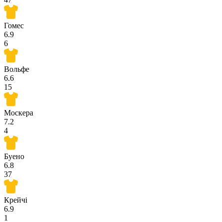
Гомес
6.9
6
Вольфе
6.6
15
Москера
7.2
4
Буено
6.8
37
Крейчі
6.9
1