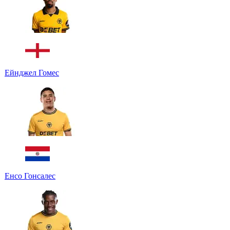
Ейнджел Гомес
Енсо Гонсалес