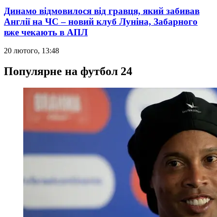
Динамо відмовилося від гравця, який забивав
Англії на ЧС – новий клуб Луніна, Забарного
вже чекають в АПЛ
20 лютого, 13:48
Популярне на футбол 24