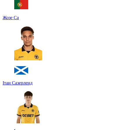
Жозе Са
Ітан Сазерленд