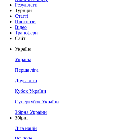
Результати
Турніри
Статті
Прогнози
Відео
Трансфери
Сайт
Україна
Україна
Перша ліга
Друга ліга
Кубок України
Суперкубок України
Збірна України
Збірні
Ліга націй
ЧС 2026