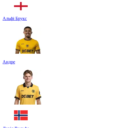
Альфі Брукс
Андре