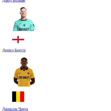
Давід Вольфе
Деніел Бентлі
Джексон Чачуа