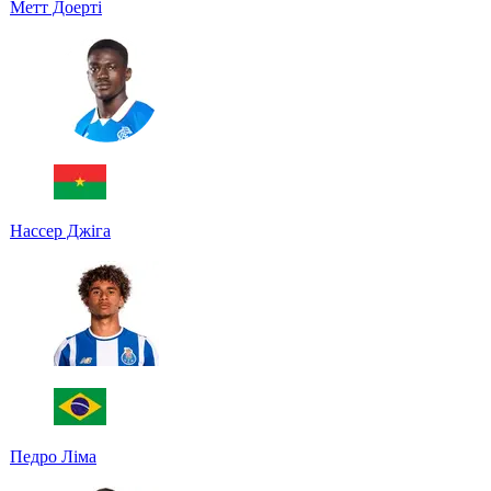
Метт Доерті
Нассер Джіга
Педро Ліма