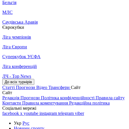
Бельгія
МЛС
Саудівська Аравія
Єврокубки
Ліга чемпіонів
Ліга Європи
Суперкубок УЄФА
Ліга конференцій
ЛЧ - Top News
До всіх турнірів
Статті
Прогнози
Відео
Трансфери
Сайт
Сайт
Редакція
Прогнози
Політика конфіденційності
Правила сайту
Контакти
Правила коментування
Редакційна політика
Соціальні мережі
facebook
x
youtube
instagram
telegram
viber
Укр
Рус
Новини спорту