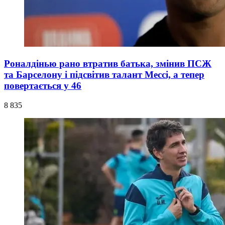
Роналдінью рано втратив батька, змінив ПСЖ
та Барселону і підсвітив талант Мессі, а тепер
повертається у 46
8 835