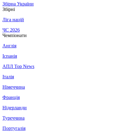
Збірна України
Збірні
Ліга націй
ЧС 2026
Чемпіонати
Англія
Іспанія
АПЛ Top News
Італія
Німеччина
Франція
Нідерланди
Туреччина
Португалія