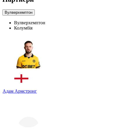
Вулверхемптон
Вулверхемптон
Колумбія
Адам Армстронг