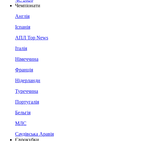
Чемпіонати
Англія
Іспанія
АПЛ Top News
Італія
Німеччина
Франція
Нідерланди
Туреччина
Португалія
Бельгія
МЛС
Саудівська Аравія
Єврокубки