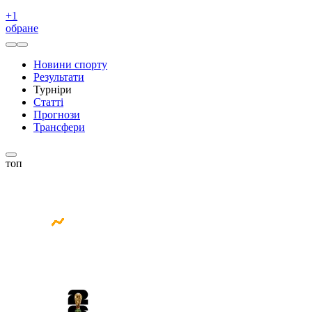
+
1
обране
Новини спорту
Результати
Турніри
Статті
Прогнози
Трансфери
топ