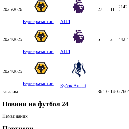
2142
2025/2026
27
-
-
11
-
ʼ
Вулверхемптон
АПЛ
2024/2025
5
-
-
2
-
442
ʼ
Вулверхемптон
АПЛ
2024/2025
-
-
-
-
-
-
Вулверхемптон
Кубок Англії
загалом
36
1
0
14
0
2766ʼ
Новини на футбол 24
Немає даних
Партнери