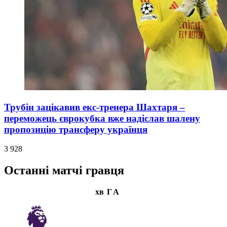
Трубін зацікавив екс-тренера Шахтаря –
переможець єврокубка вже надіслав шалену
пропозицію трансферу українця
3 928
Останні матчі гравця
хв
Г
А