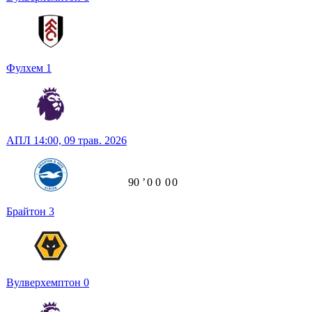
Фулхем
1
АПЛ
14:00,
09 трав. 2026
90
ʼ
0
0
0
0
Брайтон
3
Вулверхемптон
0