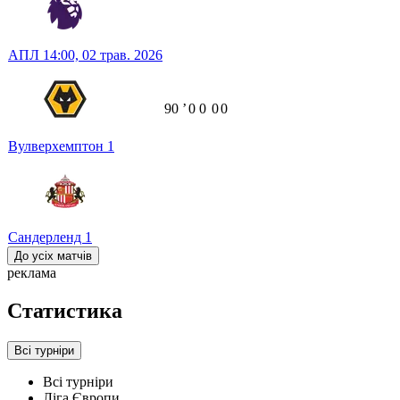
АПЛ
14:00,
02 трав. 2026
90
ʼ
0
0
0
0
Вулверхемптон
1
Сандерленд
1
До усіх матчів
реклама
Статистика
Всі турніри
Всі турніри
Ліга Європи