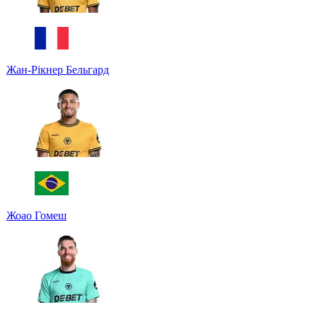
Жан-Рікнер Бельгард
Жоао Гомеш