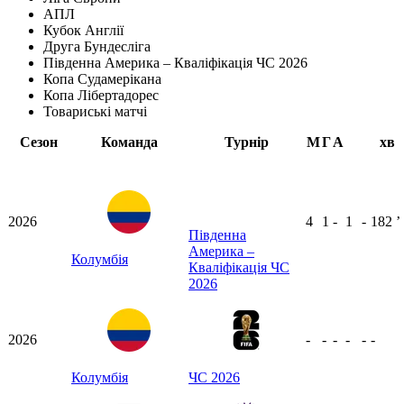
АПЛ
Кубок Англії
Друга Бундесліга
Південна Америка – Кваліфікація ЧС 2026
Копа Судамерікана
Копа Лібертадорес
Товариські матчі
Сезон
Команда
Турнір
М
Г
А
хв
2026
4
1
-
1
-
182
ʼ
Південна
Америка –
Колумбія
Кваліфікація ЧС
2026
2026
-
-
-
-
-
-
Колумбія
ЧС 2026