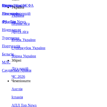
Збірна України
Італія
Суперкубок УЄФА
Україна
Німеччина
Ліга конференцій
Україна
Франція
ЛЧ - Top News
Перша ліга
Нідерланди
Друга ліга
Туреччина
Кубок України
Португалія
Суперкубок України
Бельгія
Збірна України
Збірні
МЛС
Ліга націй
Саудівська Аравія
ЧС 2026
Чемпіонати
Англія
Іспанія
АПЛ Top News