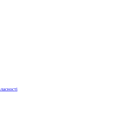
ласності