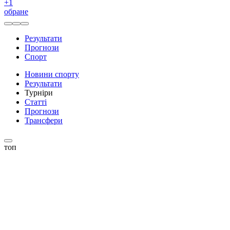
+
1
обране
Результати
Прогнози
Спорт
Новини спорту
Результати
Турніри
Статті
Прогнози
Трансфери
топ