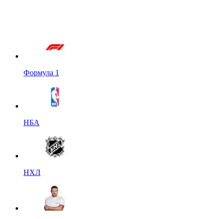
Формула 1
НБА
НХЛ