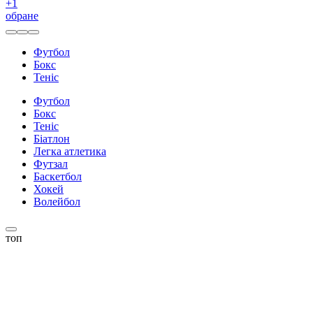
+
1
обране
Футбол
Бокс
Теніс
Футбол
Бокс
Теніс
Біатлон
Легка атлетика
Футзал
Баскетбол
Хокей
Волейбол
топ