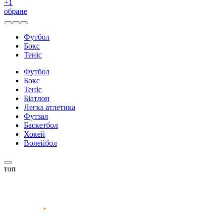
+
1
обране
Футбол
Бокс
Теніс
Футбол
Бокс
Теніс
Біатлон
Легка атлетика
Футзал
Баскетбол
Хокей
Волейбол
топ