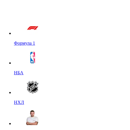
Формула 1
НБА
НХЛ