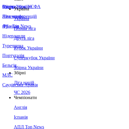
Збірна України
Італія
Суперкубок УЄФА
Україна
Німеччина
Ліга конференцій
Україна
Франція
ЛЧ - Top News
Перша ліга
Нідерланди
Друга ліга
Туреччина
Кубок України
Португалія
Суперкубок України
Бельгія
Збірна України
Збірні
МЛС
Ліга націй
Саудівська Аравія
ЧС 2026
Чемпіонати
Англія
Іспанія
АПЛ Top News