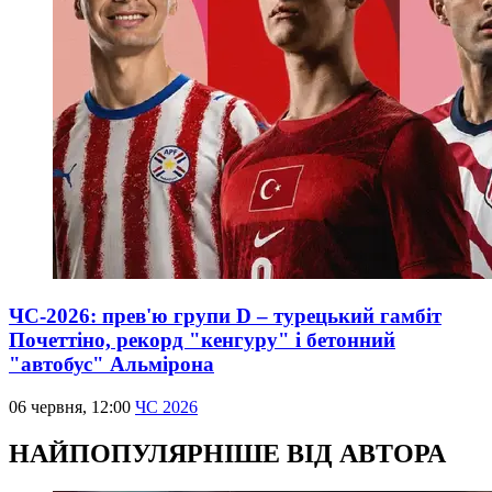
ЧС-2026: прев'ю групи D – турецький гамбіт
Почеттіно, рекорд "кенгуру" і бетонний
"автобус" Альмірона
06 червня, 12:00
ЧС 2026
НАЙПОПУЛЯРНІШЕ ВІД АВТОРА