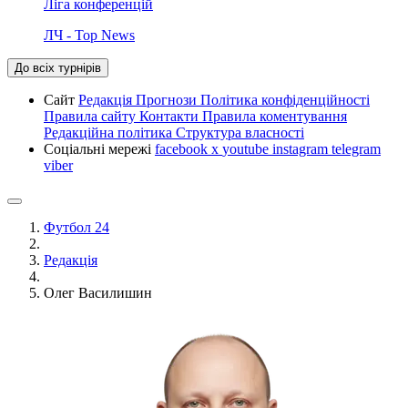
Ліга конференцій
ЛЧ - Top News
До всіх турнірів
Сайт
Редакція
Прогнози
Політика конфіденційності
Правила сайту
Контакти
Правила коментування
Редакційна політика
Структура власності
Соціальні мережі
facebook
x
youtube
instagram
telegram
viber
Футбол 24
Редакція
Олег Василишин