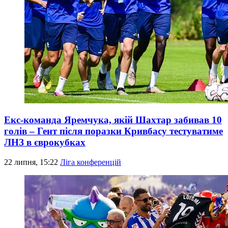
Екс-команда Яремчука, якій Шахтар забивав 10
голів – Гент після поразки Кривбасу тестуватиме
ЛНЗ в єврокубках
22 липня, 15:22
Ліга конференцій