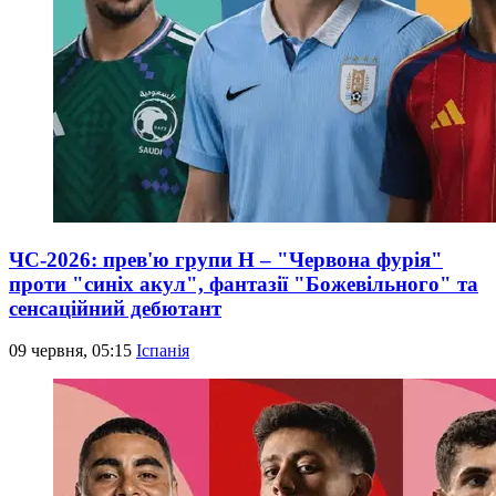
ЧС-2026: прев'ю групи Н – "Червона фурія"
проти "синіх акул", фантазії "Божевільного" та
сенсаційний дебютант
09 червня, 05:15
Іспанія