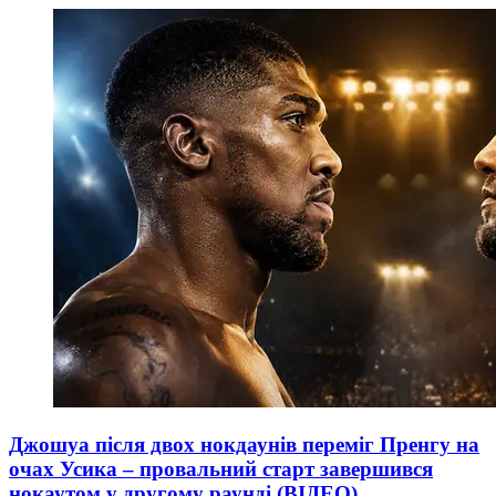
Джошуа після двох нокдаунів переміг Пренгу на
очах Усика – провальний старт завершився
нокаутом у другому раунді (ВІДЕО)