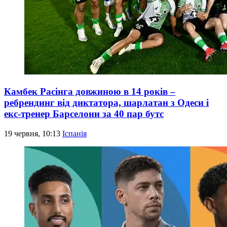
Камбек Расінга довжиною в 14 років –
ребрендинг від диктатора, шарлатан з Одеси і
екс-тренер Барселони за 40 пар бутс
19 червня, 10:13
Іспанія