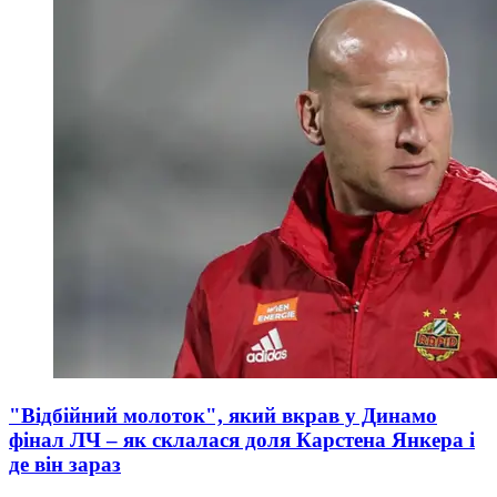
"Відбійний молоток", який вкрав у Динамо
фінал ЛЧ – як склалася доля Карстена Янкера і
де він зараз