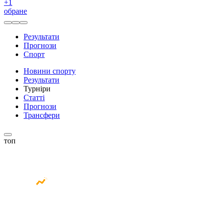
+
1
обране
Результати
Прогнози
Спорт
Новини спорту
Результати
Турніри
Статті
Прогнози
Трансфери
топ