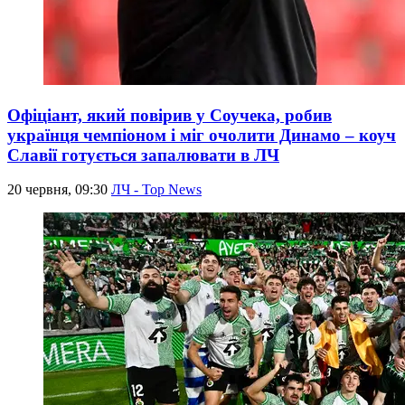
Офіціант, який повірив у Соучека, робив
українця чемпіоном і міг очолити Динамо – коуч
Славії готується запалювати в ЛЧ
20 червня, 09:30
ЛЧ - Top News