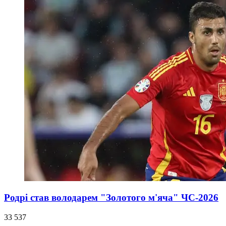
Родрі став володарем "Золотого м'яча" ЧС-2026
33 537