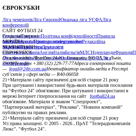
ЄВРОКУБКИ
Ліга чемпіонів
Ліга Європи
Юнацька ліга УЄФА
Ліга
конференцій
САЙТ ФУТБОЛ 24
Редакція
Соціальні мережі
Прогнози
Політика конфіденційності
Правила
сайту
facebook
УКРАЇНА
Контакти
x
youtube
Правила коментування
instagram
telegram
viber
Редакційна
політика
Україна
ЧЕМПІОНАТИ
Перша ліга
Структура власності
Друга ліга
Німеччина
ЄВРОКУБКИ
Іспанія
Англія
Італія
Бельгія
МЛС
Нідерланди
Франція
П
Ліга чемпіонів
Онлайн-медіа «Футбол 24»
Ліга Європи
Юнацька ліга УЄФА
пл. Галицька, буд. 15, м. Львів,
Ліга
конференцій
79008
Телефон +380 (32) 229-77-77
Адреса електронної пошти
—
legal@24tv.com.ua
Ідентифікатор онлайн-медіа в Реєстрі
суб’єктів у сфері медіа — R40-06058
21+
Матеріали сайту призначені для осіб старше 21 року
При цитуванні і використанні будь-яких матеріалів посилання
на "Футбол 24" обов'язкове. При цитуванні і використанні в
мережі Інтернет гіперпосилання на сайт
football24.ua
обов'язкове. Матеріали зі знаком "Спецпроект",
"Партнерський матеріал", "Реклама", "Новини компаній"
публікуємо на правах реклами.
21+
Матеріали сайту призначені для осіб старше 21 року
Усi права захищенi. © 2005 -
2026
, ПрАТ "Телерадіокомпанія
Люкс". "Футбол 24".