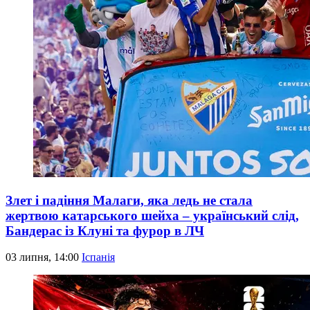
Злет і падіння Малаги, яка ледь не стала
жертвою катарського шейха – український слід,
Бандерас із Клуні та фурор в ЛЧ
03 липня, 14:00
Іспанія