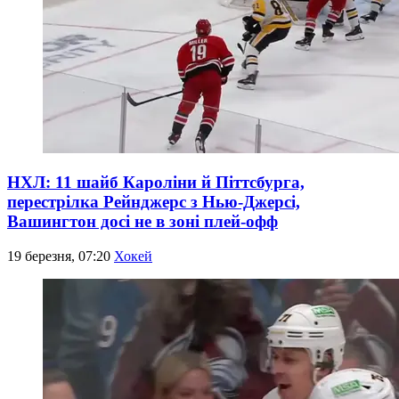
НХЛ: 11 шайб Кароліни й Піттсбурга,
перестрілка Рейнджерс з Нью-Джерсі,
Вашингтон досі не в зоні плей-офф
19 березня, 07:20
Хокей