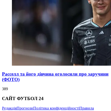
Расселл та його дівчина оголосили про заручини
(ФОТО)
389
САЙТ ФУТБОЛ 24
Редакція
Прогнози
Політика конфіденційності
Правила