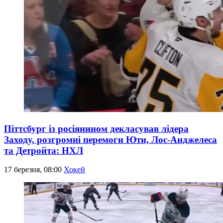
Піттсбург із росіянином декласував лідера
Заходу, розгромні перемоги Юти, Лос-Анджелеса
та Детройта: НХЛ
17 березня, 08:00
Хокей