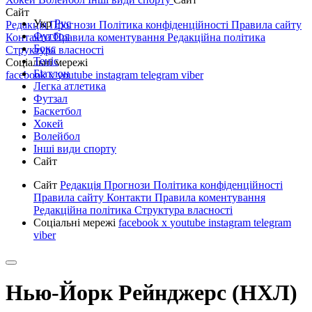
Сайт
Укр
Рус
Редакція
Прогнози
Політика конфіденційності
Правила сайту
Футбол
Контакти
Правила коментування
Редакційна політика
Бокс
Структура власності
Теніс
Соціальні мережі
Біатлон
facebook
x
youtube
instagram
telegram
viber
Легка атлетика
Футзал
Баскетбол
Хокей
Волейбол
Інші види спорту
Сайт
Сайт
Редакція
Прогнози
Політика конфіденційності
Правила сайту
Контакти
Правила коментування
Редакційна політика
Структура власності
Соціальні мережі
facebook
x
youtube
instagram
telegram
viber
Нью-Йорк Рейнджерс (НХЛ)