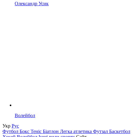
Олександр Усик
Волейбол
Укр
Рус
Футбол
Бокс
Теніс
Біатлон
Легка атлетика
Футзал
Баскетбол
Хокей
Волейбол
Інші види спорту
Сайт