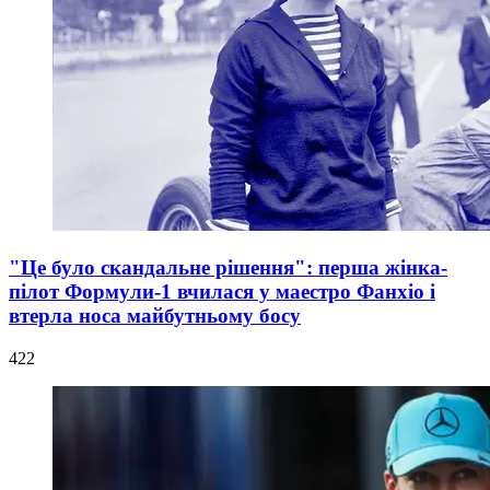
"Це було скандальне рішення": перша жінка-
пілот Формули-1 вчилася у маестро Фанхіо і
втерла носа майбутньому босу
422