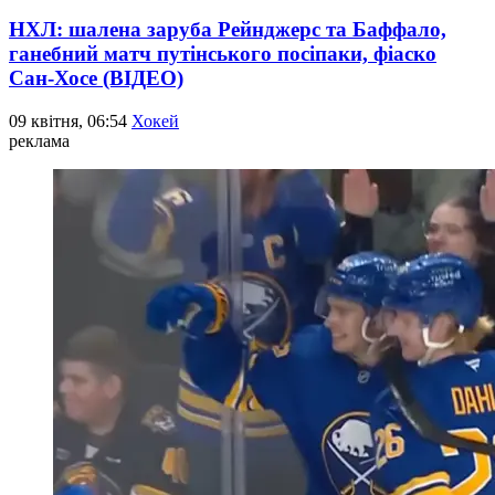
НХЛ: шалена заруба Рейнджерс та Баффало,
ганебний матч путінського посіпаки, фіаско
Сан-Хосе (ВІДЕО)
09 квітня, 06:54
Хокей
реклама