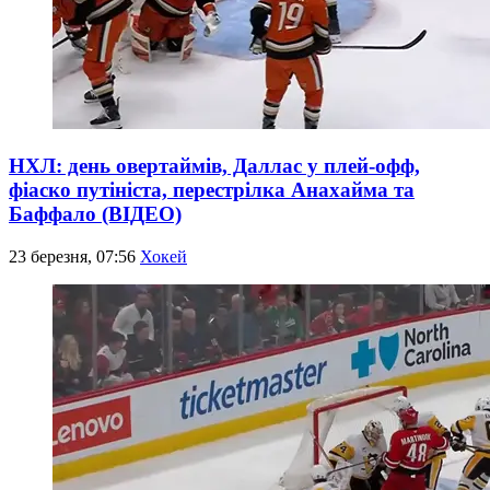
НХЛ: день овертаймів, Даллас у плей-офф,
фіаско путініста, перестрілка Анахайма та
Баффало (ВІДЕО)
23 березня, 07:56
Хокей