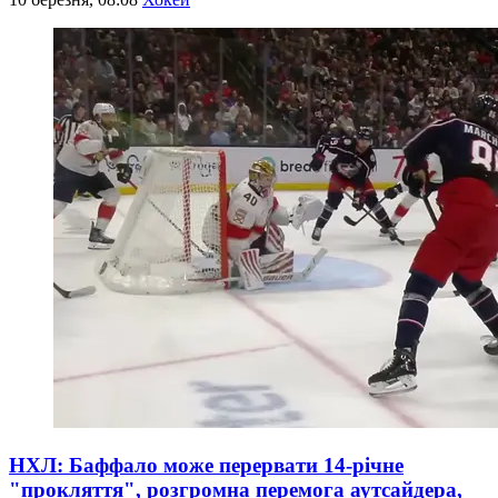
НХЛ: Баффало може перервати 14-річне
"прокляття", розгромна перемога аутсайдера,