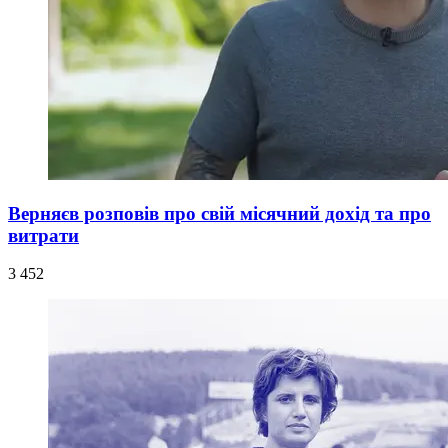
Верняєв розповів про свій місячний дохід та про
витрати
3 452