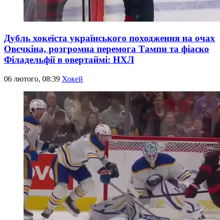
Дубль хокеїста українського походження на очах
Овєчкіна, розгромна перемога Тампи та фіаско
Філадельфії в овертаймі: НХЛ
06 лютого, 08:39
Хокей