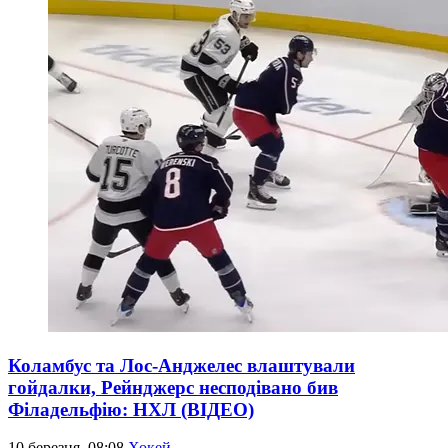
Коламбус та Лос-Анджелес влаштували
гойдалки, Рейнджерс несподівано бив
Філадельфію: НХЛ (ВІДЕО)
10 березня, 08:08
Хокей