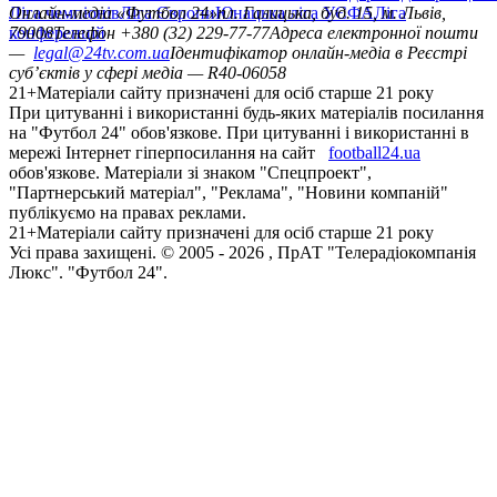
Ліга чемпіонів
Онлайн-медіа «Футбол 24»
Ліга Європи
Юнацька ліга УЄФА
пл. Галицька, буд. 15, м. Львів,
Ліга
конференцій
79008
Телефон +380 (32) 229-77-77
Адреса електронної пошти
—
legal@24tv.com.ua
Ідентифікатор онлайн-медіа в Реєстрі
суб’єктів у сфері медіа — R40-06058
21+
Матеріали сайту призначені для осіб старше 21 року
При цитуванні і використанні будь-яких матеріалів посилання
на "Футбол 24" обов'язкове. При цитуванні і використанні в
мережі Інтернет гіперпосилання на сайт
football24.ua
обов'язкове. Матеріали зі знаком "Спецпроект",
"Партнерський матеріал", "Реклама", "Новини компаній"
публікуємо на правах реклами.
21+
Матеріали сайту призначені для осіб старше 21 року
Усi права захищенi. © 2005 -
2026
, ПрАТ "Телерадіокомпанія
Люкс". "Футбол 24".