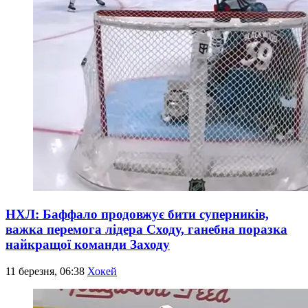
НХЛ: Баффало продовжує бити суперників,
важка перемога лідера Сходу, ганебна поразка
найкращої команди Заходу
11 березня, 06:38
Хокей