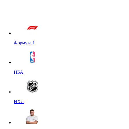
Формула 1
НБА
НХЛ