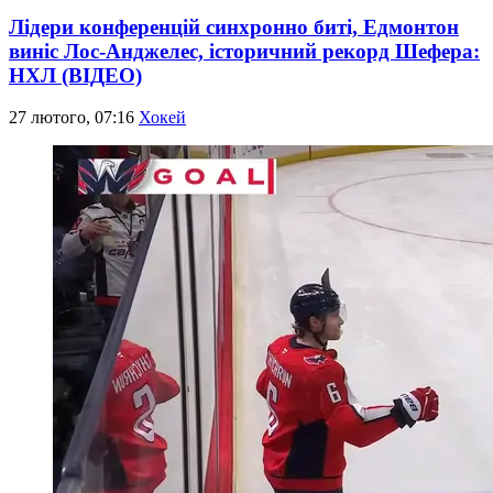
Лідери конференцій синхронно биті, Едмонтон
виніс Лос-Анджелес, історичний рекорд Шефера:
НХЛ (ВІДЕО)
27 лютого, 07:16
Хокей