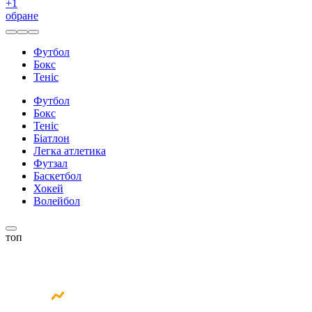
+
1
обране
Футбол
Бокс
Теніс
Футбол
Бокс
Теніс
Біатлон
Легка атлетика
Футзал
Баскетбол
Хокей
Волейбол
топ