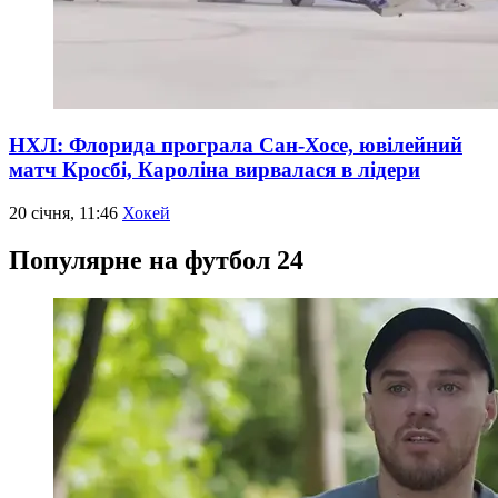
НХЛ: Флорида програла Сан-Хосе, ювілейний
матч Кросбі, Кароліна вирвалася в лідери
20 січня, 11:46
Хокей
Популярне на футбол 24