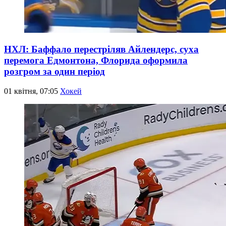
НХЛ: Баффало перестріляв Айлендерс, суха
перемога Едмонтона, Флорида оформила
розгром за один період
01 квітня, 07:05
Хокей