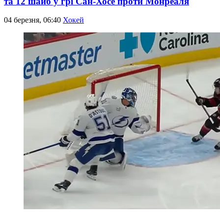
та 12 шайб у грі Сан-Хосе проти Монреаля
04 березня, 06:40
Хокей