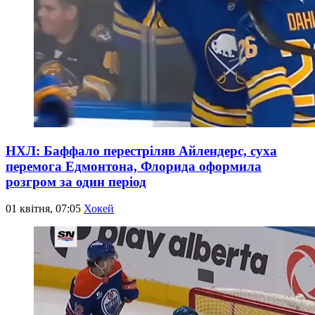
НХЛ: Баффало перестріляв Айлендерс, суха
перемога Едмонтона, Флорида оформила
розгром за один період
01 квітня, 07:05
Хокей