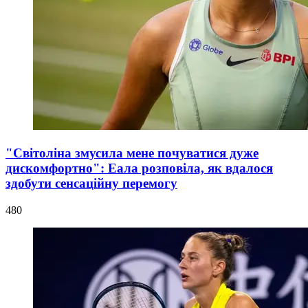
"Світоліна змусила мене почуватися дуже
дискомфортно": Еала розповіла, як вдалося
здобути сенсаційну перемогу
480