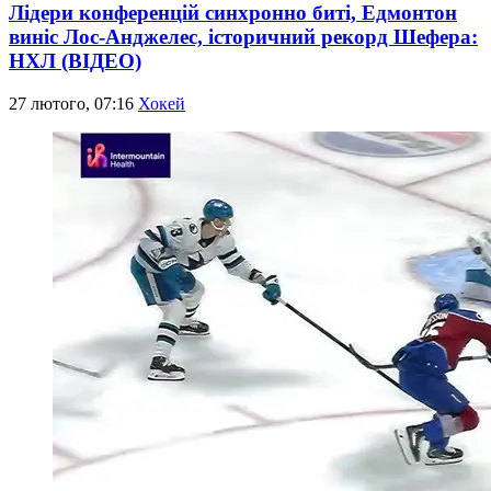
Лідери конференцій синхронно биті, Едмонтон
виніс Лос-Анджелес, історичний рекорд Шефера:
НХЛ (ВІДЕО)
27 лютого, 07:16
Хокей