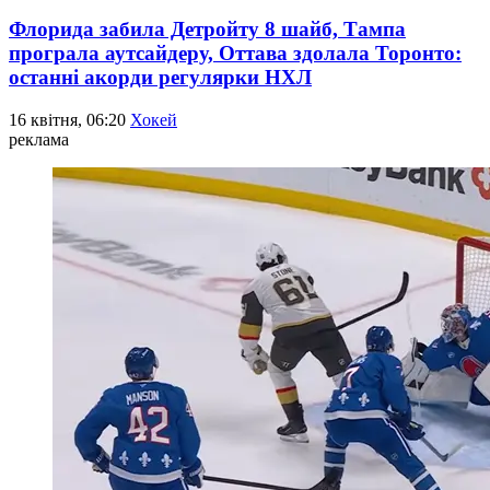
Флорида забила Детройту 8 шайб, Тампа
програла аутсайдеру, Оттава здолала Торонто:
останні акорди регулярки НХЛ
16 квітня, 06:20
Хокей
реклама