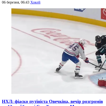
06 березня, 06:43
Хокей
НХЛ: фіаско путініста Овечкіна, вечір розгромів