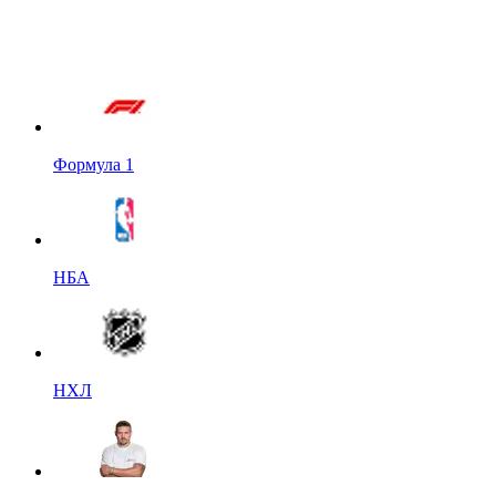
Формула 1
НБА
НХЛ