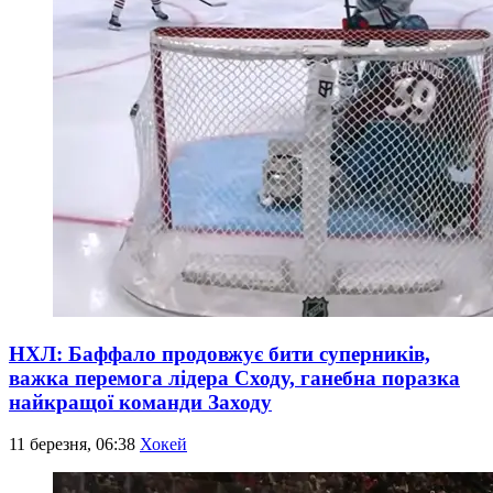
НХЛ: Баффало продовжує бити суперників,
важка перемога лідера Сходу, ганебна поразка
найкращої команди Заходу
11 березня, 06:38
Хокей