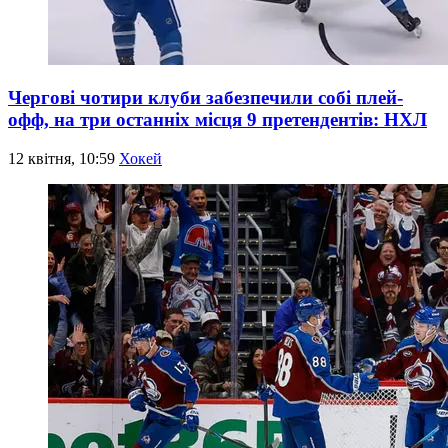
Чергові чотири клуби забезпечили собі плей-
офф, на три останніх місця 9 претендентів: НХЛ
12 квітня, 10:59
Хокей