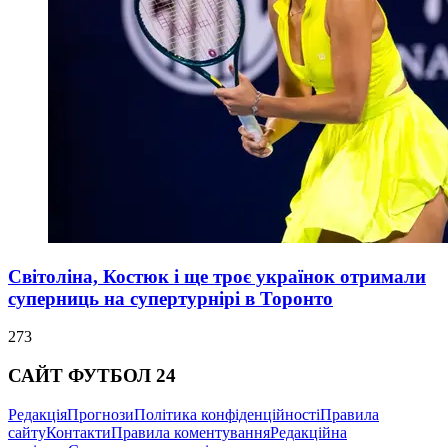
Світоліна, Костюк і ще троє українок отримали
суперниць на супертурнірі в Торонто
273
САЙТ ФУТБОЛ 24
Редакція
Прогнози
Політика конфіденційності
Правила
сайту
Контакти
Правила коментування
Редакційна