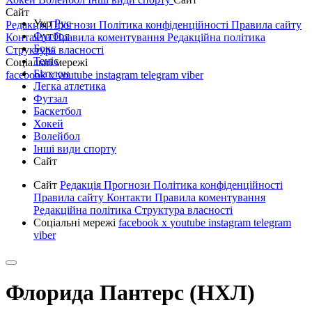
Сайт
Укр
Рус
Редакція
Прогнози
Політика конфіденційності
Правила сайту
Футбол
Контакти
Правила коментування
Редакційна політика
Бокс
Структура власності
Теніс
Соціальні мережі
Біатлон
facebook
x
youtube
instagram
telegram
viber
Легка атлетика
Футзал
Баскетбол
Хокей
Волейбол
Інші види спорту
Сайт
Сайт
Редакція
Прогнози
Політика конфіденційності
Правила сайту
Контакти
Правила коментування
Редакційна політика
Структура власності
Соціальні мережі
facebook
x
youtube
instagram
telegram
viber
Флорида Пантерс (НХЛ)