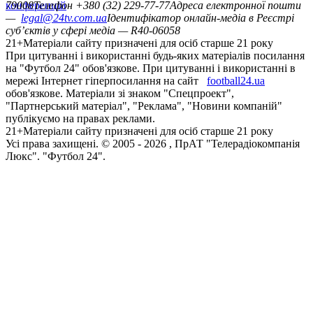
конференцій
79008
Телефон +380 (32) 229-77-77
Адреса електронної пошти
—
legal@24tv.com.ua
Ідентифікатор онлайн-медіа в Реєстрі
суб’єктів у сфері медіа — R40-06058
21+
Матеріали сайту призначені для осіб старше 21 року
При цитуванні і використанні будь-яких матеріалів посилання
на "Футбол 24" обов'язкове. При цитуванні і використанні в
мережі Інтернет гіперпосилання на сайт
football24.ua
обов'язкове. Матеріали зі знаком "Спецпроект",
"Партнерський матеріал", "Реклама", "Новини компаній"
публікуємо на правах реклами.
21+
Матеріали сайту призначені для осіб старше 21 року
Усi права захищенi. © 2005 -
2026
, ПрАТ "Телерадіокомпанія
Люкс". "Футбол 24".