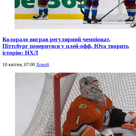
Колорадо виграв регулярний чемпіонат,
Піттсбург повернувся у плей-офф, Юта творить
історію: НХЛ
10 квітня, 07:00
Хокей