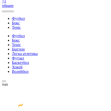
+
1
обране
Футбол
Бокс
Теніс
Футбол
Бокс
Теніс
Біатлон
Легка атлетика
Футзал
Баскетбол
Хокей
Волейбол
топ