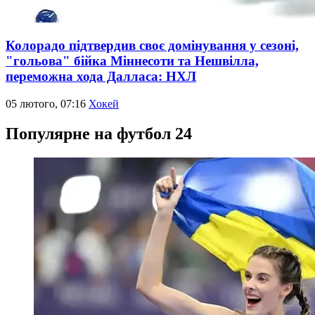
Колорадо підтвердив своє домінування у сезоні,
"гольова" бійка Міннесоти та Нешвілла,
переможна хода Далласа: НХЛ
05 лютого, 07:16
Хокей
Популярне на футбол 24