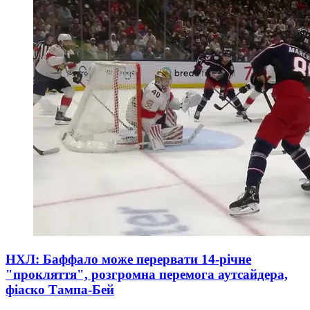
НХЛ: Баффало може перервати 14-річне
"прокляття", розгромна перемога аутсайдера,
фіаско Тампа-Бей