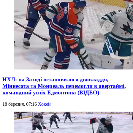
НХЛ: на Заході встановилося двовладдя,
Міннесота та Монреаль перемогли в овертаймі,
командний успіх Едмонтона (ВІДЕО)
18 березня, 07:16
Хокей