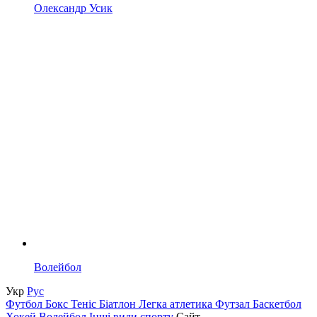
Олександр Усик
Волейбол
Укр
Рус
Футбол
Бокс
Теніс
Біатлон
Легка атлетика
Футзал
Баскетбол
Хокей
Волейбол
Інші види спорту
Сайт