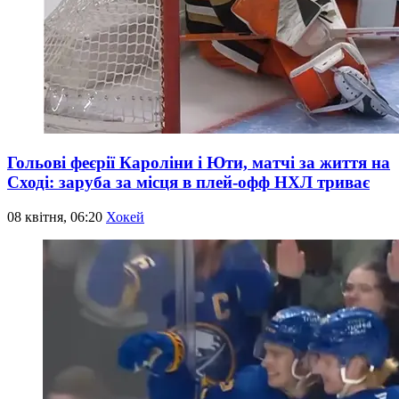
Гольові феєрії Кароліни і Юти, матчі за життя на
Сході: заруба за місця в плей-офф НХЛ триває
08 квітня, 06:20
Хокей