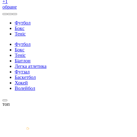
+
1
обране
Футбол
Бокс
Теніс
Футбол
Бокс
Теніс
Біатлон
Легка атлетика
Футзал
Баскетбол
Хокей
Волейбол
топ