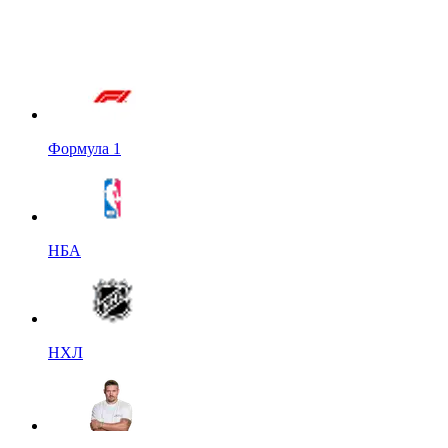
Формула 1
НБА
НХЛ