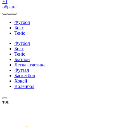
+
1
обране
Футбол
Бокс
Теніс
Футбол
Бокс
Теніс
Біатлон
Легка атлетика
Футзал
Баскетбол
Хокей
Волейбол
топ