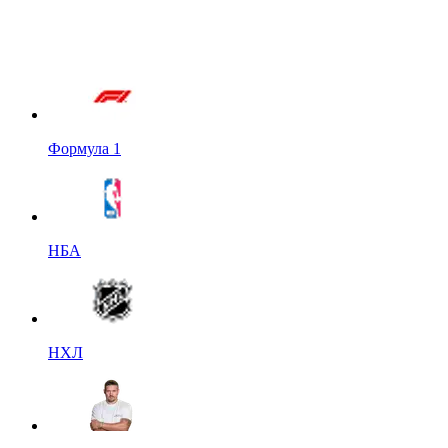
Формула 1
НБА
НХЛ