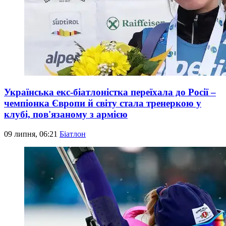
Українська екс-біатлоністка переїхала до Росії –
чемпіонка Європи й світу стала тренеркою у
клубі, пов'язаному з армією
09 липня, 06:21
Біатлон