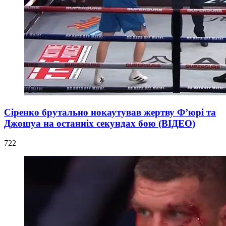
Сіренко брутально нокаутував жертву Ф’юрі та
Джошуа на останніх секундах бою (ВІДЕО)
722