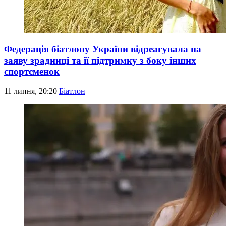
Федерація біатлону України відреагувала на
заяву зрадниці та її підтримку з боку інших
спортсменок
11 липня, 20:20
Біатлон