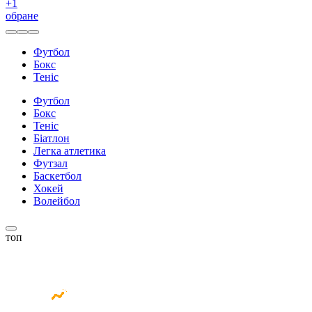
+
1
обране
Футбол
Бокс
Теніс
Футбол
Бокс
Теніс
Біатлон
Легка атлетика
Футзал
Баскетбол
Хокей
Волейбол
топ