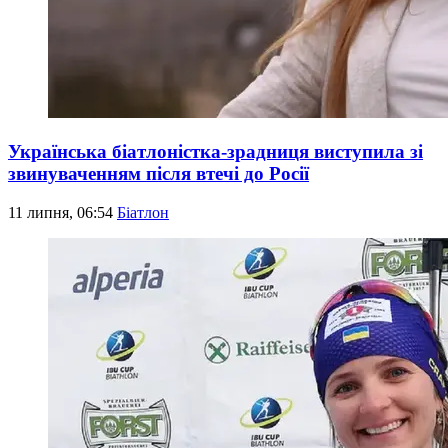
Українська біатлоністка-зрадниця виступила зі
звинуваченням після втечі до Росії
11 липня, 06:54
Біатлон