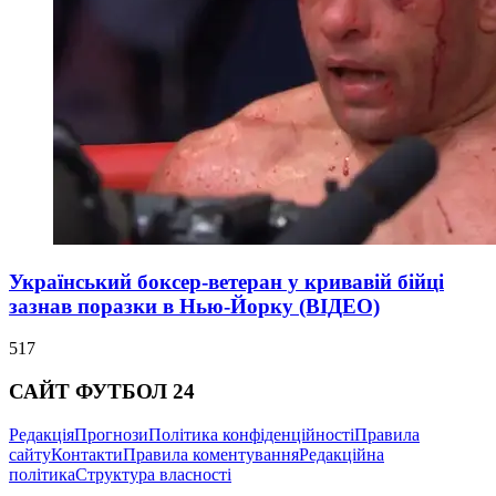
Український боксер-ветеран у кривавій бійці
зазнав поразки в Нью-Йорку (ВІДЕО)
517
САЙТ ФУТБОЛ 24
Редакція
Прогнози
Політика конфіденційності
Правила
сайту
Контакти
Правила коментування
Редакційна
політика
Структура власності