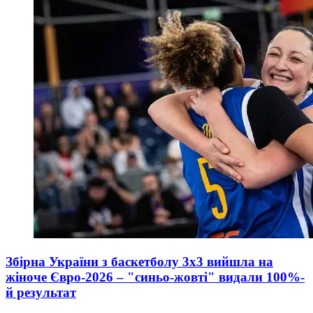
Збірна України з баскетболу 3х3 вийшла на
жіноче Євро-2026 – "синьо-жовті" видали 100%-
й результат