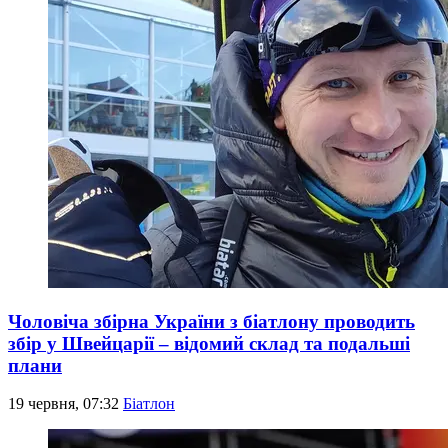
Чоловіча збірна України з біатлону проводить
збір у Швейцарії – відомий склад та подальші
плани
19 червня, 07:32
Біатлон