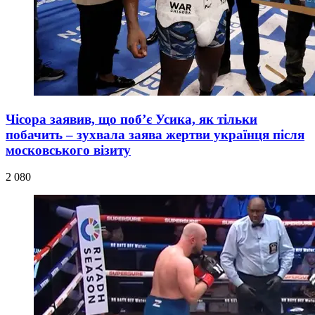
Чісора заявив, що поб’є Усика, як тільки
побачить – зухвала заява жертви українця після
московського візиту
2 080