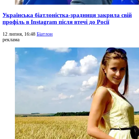
Українська біатлоністка-зрадниця закрила свій
профіль в Instagram після втечі до Росії
12 липня, 16:48
Біатлон
реклама