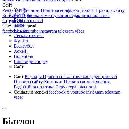
Сайт
Укр
Рус
Редакція
Прогнози
Політика конфіденційності
Правила сайту
Футбол
Контакти
Правила коментування
Редакційна політика
Бокс
Структура власності
Теніс
Соціальні мережі
Біатлон
facebook
x
youtube
instagram
telegram
viber
Легка атлетика
Футзал
Баскетбол
Хокей
Волейбол
Інші види спорту
Сайт
Сайт
Редакція
Прогнози
Політика конфіденційності
Правила сайту
Контакти
Правила коментування
Редакційна політика
Структура власності
Соціальні мережі
facebook
x
youtube
instagram
telegram
viber
Біатлон