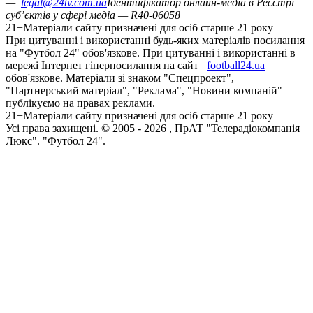
—
legal@24tv.com.ua
Ідентифікатор онлайн-медіа в Реєстрі
суб’єктів у сфері медіа — R40-06058
21+
Матеріали сайту призначені для осіб старше 21 року
При цитуванні і використанні будь-яких матеріалів посилання
на "Футбол 24" обов'язкове. При цитуванні і використанні в
мережі Інтернет гіперпосилання на сайт
football24.ua
обов'язкове. Матеріали зі знаком "Спецпроект",
"Партнерський матеріал", "Реклама", "Новини компаній"
публікуємо на правах реклами.
21+
Матеріали сайту призначені для осіб старше 21 року
Усi права захищенi. © 2005 -
2026
, ПрАТ "Телерадіокомпанія
Люкс". "Футбол 24".