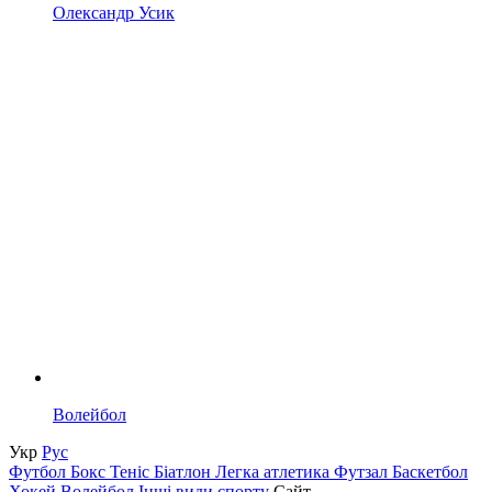
Олександр Усик
Волейбол
Укр
Рус
Футбол
Бокс
Теніс
Біатлон
Легка атлетика
Футзал
Баскетбол
Хокей
Волейбол
Інші види спорту
Сайт