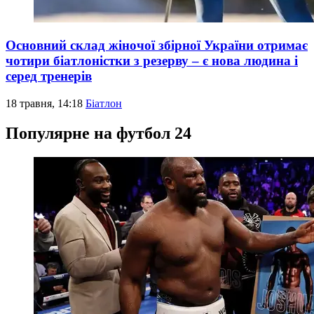
Основний склад жіночої збірної України отримає
чотири біатлоністки з резерву – є нова людина і
серед тренерів
18 травня, 14:18
Біатлон
Популярне на футбол 24