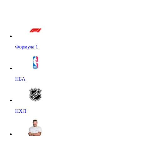
Формула 1
НБА
НХЛ