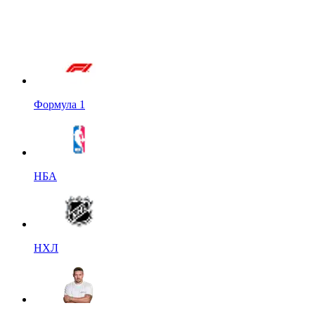
Формула 1
НБА
НХЛ