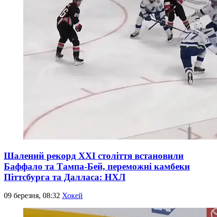
Шалений рекорд XXI століття встановили
Баффало та Тампа-Бей, переможні камбеки
Піттсбурга та Далласа: НХЛ
09 березня, 08:32
Хокей