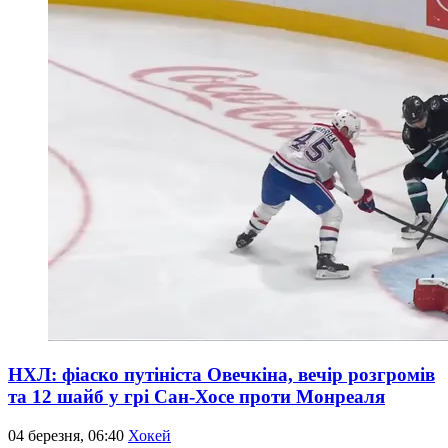
НХЛ: фіаско путініста Овечкіна, вечір розгромів
та 12 шайб у грі Сан-Хосе проти Монреаля
04 березня, 06:40
Хокей