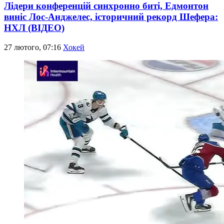
Лідери конференцій синхронно биті, Едмонтон
виніс Лос-Анджелес, історичний рекорд Шефера:
НХЛ (ВІДЕО)
27 лютого, 07:16
Хокей