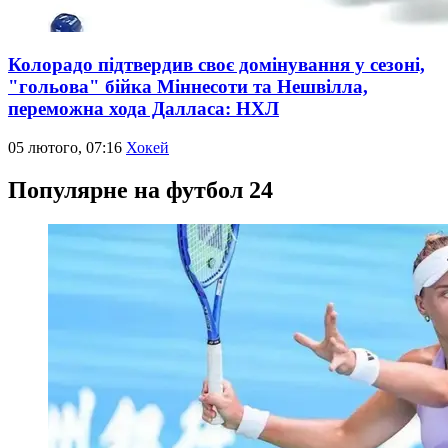
Колорадо підтвердив своє домінування у сезоні,
"гольова" бійка Міннесоти та Нешвілла,
переможна хода Далласа: НХЛ
05 лютого, 07:16
Хокей
Популярне на футбол 24