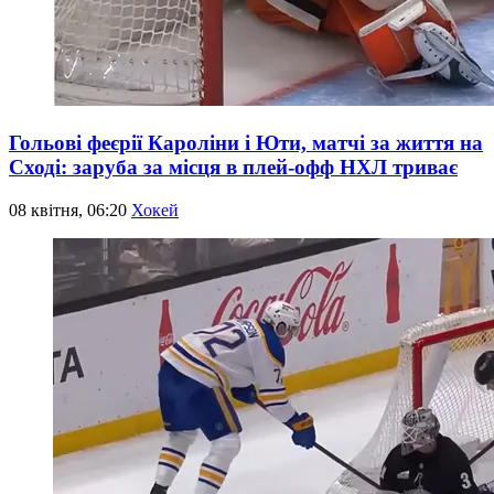
Гольові феєрії Кароліни і Юти, матчі за життя на
Сході: заруба за місця в плей-офф НХЛ триває
08 квітня, 06:20
Хокей