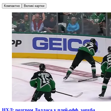
Компактно
Великі картки
НХЛ: розгром Далласа у плей-офф, заруба