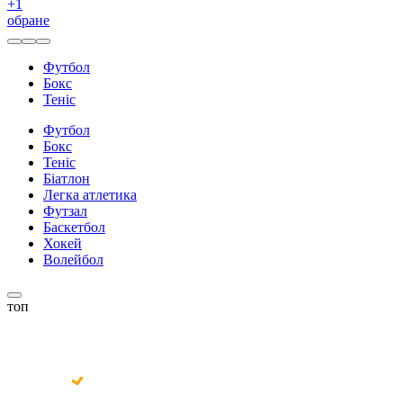
+
1
обране
Футбол
Бокс
Теніс
Футбол
Бокс
Теніс
Біатлон
Легка атлетика
Футзал
Баскетбол
Хокей
Волейбол
топ