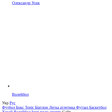
Олександр Усик
Волейбол
Укр
Рус
Футбол
Бокс
Теніс
Біатлон
Легка атлетика
Футзал
Баскетбол
Хокей
Волейбол
Інші види спорту
Сайт