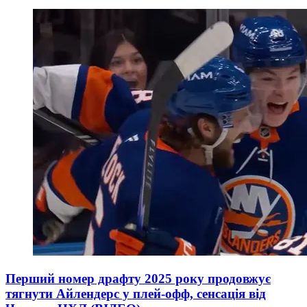
Перший номер драфту 2025 року продовжує
тягнути Айлендерс у плей-офф, сенсація від