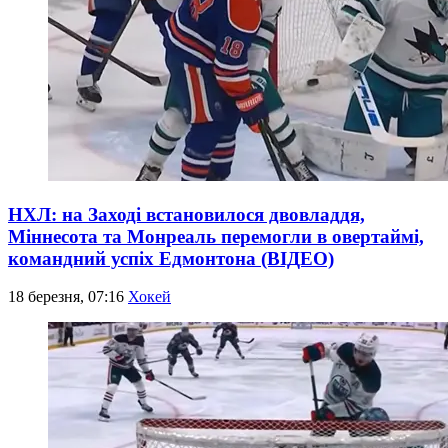
НХЛ: на Заході встановилося двовладдя,
Міннесота та Монреаль перемогли в овертаймі,
командний успіх Едмонтона (ВІДЕО)
18 березня, 07:16
Хокей