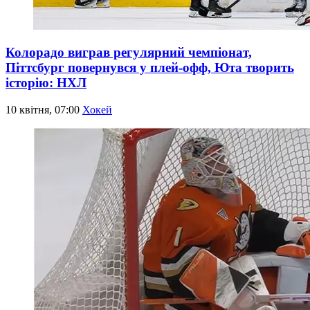
Колорадо виграв регулярний чемпіонат,
Піттсбург повернувся у плей-офф, Юта творить
історію: НХЛ
10 квітня, 07:00
Хокей