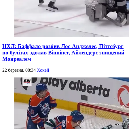
НХЛ: Баффало розбив Лос-Анджелес, Піттсбург
по булітах здолав Вінніпег, Айлендерс знищений
Монреалем
22 березня, 08:34
Хокей