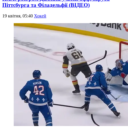
Піттсбурга та Філадельфії (ВІДЕО)
19 квітня, 05:40
Хокей