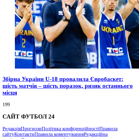
Збірна України U-18 провалила Євробаскет:
шість матчів – шість поразок, ризик останнього
місця
199
САЙТ ФУТБОЛ 24
Редакція
Прогнози
Політика конфіденційності
Правила
сайту
Контакти
Правила коментування
Редакційна