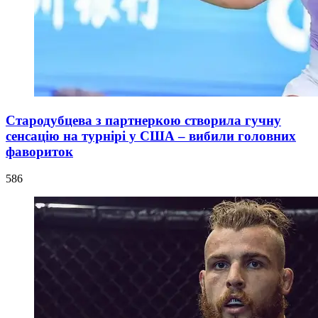
Стародубцева з партнеркою створила гучну
сенсацію на турнірі у США – вибили головних
фавориток
586