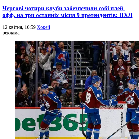
Чергові чотири клуби забезпечили собі плей-
офф, на три останніх місця 9 претендентів: НХЛ
12 квітня, 10:59
Хокей
реклама