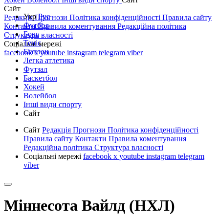
Сайт
Укр
Рус
Редакція
Прогнози
Політика конфіденційності
Правила сайту
Футбол
Контакти
Правила коментування
Редакційна політика
Бокс
Структура власності
Теніс
Соціальні мережі
Біатлон
facebook
x
youtube
instagram
telegram
viber
Легка атлетика
Футзал
Баскетбол
Хокей
Волейбол
Інші види спорту
Сайт
Сайт
Редакція
Прогнози
Політика конфіденційності
Правила сайту
Контакти
Правила коментування
Редакційна політика
Структура власності
Соціальні мережі
facebook
x
youtube
instagram
telegram
viber
Міннесота Вайлд (НХЛ)