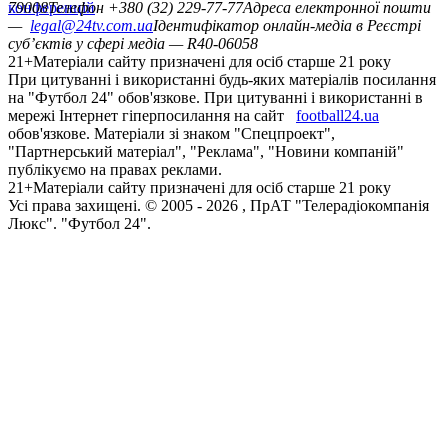
конференцій
79008
Телефон +380 (32) 229-77-77
Адреса електронної пошти
—
legal@24tv.com.ua
Ідентифікатор онлайн-медіа в Реєстрі
суб’єктів у сфері медіа — R40-06058
21+
Матеріали сайту призначені для осіб старше 21 року
При цитуванні і використанні будь-яких матеріалів посилання
на "Футбол 24" обов'язкове. При цитуванні і використанні в
мережі Інтернет гіперпосилання на сайт
football24.ua
обов'язкове. Матеріали зі знаком "Спецпроект",
"Партнерський матеріал", "Реклама", "Новини компаній"
публікуємо на правах реклами.
21+
Матеріали сайту призначені для осіб старше 21 року
Усi права захищенi. © 2005 -
2026
, ПрАТ "Телерадіокомпанія
Люкс". "Футбол 24".