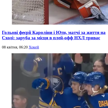
Гольові феєрії Кароліни і Юти, матчі за життя на
Сході: заруба за місця в плей-офф НХЛ триває
08 квітня, 06:20
Хокей