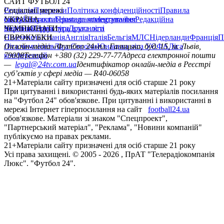
САЙТ ФУТБОЛ 24
Редакція
Соціальні мережі
Прогнози
Політика конфіденційності
Правила
сайту
facebook
УКРАЇНА
Контакти
x
youtube
Правила коментування
instagram
telegram
viber
Редакційна
політика
Україна
ЧЕМПІОНАТИ
Перша ліга
Структура власності
Друга ліга
Німеччина
ЄВРОКУБКИ
Іспанія
Англія
Італія
Бельгія
МЛС
Нідерланди
Франція
П
Ліга чемпіонів
Онлайн-медіа «Футбол 24»
Ліга Європи
Юнацька ліга УЄФА
пл. Галицька, буд. 15, м. Львів,
Ліга
конференцій
79008
Телефон +380 (32) 229-77-77
Адреса електронної пошти
—
legal@24tv.com.ua
Ідентифікатор онлайн-медіа в Реєстрі
суб’єктів у сфері медіа — R40-06058
21+
Матеріали сайту призначені для осіб старше 21 року
При цитуванні і використанні будь-яких матеріалів посилання
на "Футбол 24" обов'язкове. При цитуванні і використанні в
мережі Інтернет гіперпосилання на сайт
football24.ua
обов'язкове. Матеріали зі знаком "Спецпроект",
"Партнерський матеріал", "Реклама", "Новини компаній"
публікуємо на правах реклами.
21+
Матеріали сайту призначені для осіб старше 21 року
Усi права захищенi. © 2005 -
2026
, ПрАТ "Телерадіокомпанія
Люкс". "Футбол 24".