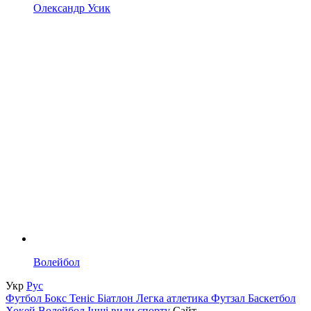
Олександр Усик
Волейбол
Укр
Рус
Футбол
Бокс
Теніс
Біатлон
Легка атлетика
Футзал
Баскетбол
Хокей
Волейбол
Інші види спорту
Сайт