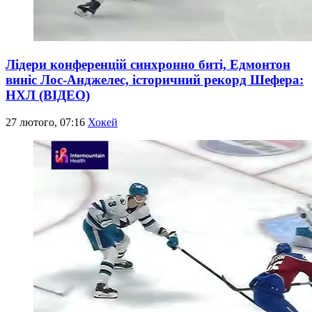
Лідери конференцій синхронно биті, Едмонтон
виніс Лос-Анджелес, історичний рекорд Шефера:
НХЛ (ВІДЕО)
27 лютого, 07:16
Хокей