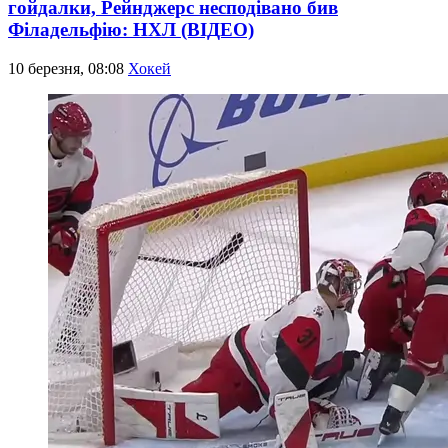
гойдалки, Рейнджерс несподівано бив
Філадельфію: НХЛ (ВІДЕО)
10 березня, 08:08
Хокей