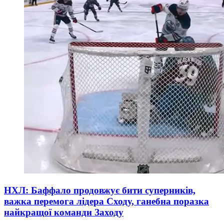
НХЛ: Баффало продовжує бити суперників,
важка перемога лідера Сходу, ганебна поразка
найкращої команди Заходу