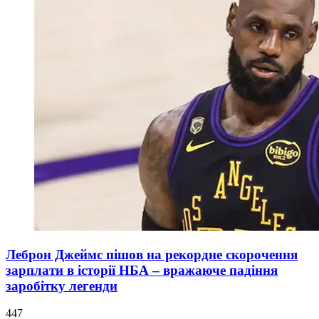
Леброн Джеймс пішов на рекордне скорочення
зарплати в історії НБА – вражаюче падіння
заробітку легенди
447