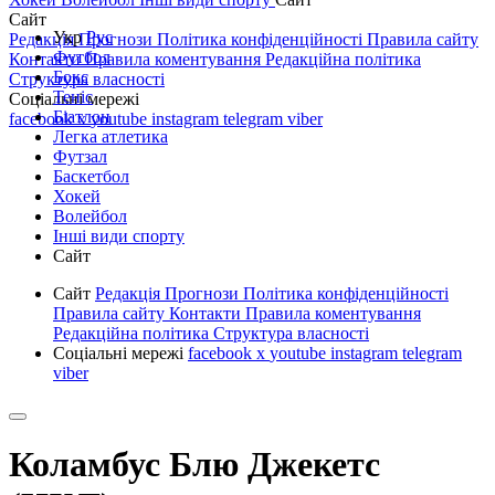
Сайт
Укр
Рус
Редакція
Прогнози
Політика конфіденційності
Правила сайту
Футбол
Контакти
Правила коментування
Редакційна політика
Бокс
Структура власності
Теніс
Соціальні мережі
Біатлон
facebook
x
youtube
instagram
telegram
viber
Легка атлетика
Футзал
Баскетбол
Хокей
Волейбол
Інші види спорту
Сайт
Сайт
Редакція
Прогнози
Політика конфіденційності
Правила сайту
Контакти
Правила коментування
Редакційна політика
Структура власності
Соціальні мережі
facebook
x
youtube
instagram
telegram
viber
Коламбус Блю Джекетс