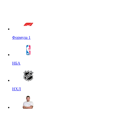
Формула 1
НБА
НХЛ