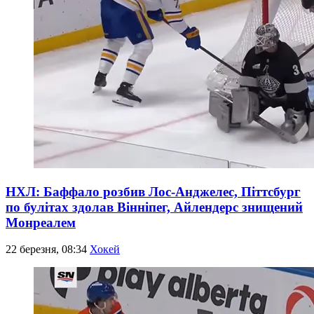
НХЛ: Баффало розбив Лос-Анджелес, Піттсбург
по булітах здолав Вінніпег, Айлендерс знищений
Монреалем
22 березня, 08:34
Хокей