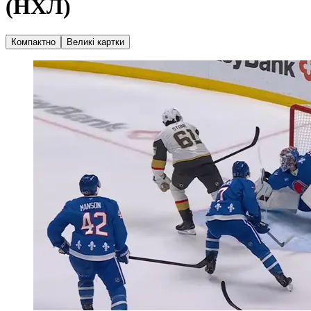
(НХЛ)
Компактно
Великі картки