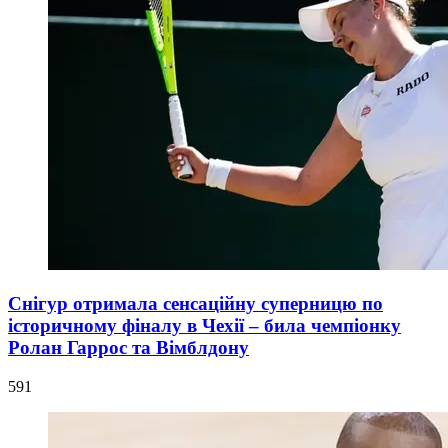
Снігур отримала сенсаційну суперницю по
історичному фіналу в Чехії – била чемпіонку
Ролан Гаррос та Вімблдону
591