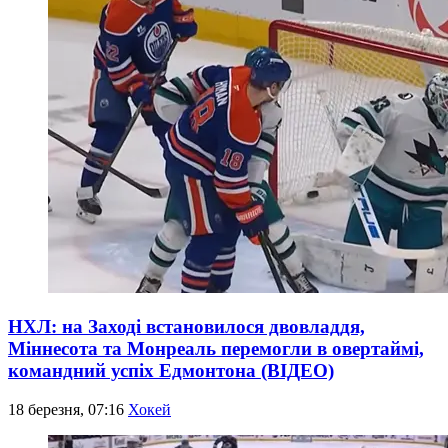
НХЛ: на Заході встановилося двовладдя,
Міннесота та Монреаль перемогли в овертаймі,
командний успіх Едмонтона (ВІДЕО)
18 березня, 07:16
Хокей