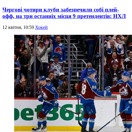
Чергові чотири клуби забезпечили собі плей-
офф, на три останніх місця 9 претендентів: НХЛ
12 квітня, 10:59
Хокей