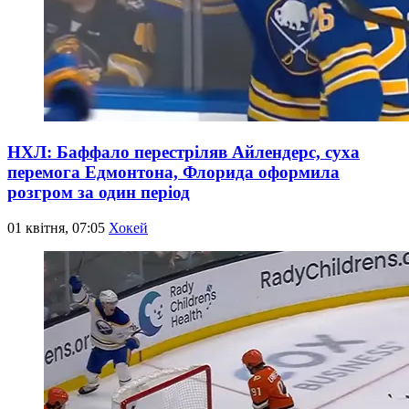
НХЛ: Баффало перестріляв Айлендерс, суха
перемога Едмонтона, Флорида оформила
розгром за один період
01 квітня, 07:05
Хокей