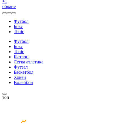
+
1
обране
Футбол
Бокс
Теніс
Футбол
Бокс
Теніс
Біатлон
Легка атлетика
Футзал
Баскетбол
Хокей
Волейбол
топ