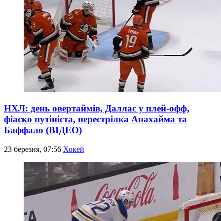
НХЛ: день овертаймів, Даллас у плей-офф,
фіаско путініста, перестрілка Анахайма та
Баффало (ВІДЕО)
23 березня, 07:56
Хокей