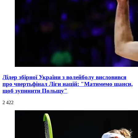
Лідер збірної України з волейболу висловився
про чвертьфінал Ліги націй: "Матимемо шанси,
щоб зупинити Польщу"
2 422