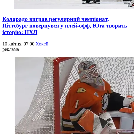
Колорадо виграв регулярний чемпіонат,
Піттсбург повернувся у плей-офф, Юта творить
історію: НХЛ
10 квітня, 07:00
Хокей
реклама