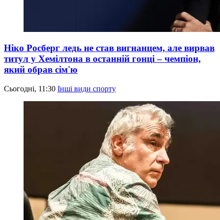
Ніко Росберг ледь не став вигнанцем, але вирвав
титул у Хемілтона в останній гонці – чемпіон,
який обрав сім'ю
Сьогодні, 11:30
Інші види спорту