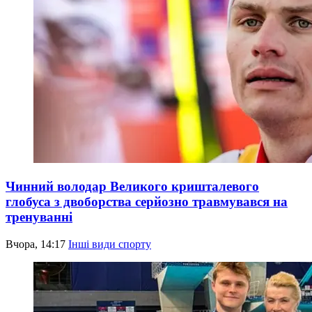
Чинний володар Великого кришталевого
глобуса з двоборства серйозно травмувався на
тренуванні
Вчора, 14:17
Інші види спорту