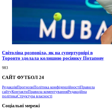
Світоліна розповіла, як на супертурнірі в
Торонто здолала колишню росіянку Потапову
983
САЙТ ФУТБОЛ 24
Редакція
Прогнози
Політика конфіденційності
Правила
сайту
Контакти
Правила коментування
Редакційна
політика
Структура власності
Соціальні мережі