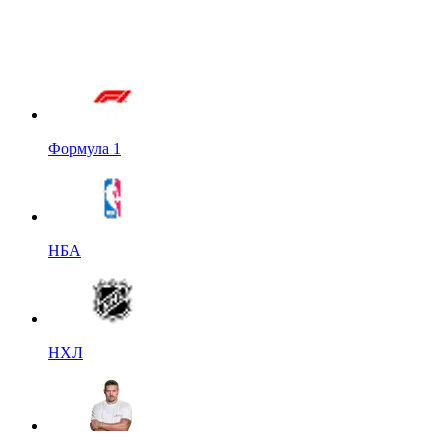
Формула 1
НБА
НХЛ