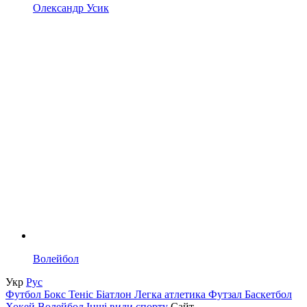
Олександр Усик
Волейбол
Укр
Рус
Футбол
Бокс
Теніс
Біатлон
Легка атлетика
Футзал
Баскетбол
Хокей
Волейбол
Інші види спорту
Сайт