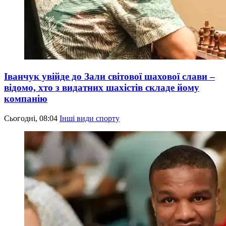
Іванчук увійде до Зали світової шахової слави –
відомо, хто з видатних шахістів складе йому
компанію
Сьогодні, 08:04
Інші види спорту