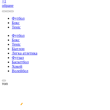
+
1
обране
Футбол
Бокс
Теніс
Футбол
Бокс
Теніс
Біатлон
Легка атлетика
Футзал
Баскетбол
Хокей
Волейбол
топ