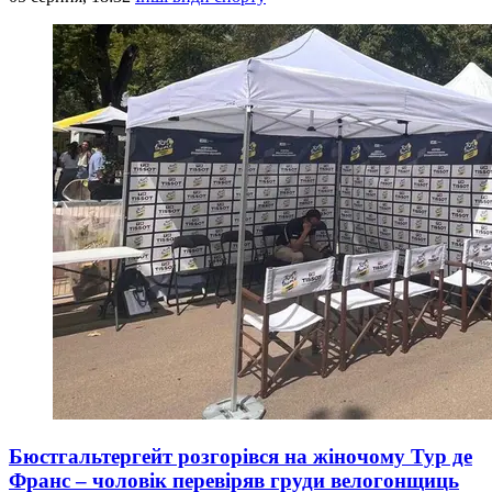
Бюстгальтергейт розгорівся на жіночому Тур де
Франс – чоловік перевіряв груди велогонщиць