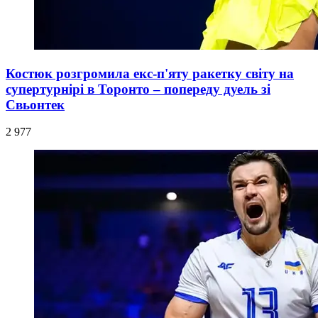
Костюк розгромила екс-п'яту ракетку світу на
супертурнірі в Торонто – попереду дуель зі
Свьонтек
2 977