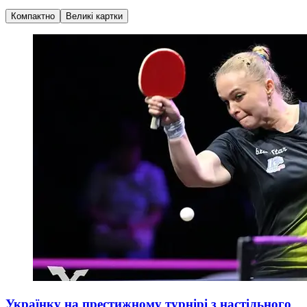
Компактно
Великі картки
Українку на престижному турнірі з настільного