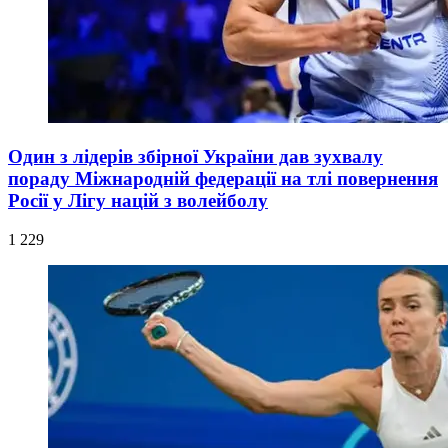
Один з лідерів збірної України дав зухвалу
пораду Міжнародній федерації на тлі повернення
Росії у Лігу націй з волейболу
1 229