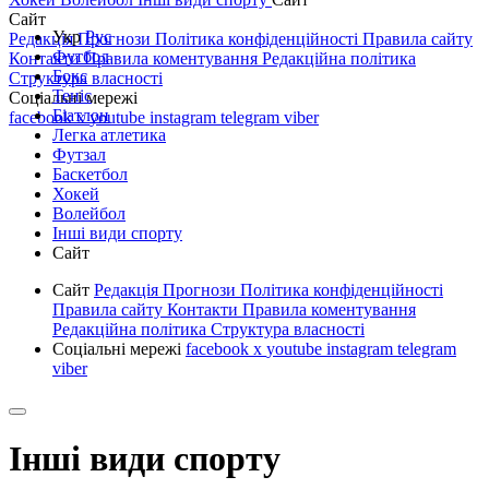
Сайт
Укр
Рус
Редакція
Прогнози
Політика конфіденційності
Правила сайту
Футбол
Контакти
Правила коментування
Редакційна політика
Бокс
Структура власності
Теніс
Соціальні мережі
Біатлон
facebook
x
youtube
instagram
telegram
viber
Легка атлетика
Футзал
Баскетбол
Хокей
Волейбол
Інші види спорту
Сайт
Сайт
Редакція
Прогнози
Політика конфіденційності
Правила сайту
Контакти
Правила коментування
Редакційна політика
Структура власності
Соціальні мережі
facebook
x
youtube
instagram
telegram
viber
Інші види спорту