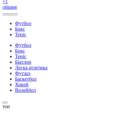
+
1
обране
Футбол
Бокс
Теніс
Футбол
Бокс
Теніс
Біатлон
Легка атлетика
Футзал
Баскетбол
Хокей
Волейбол
топ