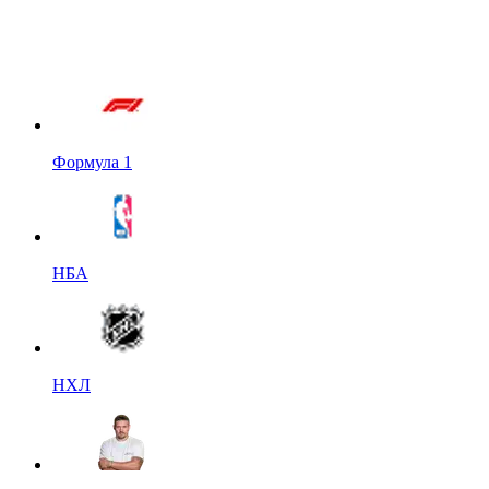
Формула 1
НБА
НХЛ