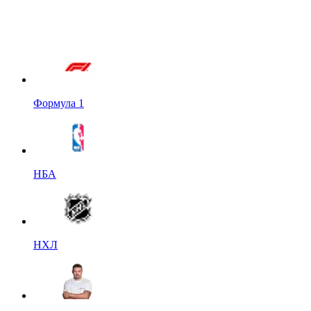
Формула 1
НБА
НХЛ