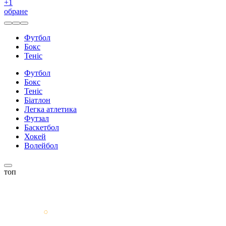
+
1
обране
Футбол
Бокс
Теніс
Футбол
Бокс
Теніс
Біатлон
Легка атлетика
Футзал
Баскетбол
Хокей
Волейбол
топ