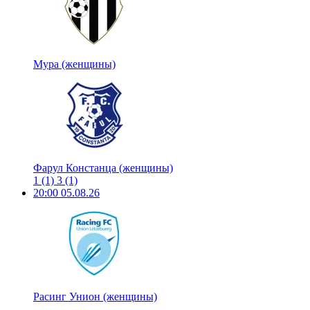
Мура (женщины)
Фарул Констанца (женщины)
1
(1)
3
(1)
20:00
05.08.26
Расинг Унион (женщины)