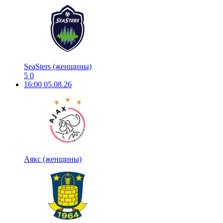
SeaSters (женщины)
5
0
16:00
05.08.26
Аякс (женщины)