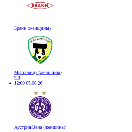
Бранн (женщины)
Митровица (женщины)
5
0
12:00
05.08.26
Аустрия Вена (женщины)