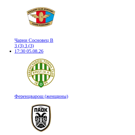
Чарни Сосновец В
3
(3)
3
(3)
17:30
05.08.26
Ференцварош (женщины)