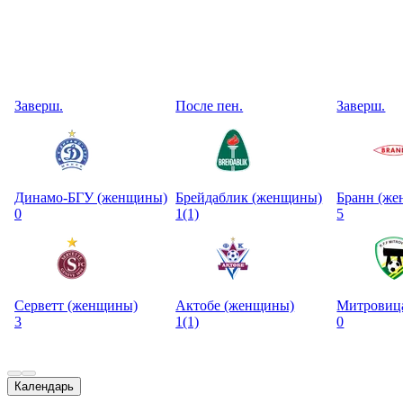
Заверш.
После пен.
Заверш.
Динамо-БГУ (женщины)
Брейдаблик (женщины)
Бранн (ж
0
1
(1)
5
Серветт (женщины)
Актобе (женщины)
Митровиц
3
1
(1)
0
Календарь