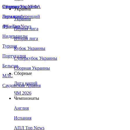
Сборная Украины
Италия
Суперкубок УЕФА
Украина
Германия
Лига конференций
Украина
Франция
ЛЧ - Top News
Первая лига
Нидерланды
Вторая лига
Турция
Кубок Украины
Португалия
Суперкубок Украины
Бельгия
Сборная Украины
Сборные
МЛС
Лига наций
Саудовская Аравия
ЧМ 2026
Чемпионаты
Англия
Испания
АПЛ Top News