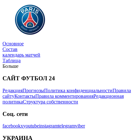
Трансферы
Основное
Состав
календарь матчей
Таблица
Больше
САЙТ ФУТБОЛ 24
Редакция
Прогнозы
Политика конфиденциальности
Правила
Новости
сайту
Контакты
Правила комментирования
Редакционная
политика
Структура собственности
Соц. сети
facebook
x
youtube
instagram
telegram
viber
УКРАИНА