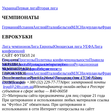
Украина
Первая лига
Вторая лига
ЧЕМПИОНАТЫ
Германия
Испания
Англия
Италия
Бельгия
МЛС
Нидерланды
Фран
ЕВРОКУБКИ
Лига чемпионов
Лига Европы
Юношеская лига УЕФА
Лига
конференций
САЙТ ФУТБОЛ 24
Редакция
Соц. сети
Прогнозы
Политика конфиденциальности
Правила
сайту
facebook
УКРАИНА
Контакты
x
youtube
Правила комментирования
instagram
telegram
viber
Редакционная
политика
Украина
ЧЕМПИОНАТЫ
Первая лига
Структура собственности
Вторая лига
Германия
ЕВРОКУБКИ
Испания
Англия
Италия
Бельгия
МЛС
Нидерланды
Фран
Лига чемпионов
Онлайн-медиа «Футбол 24»
Лига Европы
пл. Галицкая, дом. 15, м. Львов,
Юношеская лига УЕФА
Лига
конференций
79008
Телефон +380 (32) 229-77-77
Адрес электронной почты
legal@24tv.com.ua
Идентификатор онлайн-медиа в Реестре
субъектов в сфере медиа — R40-06058
21+
Материалы сайта предназначены для лиц старше 21 года
При цитировании и использовании любых материалов ссылка
на "Футбол 24" обязательна. При цитировании и
использовании в сети Интернет гиперссылка на сайтт