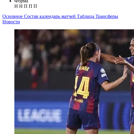
Форма
Н
Н
П
П
П
Основное
Состав
календарь матчей
Таблица
Трансферы
Новости