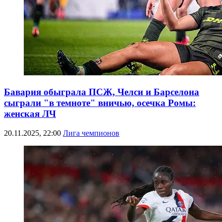
Бавария обыграла ПСЖ, Челси и Барселона
сыграли "в темноте" вничью, осечка Ромы:
женская ЛЧ
20.11.2025, 22:00
Лига чемпионов