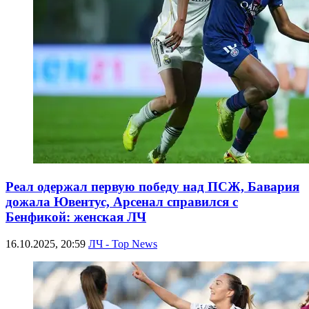
Реал одержал первую победу над ПСЖ, Бавария
дожала Ювентус, Арсенал справился с
Бенфикой: женская ЛЧ
16.10.2025, 20:59
ЛЧ - Top News