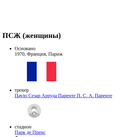
ПСЖ (женщины)
Основано
1970, Франция, Париж
тренер
Пауло Сезар Арруда Паренте
П. С. А. Паренте
стадион
Парк де Пренс