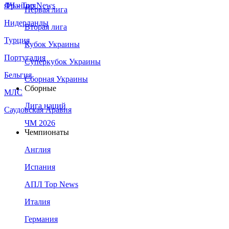
Франция
ЛЧ - Top News
Первая лига
Нидерланды
Вторая лига
Турция
Кубок Украины
Португалия
Суперкубок Украины
Бельгия
Сборная Украины
Сборные
МЛС
Лига наций
Саудовская Аравия
ЧМ 2026
Чемпионаты
Англия
Испания
АПЛ Top News
Италия
Германия