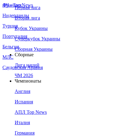
Франция
ЛЧ - Top News
Первая лига
Нидерланды
Вторая лига
Турция
Кубок Украины
Португалия
Суперкубок Украины
Бельгия
Сборная Украины
Сборные
МЛС
Лига наций
Саудовская Аравия
ЧМ 2026
Чемпионаты
Англия
Испания
АПЛ Top News
Италия
Германия