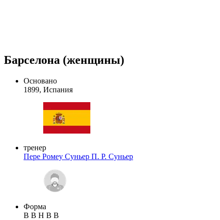
Барселона (женщины)
Основано
1899, Испания
тренер
Пере Ромеу Суньер
П. Р. Суньер
Форма
В
В
Н
В
В