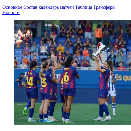
Основное
Состав
календарь матчей
Таблица
Трансферы
Новости