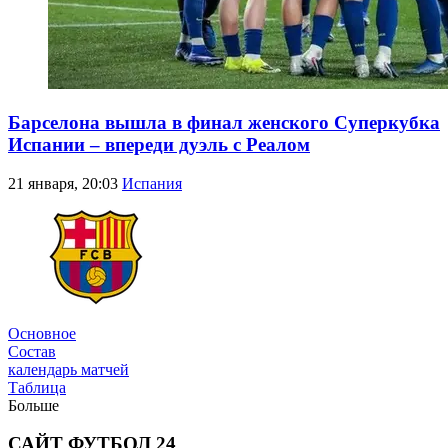
Барселона вышла в финал женского Суперкубка
Испании – впереди дуэль с Реалом
21 января, 20:03
Испания
Трансферы
Основное
Состав
календарь матчей
Таблица
Больше
САЙТ ФУТБОЛ 24