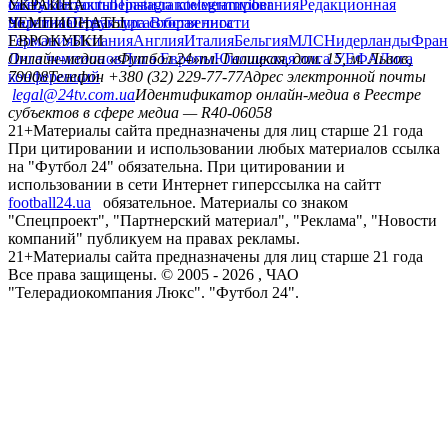
сайту
facebook
УКРАИНА
Контакты
x
youtube
Правила комментирования
instagram
telegram
viber
Редакционная
политика
Украина
ЧЕМПИОНАТЫ
Первая лига
Структура собственности
Вторая лига
Германия
ЕВРОКУБКИ
Испания
Англия
Италия
Бельгия
МЛС
Нидерланды
Фран
Лига чемпионов
Онлайн-медиа «Футбол 24»
Лига Европы
пл. Галицкая, дом. 15, м. Львов,
Юношеская лига УЕФА
Лига
конференций
79008
Телефон +380 (32) 229-77-77
Адрес электронной почты
legal@24tv.com.ua
Идентификатор онлайн-медиа в Реестре
субъектов в сфере медиа — R40-06058
21+
Материалы сайта предназначены для лиц старше 21 года
При цитировании и использовании любых материалов ссылка
на "Футбол 24" обязательна. При цитировании и
использовании в сети Интернет гиперссылка на сайтт
football24.ua
обязательное. Материалы со знаком
"Спецпроект", "Партнерский материал", "Реклама", "Новости
компаний" публикуем на правах рекламы.
21+
Материалы сайта предназначены для лиц старше 21 года
Все права защищены. © 2005 -
2026
, ЧАО
"Телерадиокомпания Люкс". "Футбол 24".