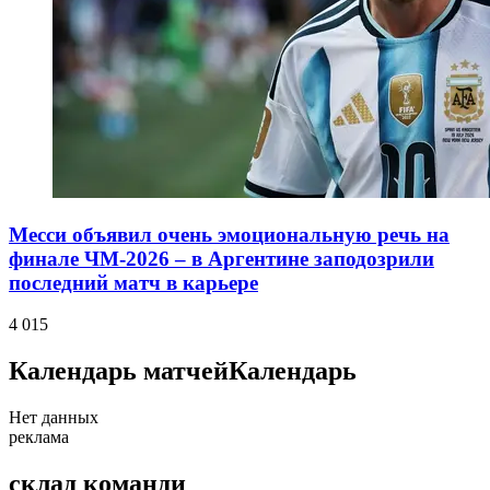
Месси объявил очень эмоциональную речь на
финале ЧМ-2026 – в Аргентине заподозрили
последний матч в карьере
4 015
Календарь матчей
Календарь
Нет данных
реклама
склад команди