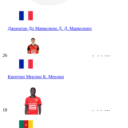
Джонатан До Марколино
Д. Д. Марколино
26
-
-
-
-
-
-
Квентин Мерлин
К. Мерлин
18
-
-
-
-
-
-