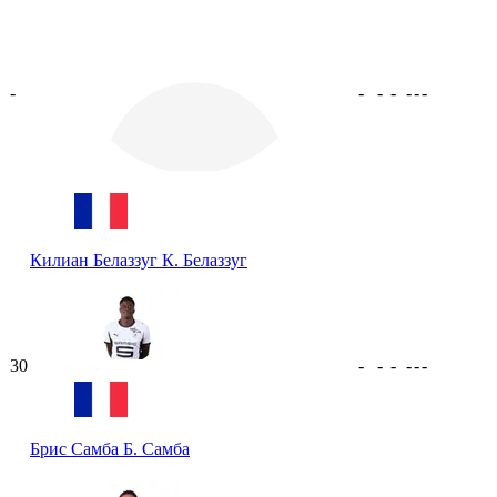
-
-
-
-
-
-
-
Килиан Белаззуг
К. Белаззуг
30
-
-
-
-
-
-
Брис Самба
Б. Самба