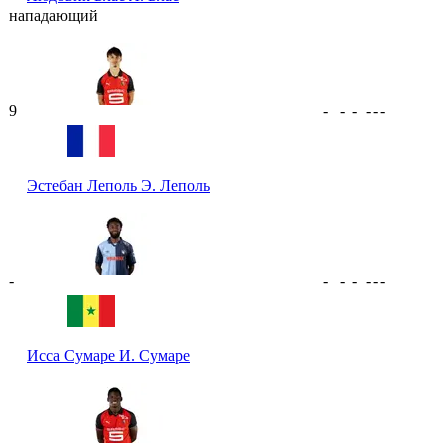
нападающий
9
-
-
-
-
-
-
Эстебан Леполь
Э. Леполь
-
-
-
-
-
-
-
Исса Сумаре
И. Сумаре