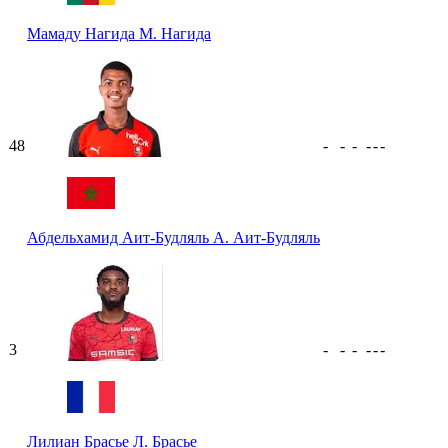
Мамаду Нагида
М. Нагида
48
-
-
-
-
-
-
Абдельхамид Аит-Будляль
А. Аит-Будляль
3
-
-
-
-
-
-
Лилиан Брасье
Л. Брасье