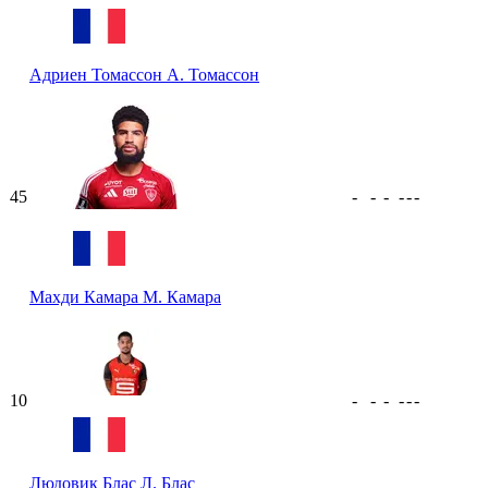
Адриен Томассон
А. Томассон
45
-
-
-
-
-
-
Махди Камара
М. Камара
10
-
-
-
-
-
-
Людовик Блас
Л. Блас