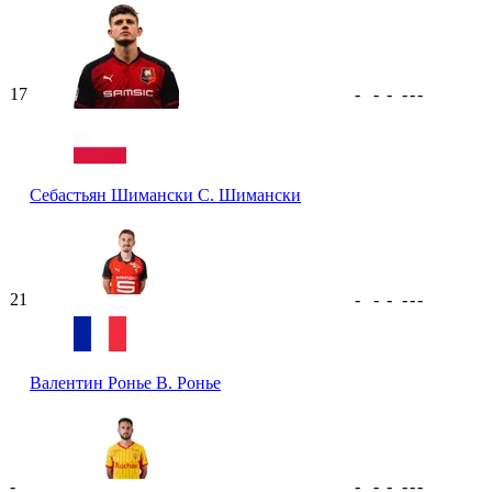
17
-
-
-
-
-
-
Себастьян Шимански
С. Шимански
21
-
-
-
-
-
-
Валентин Ронье
В. Ронье
-
-
-
-
-
-
-