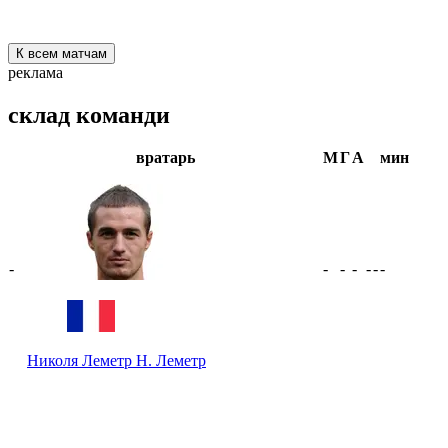
К всем матчам
реклама
склад команди
вратарь
М
Г
А
мин
-
-
-
-
-
-
-
Николя Леметр
Н. Леметр