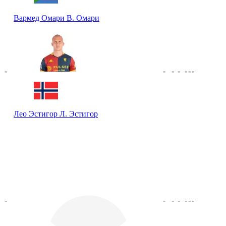
Вармед Омари
В. Омари
-
-
-
-
-
-
-
Лео Эстигор
Л. Эстигор
-
-
-
-
-
-
-