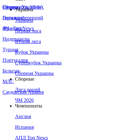
Сборная Украины
Италия
Суперкубок УЕФА
Украина
Германия
Лига конференций
Украина
Франция
ЛЧ - Top News
Первая лига
Нидерланды
Вторая лига
Турция
Кубок Украины
Португалия
Суперкубок Украины
Бельгия
Сборная Украины
Сборные
МЛС
Лига наций
Саудовская Аравия
ЧМ 2026
Чемпионаты
Англия
Испания
АПЛ Top News