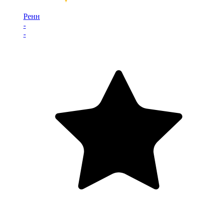
Ренн
-
-