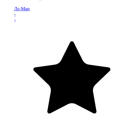
Ле-Ман
-
-