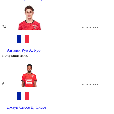
24
-
-
-
-
-
-
Антони Руо
А. Руо
полузащитник
6
-
-
-
-
-
-
Джауи Сиссе
Д. Сиссе