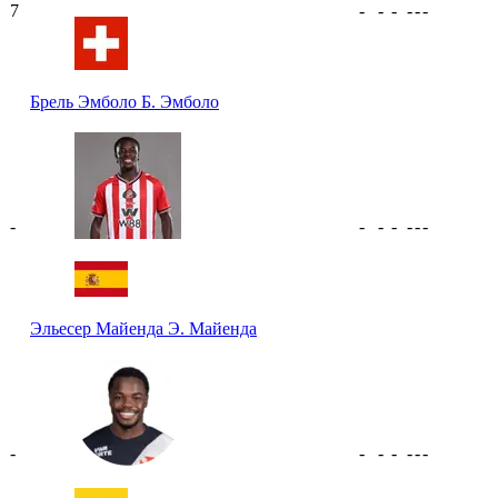
7
-
-
-
-
-
-
Брель Эмболо
Б. Эмболо
-
-
-
-
-
-
-
Эльесер Майенда
Э. Майенда
-
-
-
-
-
-
-