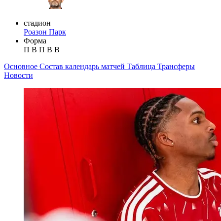
стадион
Роазон Парк
Форма
П
В
П
В
В
Основное
Состав
календарь матчей
Таблица
Трансферы
Новости