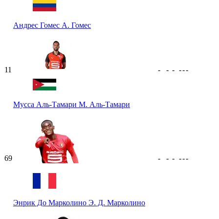
Андрес Гомес
А. Гомес
11
-
-
-
-
-
-
Мусса Аль-Тамари
М. Аль-Тамари
69
-
-
-
-
-
-
Энрик До Марколино
Э. Д. Марколино