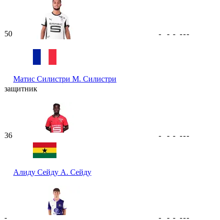
50
-
-
-
-
-
-
Матис Силистри
М. Силистри
защитник
36
-
-
-
-
-
-
Алиду Сейду
А. Сейду
-
-
-
-
-
-
-