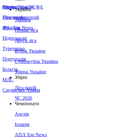
Збірна України
Італія
Суперкубок УЄФА
Україна
Німеччина
Ліга конференцій
Україна
Франція
ЛЧ - Top News
Перша ліга
Нідерланди
Друга ліга
Туреччина
Кубок України
Португалія
Суперкубок України
Бельгія
Збірна України
Збірні
МЛС
Ліга націй
Саудівська Аравія
ЧС 2026
Чемпіонати
Англія
Іспанія
АПЛ Top News