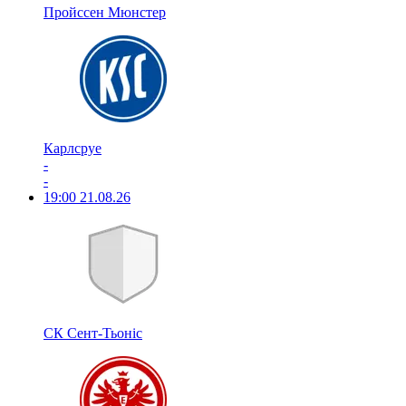
Пройссен Мюнстер
Карлсруе
-
-
19:00
21.08.26
СК Сент-Тьоніс