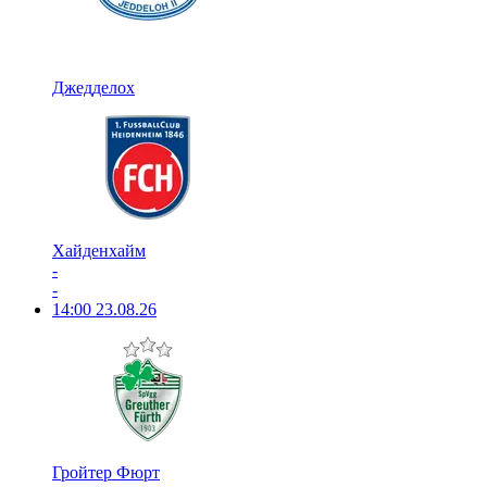
Джедделох
Хайденхайм
-
-
14:00
23.08.26
Гройтер Фюрт