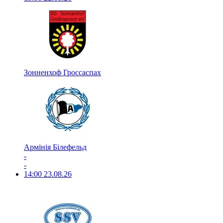
Зонненхоф Гроссаспах
Армінія Білефельд
-
-
14:00
23.08.26