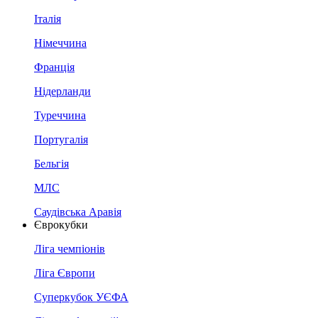
Італія
Німеччина
Франція
Нідерланди
Туреччина
Португалія
Бельгія
МЛС
Саудівська Аравія
Єврокубки
Ліга чемпіонів
Ліга Європи
Суперкубок УЄФА