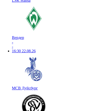
LSK Hansa
Вердер
-
-
16:30
22.08.26
МСВ Дуйсбург