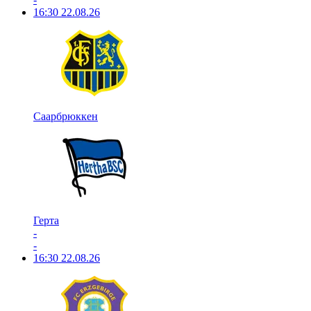
16:30
22.08.26
Саарбрюккен
Герта
-
-
16:30
22.08.26