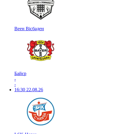
Веен Вісбаден
Байєр
-
-
16:30
22.08.26