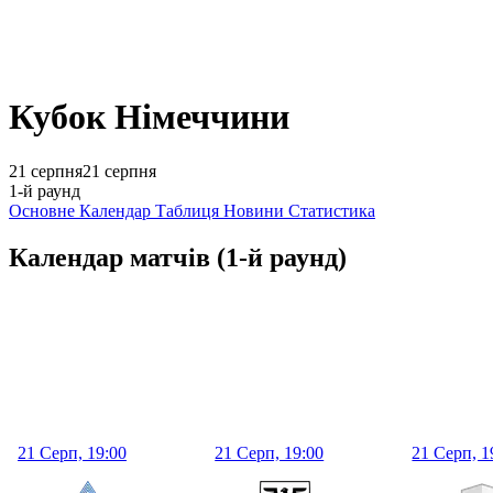
Кубок Німеччини
21 серпня
21 серпня
1-й раунд
Основне
Календар
Таблиця
Новини
Статистика
Календар матчів
(1-й раунд)
21 Серп, 19:00
21 Серп, 19:00
21 Серп, 1