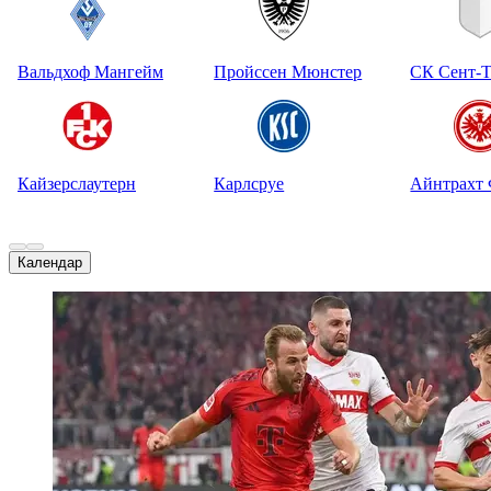
Вальдхоф Мангейм
Пройссен Мюнстер
СК Сент-Т
Кайзерслаутерн
Карлсруе
Айнтрахт
Календар