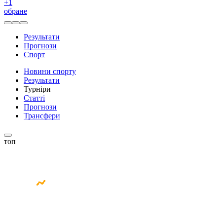
+
1
обране
Результати
Прогнози
Спорт
Новини спорту
Результати
Турніри
Статті
Прогнози
Трансфери
топ