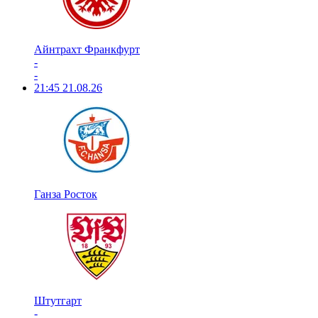
Айнтрахт Франкфурт
-
-
21:45
21.08.26
Ганза Росток
Штутгарт
-