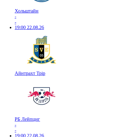
Хольштайн
-
-
19:00
22.08.26
Айнтрахт Трір
РБ Лейпциг
-
-
19:00
22.08.26