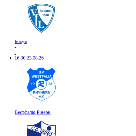
Бохум
-
-
16:30
23.08.26
Вестфалія-Рінерн