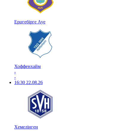
Ерцгебірге Ауе
Хоффенхайм
-
-
16:30
22.08.26
Хемелінген