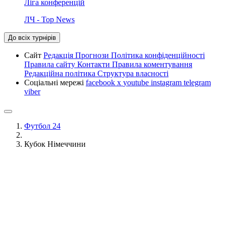
Ліга конференцій
ЛЧ - Top News
До всіх турнірів
Сайт
Редакція
Прогнози
Політика конфіденційності
Правила сайту
Контакти
Правила коментування
Редакційна політика
Структура власності
Соціальні мережі
facebook
x
youtube
instagram
telegram
viber
Футбол 24
Кубок Німеччини