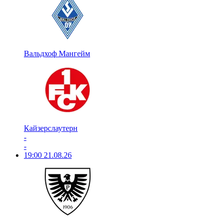
Вальдхоф Мангейм
Кайзерслаутерн
-
-
19:00
21.08.26