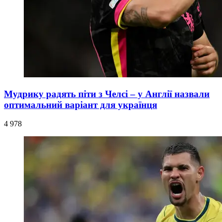
Мудрику радять піти з Челсі – у Англії назвали
оптимальний варіант для українця
4 978