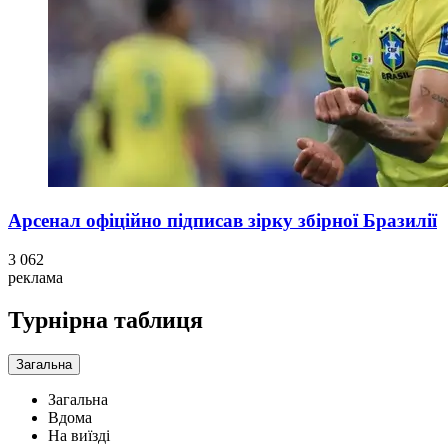
Арсенал офіційно підписав зірку збірної Бразилії
3 062
реклама
Турнірна таблиця
Загальна
Загальна
Вдома
На виїзді