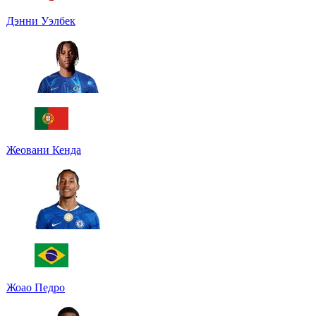
Дэнни Уэлбек
Жеовани Кенда
Жоао Педро