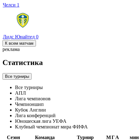
Челси
1
Лидс Юнайтед
0
К всем матчам
реклама
Статистика
Все турниры
Все турниры
АПЛ
Лига чемпионов
Чемпионшип
Кубок Англии
Лига конференций
Юношеская лига УЕФА
Клубный чемпионат мира ФИФА
Сезон
Команда
Турнир
М
Г
А
мин