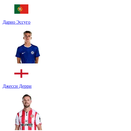
Дарио Эссуго
Джесси Дерри