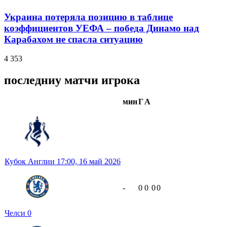
Украина потеряла позицию в таблице
коэффициентов УЕФА – победа Динамо над
Карабахом не спасла ситуацию
4 353
последниу матчи игрока
мин
Г
А
Кубок Англии
17:00,
16 май 2026
-
0
0
0
0
Челси
0