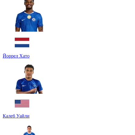
Йоррел Хато
Калеб Уайли