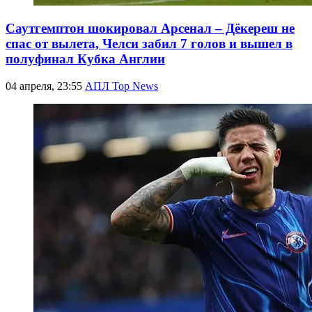
Саутгемптон шокировал Арсенал – Дёкереш не
спас от вылета, Челси забил 7 голов и вышел в
полуфинал Кубка Англии
04 апреля, 23:55
АПЛ Top News