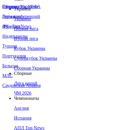
Сборная Украины
Италия
Суперкубок УЕФА
Украина
Германия
Лига конференций
Украина
Франция
ЛЧ - Top News
Первая лига
Нидерланды
Вторая лига
Турция
Кубок Украины
Португалия
Суперкубок Украины
Бельгия
Сборная Украины
Сборные
МЛС
Лига наций
Саудовская Аравия
ЧМ 2026
Чемпионаты
Англия
Испания
АПЛ Top News