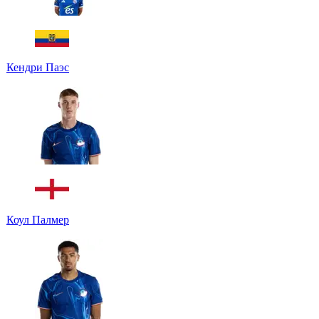
Кендри Паэс
Коул Палмер