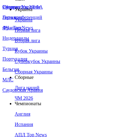
Сборная Украины
Италия
Суперкубок УЕФА
Украина
Германия
Лига конференций
Украина
Франция
ЛЧ - Top News
Первая лига
Нидерланды
Вторая лига
Турция
Кубок Украины
Португалия
Суперкубок Украины
Бельгия
Сборная Украины
Сборные
МЛС
Лига наций
Саудовская Аравия
ЧМ 2026
Чемпионаты
Англия
Испания
АПЛ Top News