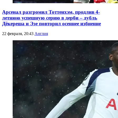
Арсенал разгромил Тоттенхэм, продлив 4-
летнюю успешную серию в дерби – дубль
Дёкереша и Эзе повторил осеннее избиение
22 февраля, 20:43
Англия