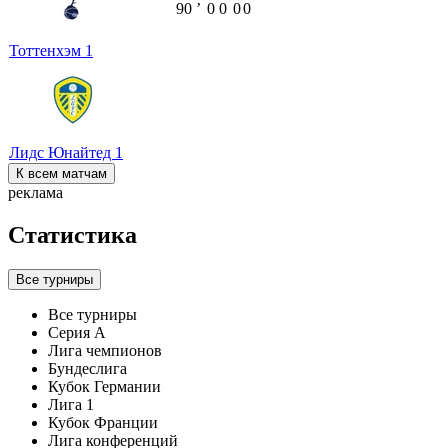
90
ʼ
0
0
0
0
Тоттенхэм
1
Лидс Юнайтед
1
К всем матчам
реклама
Статистика
Все турниры
Все турниры
Серия А
Лига чемпионов
Бундеслига
Кубок Германии
Лига 1
Кубок Франции
Лига конференций