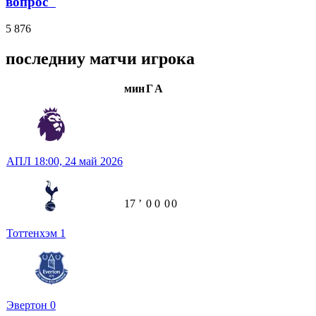
вопрос"
5 876
последниу матчи игрока
мин
Г
А
АПЛ
18:00,
24 май 2026
17
ʼ
0
0
0
0
Тоттенхэм
1
Эвертон
0