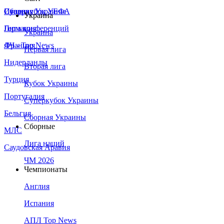
Сборная Украины
Италия
Суперкубок УЕФА
Украина
Германия
Лига конференций
Украина
Франция
ЛЧ - Top News
Первая лига
Нидерланды
Вторая лига
Турция
Кубок Украины
Португалия
Суперкубок Украины
Бельгия
Сборная Украины
Сборные
МЛС
Лига наций
Саудовская Аравия
ЧМ 2026
Чемпионаты
Англия
Испания
АПЛ Top News