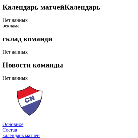
Календарь матчей
Календарь
Нет данных
реклама
склад команди
Нет данных
Новости команды
Нет данных
Трансферы
Основное
Состав
календарь матчей