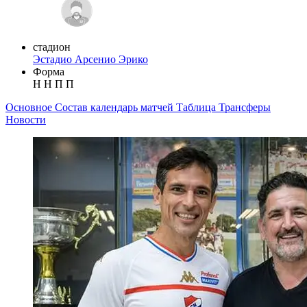
стадион
Эстадио Арсенио Эрико
Форма
Н
Н
П
П
Основное
Состав
календарь матчей
Таблица
Трансферы
Новости