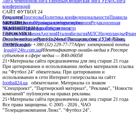
Лига чемпионов
Лига Европы
Юношеская лига УЕФА
Лига
конференций
САЙТ ФУТБОЛ 24
Редакция
Соц. сети
Прогнозы
Политика конфиденциальности
Правила
сайту
facebook
УКРАИНА
Контакты
x
youtube
Правила комментирования
instagram
telegram
viber
Редакционная
политика
Украина
ЧЕМПИОНАТЫ
Первая лига
Структура собственности
Вторая лига
Германия
ЕВРОКУБКИ
Испания
Англия
Италия
Бельгия
МЛС
Нидерланды
Фран
Лига чемпионов
Онлайн-медиа «Футбол 24»
Лига Европы
пл. Галицкая, дом. 15, м. Львов,
Юношеская лига УЕФА
Лига
конференций
79008
Телефон +380 (32) 229-77-77
Адрес электронной почты
legal@24tv.com.ua
Идентификатор онлайн-медиа в Реестре
субъектов в сфере медиа — R40-06058
21+
Материалы сайта предназначены для лиц старше 21 года
При цитировании и использовании любых материалов ссылка
на "Футбол 24" обязательна. При цитировании и
использовании в сети Интернет гиперссылка на сайтт
football24.ua
обязательное. Материалы со знаком
"Спецпроект", "Партнерский материал", "Реклама", "Новости
компаний" публикуем на правах рекламы.
21+
Материалы сайта предназначены для лиц старше 21 года
Все права защищены. © 2005 -
2026
, ЧАО
"Телерадиокомпания Люкс". "Футбол 24".