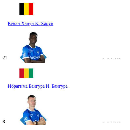
Кенан Харун
К. Харун
21
-
-
-
-
-
-
Ибрагима Бангура
И. Бангура
8
-
-
-
-
-
-