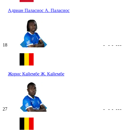
Адриан Паласиос
А. Паласиос
18
-
-
-
-
-
-
Жорис Кайембе
Ж. Кайембе
27
-
-
-
-
-
-