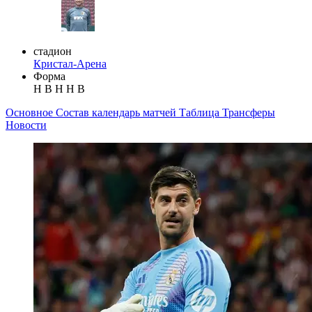
стадион
Кристал-Арена
Форма
Н
В
Н
Н
В
Основное
Состав
календарь матчей
Таблица
Трансферы
Новости