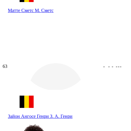
Матте Сметс
М. Сметс
63
-
-
-
-
-
-
Зайон Ангосе Генри
З. А. Генри