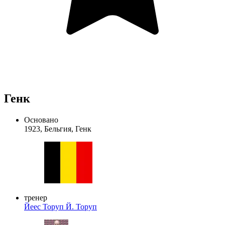
Генк
Основано
1923, Бельгия, Генк
тренер
Йеес Торуп
Й. Торуп