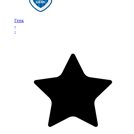
Генк
-
-