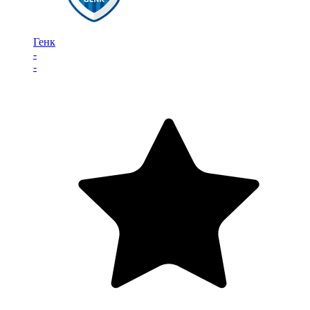
Генк
-
-