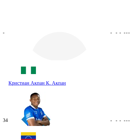
-
-
-
-
-
-
-
Кристиан Акпан
К. Акпан
34
-
-
-
-
-
-