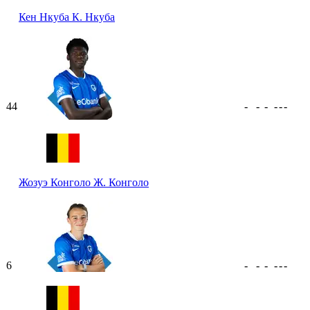
Кен Нкуба
К. Нкуба
44
-
-
-
-
-
-
Жозуэ Конголо
Ж. Конголо
6
-
-
-
-
-
-