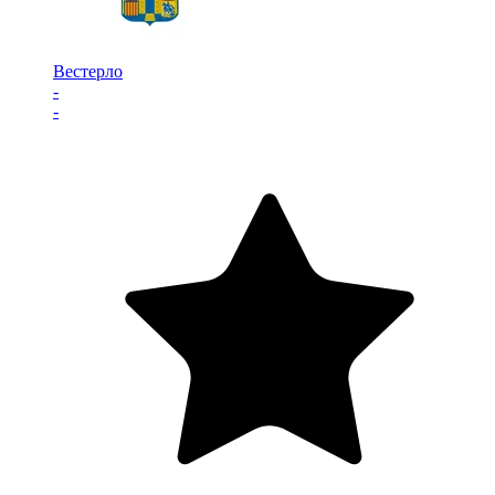
Вестерло
-
-