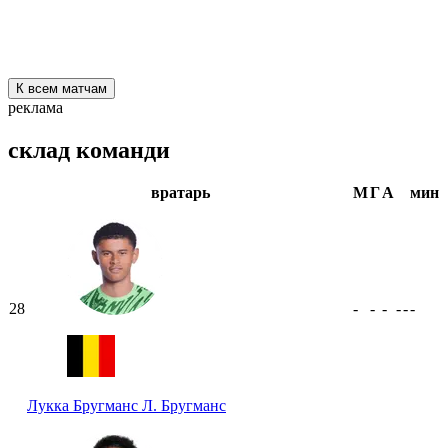
К всем матчам
реклама
склад команди
вратарь
М
Г
А
мин
28
-
-
-
-
-
-
Лукка Бругманс
Л. Бругманс