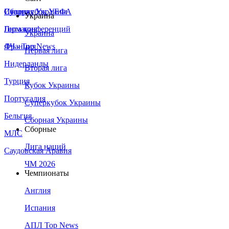
Сборная Украины
Италия
Суперкубок УЕФА
Украина
Германия
Лига конференций
Украина
Франция
ЛЧ - Top News
Первая лига
Нидерланды
Вторая лига
Турция
Кубок Украины
Португалия
Суперкубок Украины
Бельгия
Сборная Украины
Сборные
МЛС
Лига наций
Саудовская Аравия
ЧМ 2026
Чемпионаты
Англия
Испания
АПЛ Top News