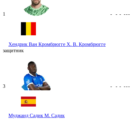
1
-
-
-
-
-
-
Хендрик Ван Кромбрюгге
Х. В. Кромбрюгге
защитник
3
-
-
-
-
-
-
Муджаид Садик
М. Садик