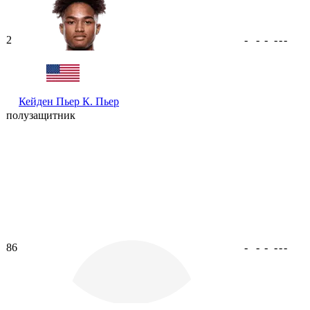
2
-
-
-
-
-
-
Кейден Пьер
К. Пьер
полузащитник
86
-
-
-
-
-
-