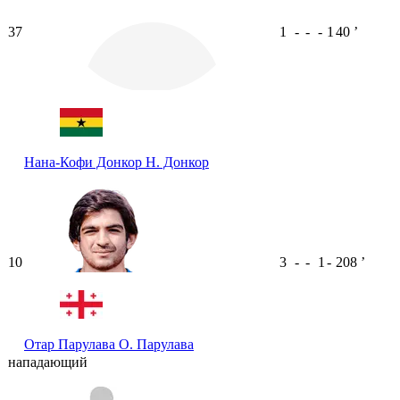
37
1
-
-
-
1
40
ʼ
Нана-Кофи Донкор
Н. Донкор
10
3
-
-
1
-
208
ʼ
Отар Парулава
О. Парулава
нападающий