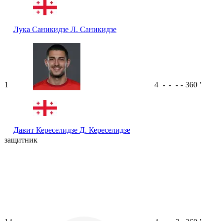
Лука Саникидзе
Л. Саникидзе
1
4
-
-
-
-
360
ʼ
Давит Кереселидзе
Д. Кереселидзе
защитник