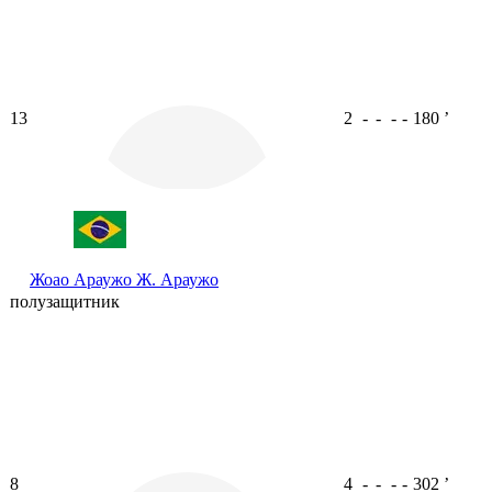
13
2
-
-
-
-
180
ʼ
Жоао Араужо
Ж. Араужо
полузащитник
8
4
-
-
-
-
302
ʼ