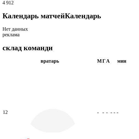
4 912
Календарь матчей
Календарь
Нет данных
реклама
склад команди
вратарь
М
Г
А
мин
12
-
-
-
-
-
-