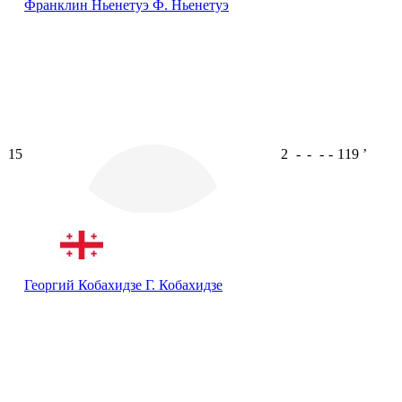
Франклин Ньенетуэ
Ф. Ньенетуэ
15
2
-
-
-
-
119
ʼ
Георгий Кобахидзе
Г. Кобахидзе