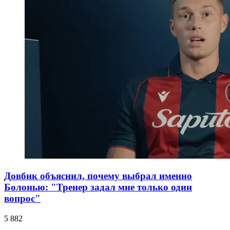
Довбик объяснил, почему выбрал именно
Болонью: "Тренер задал мне только один
вопрос"
5 882