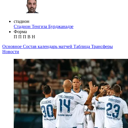
стадион
Стадион Тенгиза Бурджанадзе
Форма
П
П
П
В
Н
Основное
Состав
календарь матчей
Таблица
Трансферы
Новости