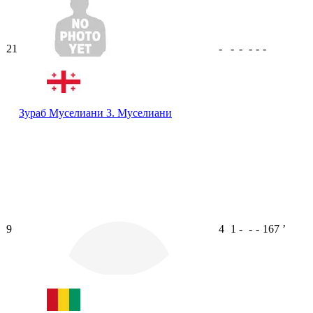
21
-
-
-
-
-
-
Зураб Муселиани
З. Муселиани
9
4
1
-
-
-
167
ʼ