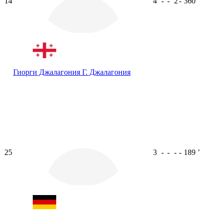
14
4
-
-
2
-
360
ʼ
Гиорги Джалагония
Г. Джалагония
25
3
-
-
-
-
189
ʼ