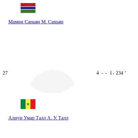
Мамин Саньян
М. Саньян
27
4
-
-
1
-
234
ʼ
Алиун Умар Талл
А. У. Талл