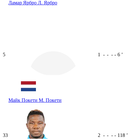
Ламар Ярбро
Л. Ярбро
5
1
-
-
-
-
6
ʼ
Майк Покети
М. Покети
33
2
-
-
-
-
118
ʼ