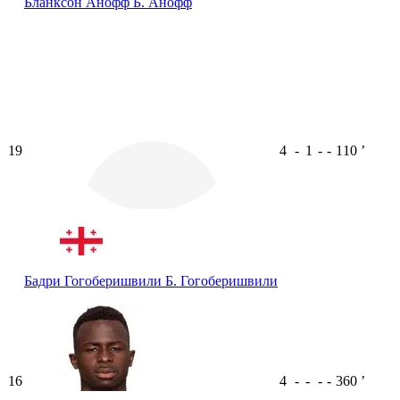
Бланксон Анофф
Б. Анофф
19
4
-
1
-
-
110
ʼ
Бадри Гогоберишвили
Б. Гогоберишвили
16
4
-
-
-
-
360
ʼ