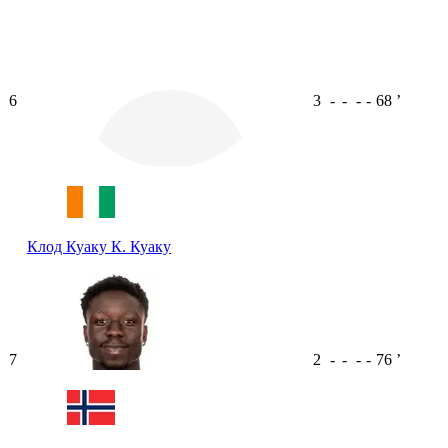
6
3
-
-
-
-
68
ʼ
Клод Куаку
К. Куаку
7
2
-
-
-
-
76
ʼ