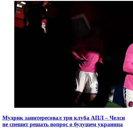
Мудрик заинтересовал три клуба АПЛ – Челси
не спешит решать вопрос о будущем украинца