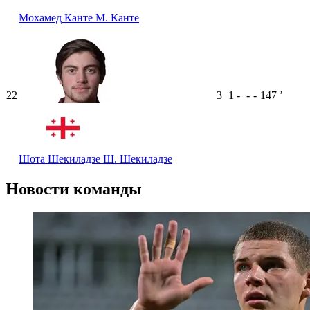
Мохамед Канте
М. Канте
22
3
1
-
-
-
147
ʼ
Шота Шекиладзе
Ш. Шекиладзе
Новости команды