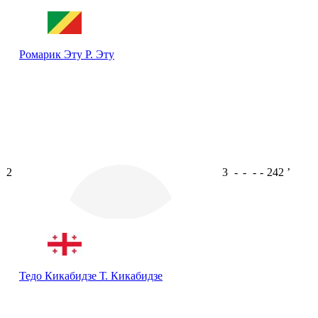
Ромарик Эту
Р. Эту
2
3
-
-
-
-
242
ʼ
Тедо Кикабидзе
Т. Кикабидзе