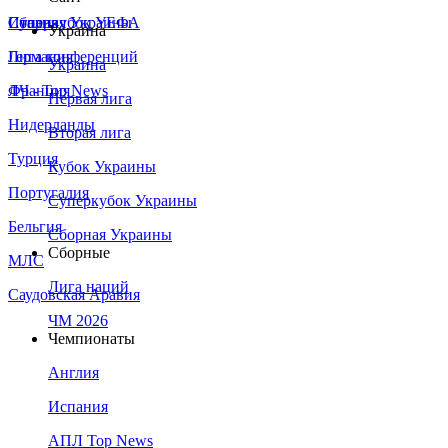
Сборная Украины
Италия
Суперкубок УЕФА
Украина
Германия
Лига конференций
Украина
Франция
ЛЧ - Top News
Первая лига
Нидерланды
Вторая лига
Турция
Кубок Украины
Португалия
Суперкубок Украины
Бельгия
Сборная Украины
Сборные
МЛС
Лига наций
Саудовская Аравия
ЧМ 2026
Чемпионаты
Англия
Испания
АПЛ Top News