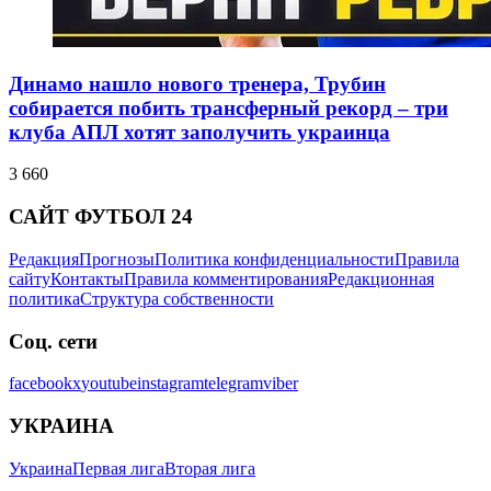
Динамо нашло нового тренера, Трубин
собирается побить трансферный рекорд – три
клуба АПЛ хотят заполучить украинца
3 660
САЙТ ФУТБОЛ 24
Редакция
Прогнозы
Политика конфиденциальности
Правила
сайту
Контакты
Правила комментирования
Редакционная
политика
Структура собственности
Соц. сети
facebook
x
youtube
instagram
telegram
viber
УКРАИНА
Украина
Первая лига
Вторая лига