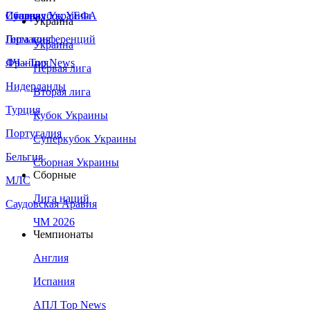
Сборная Украины
Италия
Суперкубок УЕФА
Украина
Германия
Лига конференций
Украина
Франция
ЛЧ - Top News
Первая лига
Нидерланды
Вторая лига
Турция
Кубок Украины
Португалия
Суперкубок Украины
Бельгия
Сборная Украины
Сборные
МЛС
Лига наций
Саудовская Аравия
ЧМ 2026
Чемпионаты
Англия
Испания
АПЛ Top News