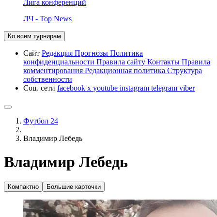
Лига конференций
ЛЧ - Top News
Ко всем турнирам
Сайт
Редакция
Прогнозы
Политика
конфиденциальности
Правила сайту
Контакты
Правила
комментирования
Редакционная политика
Структура
собственности
Соц. сети
facebook
x
youtube
instagram
telegram
viber
Футбол 24
Владимир Лебедь
Владимир Лебедь
Компактно
Большие карточки