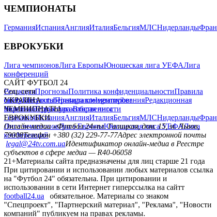
ЧЕМПИОНАТЫ
Германия
Испания
Англия
Италия
Бельгия
МЛС
Нидерланды
Фран
ЕВРОКУБКИ
Лига чемпионов
Лига Европы
Юношеская лига УЕФА
Лига
конференций
САЙТ ФУТБОЛ 24
Редакция
Соц. сети
Прогнозы
Политика конфиденциальности
Правила
сайту
facebook
УКРАИНА
Контакты
x
youtube
Правила комментирования
instagram
telegram
viber
Редакционная
политика
Украина
ЧЕМПИОНАТЫ
Первая лига
Структура собственности
Вторая лига
Германия
ЕВРОКУБКИ
Испания
Англия
Италия
Бельгия
МЛС
Нидерланды
Фран
Лига чемпионов
Онлайн-медиа «Футбол 24»
Лига Европы
пл. Галицкая, дом. 15, м. Львов,
Юношеская лига УЕФА
Лига
конференций
79008
Телефон +380 (32) 229-77-77
Адрес электронной почты
legal@24tv.com.ua
Идентификатор онлайн-медиа в Реестре
субъектов в сфере медиа — R40-06058
21+
Материалы сайта предназначены для лиц старше 21 года
При цитировании и использовании любых материалов ссылка
на "Футбол 24" обязательна. При цитировании и
использовании в сети Интернет гиперссылка на сайтт
football24.ua
обязательное. Материалы со знаком
"Спецпроект", "Партнерский материал", "Реклама", "Новости
компаний" публикуем на правах рекламы.