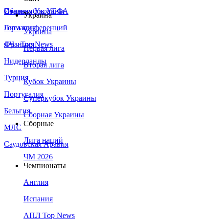
Сборная Украины
Италия
Суперкубок УЕФА
Украина
Германия
Лига конференций
Украина
Франция
ЛЧ - Top News
Первая лига
Нидерланды
Вторая лига
Турция
Кубок Украины
Португалия
Суперкубок Украины
Бельгия
Сборная Украины
Сборные
МЛС
Лига наций
Саудовская Аравия
ЧМ 2026
Чемпионаты
Англия
Испания
АПЛ Top News