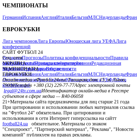
ЧЕМПИОНАТЫ
Германия
Испания
Англия
Италия
Бельгия
МЛС
Нидерланды
Фран
ЕВРОКУБКИ
Лига чемпионов
Лига Европы
Юношеская лига УЕФА
Лига
конференций
САЙТ ФУТБОЛ 24
Редакция
Соц. сети
Прогнозы
Политика конфиденциальности
Правила
сайту
facebook
УКРАИНА
Контакты
x
youtube
Правила комментирования
instagram
telegram
viber
Редакционная
политика
Украина
ЧЕМПИОНАТЫ
Первая лига
Структура собственности
Вторая лига
Германия
ЕВРОКУБКИ
Испания
Англия
Италия
Бельгия
МЛС
Нидерланды
Фран
Лига чемпионов
Онлайн-медиа «Футбол 24»
Лига Европы
пл. Галицкая, дом. 15, м. Львов,
Юношеская лига УЕФА
Лига
конференций
79008
Телефон +380 (32) 229-77-77
Адрес электронной почты
legal@24tv.com.ua
Идентификатор онлайн-медиа в Реестре
субъектов в сфере медиа — R40-06058
21+
Материалы сайта предназначены для лиц старше 21 года
При цитировании и использовании любых материалов ссылка
на "Футбол 24" обязательна. При цитировании и
использовании в сети Интернет гиперссылка на сайтт
football24.ua
обязательное. Материалы со знаком
"Спецпроект", "Партнерский материал", "Реклама", "Новости
компаний" публикуем на правах рекламы.