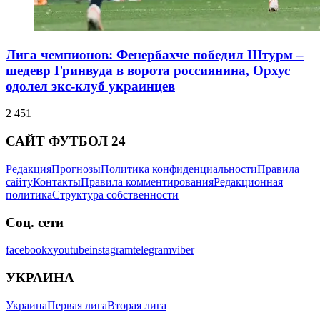
Лига чемпионов: Фенербахче победил Штурм –
шедевр Гринвуда в ворота россиянина, Орхус
одолел экс-клуб украинцев
2 451
САЙТ ФУТБОЛ 24
Редакция
Прогнозы
Политика конфиденциальности
Правила
сайту
Контакты
Правила комментирования
Редакционная
политика
Структура собственности
Соц. сети
facebook
x
youtube
instagram
telegram
viber
УКРАИНА
Украина
Первая лига
Вторая лига