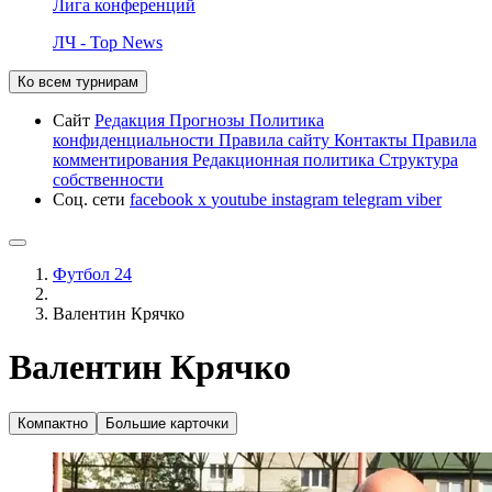
Лига конференций
ЛЧ - Top News
Ко всем турнирам
Сайт
Редакция
Прогнозы
Политика
конфиденциальности
Правила сайту
Контакты
Правила
комментирования
Редакционная политика
Структура
собственности
Соц. сети
facebook
x
youtube
instagram
telegram
viber
Футбол 24
Валентин Крячко
Валентин Крячко
Компактно
Большие карточки