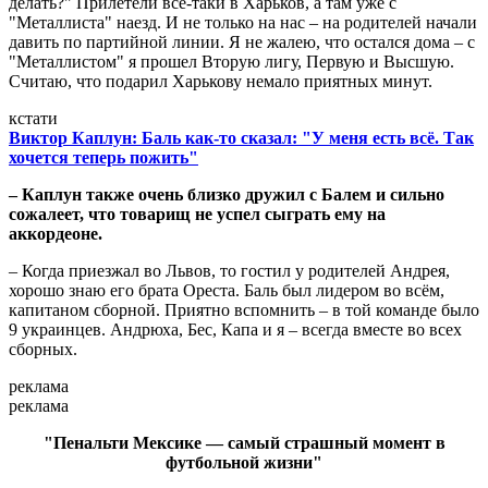
делать?" Прилетели всё-таки в Харьков, а там уже с
"Металлиста" наезд. И не только на нас – на родителей начали
давить по партийной линии. Я не жалею, что остался дома – с
"Металлистом" я прошел Вторую лигу, Первую и Высшую.
Считаю, что подарил Харькову немало приятных минут.
кстати
Виктор Каплун: Баль как-то сказал: "У меня есть всё. Так
хочется теперь пожить"
– Каплун также очень близко дружил с Балем и сильно
сожалеет, что товарищ не успел сыграть ему на
аккордеоне.
– Когда приезжал во Львов, то гостил у родителей Андрея,
хорошо знаю его брата Ореста. Баль был лидером во всём,
капитаном сборной. Приятно вспомнить – в той команде было
9 украинцев. Андрюха, Бес, Капа и я – всегда вместе во всех
сборных.
реклама
реклама
"Пенальти Мексике — самый страшный момент в
футбольной жизни"