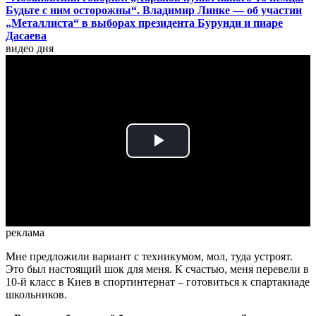
Будьте с ним осторожны“. Владимир Линке — об участии
„Металлиста“ в выборах президента Бурунди и пиаре
Дасаева
видео дня
Play
Video
реклама
Мне предложили вариант с техникумом, мол, туда устроят.
Это был настоящий шок для меня. К счастью, меня перевели в
10-й класс в Киев в спортинтернат – готовиться к спартакиаде
школьников.