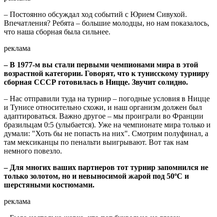
– Постоянно обсуждал ход событий с Юрием Сивухой.
Впечатления? Ребята – большие молодцы, но нам показалось,
что наша сборная была сильнее.
реклама
– В 1977-м вы стали первыми чемпионами мира в этой
возрастной категории. Говорят, что к тунисскому турниру
сборная СССР готовилась в Ницце. Звучит солидно.
– Нас отправили туда на турнир – погодные условия в Ницце
и Тунисе относительно схожи, и наш организм должен был
адаптироваться. Важно другое – мы проиграли во Франции
бразильцам 0:5 (улыбается). Уже на чемпионате мира только и
думали: "Хоть бы не попасть на них". Смотрим полуфинал, а
там мексиканцы по пенальти выигрывают. Вот так нам
немного повезло.
– Для многих ваших партнеров тот турнир запомнился не
только золотом, но и невыносимой жарой под 50ºC и
шерстяными костюмами.
реклама