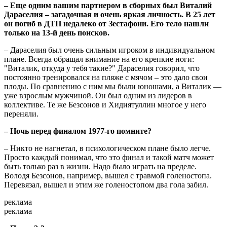
– Еще одним вашим партнером в сборных был Виталий
Дараселия – загадочная и очень яркая личность. В 25 лет
он погиб в ДТП недалеко от Зестафони. Его тело нашли
только на 13-й день поисков.
– Дараселия был очень сильным игроком в индивидуальном
плане. Всегда обращал внимание на его крепкие ноги:
"Виталик, откуда у тебя такие?" Дараселия говорил, что
постоянно тренировался на пляже с мячом – это дало свои
плоды. По сравнению с ним мы были юношами, а Виталик —
уже взрослым мужчиной. Он был одним из лидеров в
коллективе. Те же Безсонов и Хидиятуллин многое у него
переняли.
– Ночь перед финалом 1977-го помните?
– Никто не нагнетал, в психологическом плане было легче.
Просто каждый понимал, что это финал и такой матч может
быть только раз в жизни. Надо было играть на пределе.
Володя Безсонов, например, вышел с травмой голеностопа.
Перевязал, вышел и этим же голеностопом два гола забил.
реклама
реклама