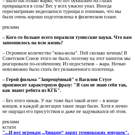
– Было настолько жарко, что пот буквально на глазах
превращался в соль! Вес у всех ужасно упал. Иногда
пересматриваю видеозаписи турнира и понимаю, что мы
были очень хорошо подготовлены в физическом плане.
реклама
– Кого-то больше всего поразили тунисские пауки. Что вам
запомнилось на всю жизнь?
– Огромное количество "кока-колы". Пей сколько хочешь! В
Советском Союзе этого не было, поэтому на этот напиток мы
реагировали по-особенному. Из недостатков – жара. Ночью
невозможно было спать без увлажненного полотенца.
– Герой фильма "Запрещённый" о Василии Стусе
произносит характерную фразу: "Я сам не знаю себя так,
как знают ребята из КГБ".
– Без этого никак. У нас тоже был такой агент – в конце
концов, в каждой делегации такие люди были. Хотя я лично
не ощущал его присутствия и даже не задумывался об этом.
реклама
кстати
"...И вот игрокам „Динамо“ дарят темнокожих девушек".