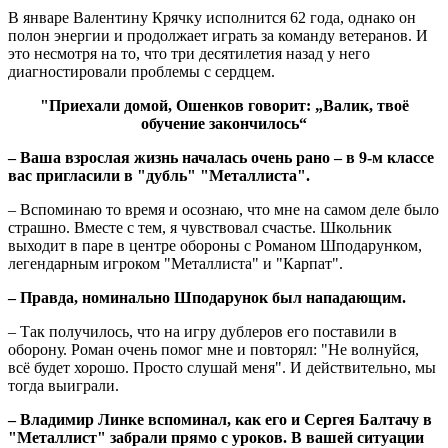
В январе Валентину Крячку исполнится 62 года, однако он
полон энергии и продолжает играть за команду ветеранов. И
это несмотря на то, что три десятилетия назад у него
диагностировали проблемы с сердцем.
"Приехали домой, Ошенков говорит: „Валик, твоё
обучение закончилось“
– Ваша взрослая жизнь началась очень рано – в 9-м классе
вас пригласили в "дубль" "Металлиста".
– Вспоминаю то время и осознаю, что мне на самом деле было
страшно. Вместе с тем, я чувствовал счастье. Школьник
выходит в паре в центре обороны с Романом Шподарунком,
легендарным игроком "Металлиста" и "Карпат".
– Правда, номинально Шподарунок был нападающим.
– Так получилось, что на игру дублеров его поставили в
оборону. Роман очень помог мне и повторял: "Не волнуйся,
всё будет хорошо. Просто слушай меня". И действительно, мы
тогда выиграли.
– Владимир Линке вспоминал, как его и Сергея Балтачу в
"Металлист" забрали прямо с уроков. В вашей ситуации