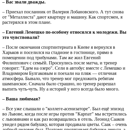
– Вас звали дважды.
– Приехал посланник от Валерия Лобановского. А тут снова
от "Металлиста" дают квартиру и машину. Как спортсмен, я
растерялся в этом плане.
– Евгений Лемешко по-особому относился к молодежи. Вы
это чувствовали?
– После окончания спортинтерната в Киеве я вернулся в
Харьков и поселился на стадионе в гостинице, прямо в
помещении под трибунами. Там же жил Евгений
Филиппович с семьёй. Проснулись после матча, и тренер
говорит: "Едем на озеро". Сели в автобус вместе с Лемешко и
Владимиром Булгаковым и поехали на пляж — отличная
атмосфера. Бывало, что тренер мог предложить ребятам
шампанское. Сначала было страшно, но тренер разрешал
выпить чуть-чуть. Ну а историй у него всегда было много.
– Ваша любимая?
– Все уже слышали о "коллеге-асенизаторе". Был ещё эпизод
во Львове, когда после игры против "Карпат" мы встретились
с львовянами и как раз возвращались в отель. Леонид Сааков
увидел рядом бабушку, которая продавала цветы. Саак – очень
добрый человек был. Поэтому протягивает бабушке деньги, а