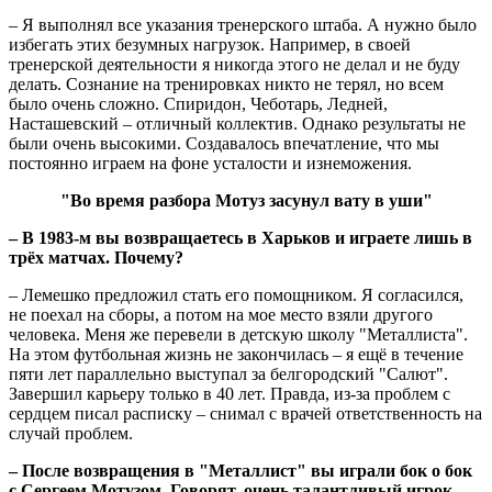
– Я выполнял все указания тренерского штаба. А нужно было
избегать этих безумных нагрузок. Например, в своей
тренерской деятельности я никогда этого не делал и не буду
делать. Сознание на тренировках никто не терял, но всем
было очень сложно. Спиридон, Чеботарь, Ледней,
Насташевский – отличный коллектив. Однако результаты не
были очень высокими. Создавалось впечатление, что мы
постоянно играем на фоне усталости и изнеможения.
"Во время разбора Мотуз засунул вату в уши"
– В 1983-м вы возвращаетесь в Харьков и играете лишь в
трёх матчах. Почему?
– Лемешко предложил стать его помощником. Я согласился,
не поехал на сборы, а потом на мое место взяли другого
человека. Меня же перевели в детскую школу "Металлиста".
На этом футбольная жизнь не закончилась – я ещё в течение
пяти лет параллельно выступал за белгородский "Салют".
Завершил карьеру только в 40 лет. Правда, из-за проблем с
сердцем писал расписку – снимал с врачей ответственность на
случай проблем.
– После возвращения в "Металлист" вы играли бок о бок
с Сергеем Мотузом. Говорят, очень талантливый игрок,