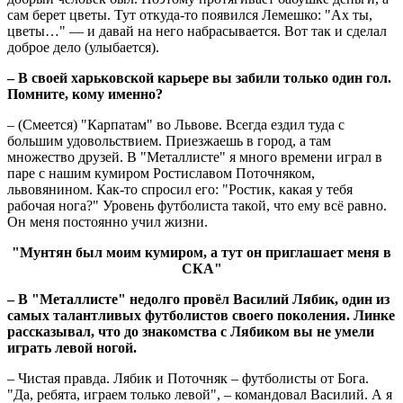
сам берет цветы. Тут откуда-то появился Лемешко: "Ах ты,
цветы…" — и давай на него набрасывается. Вот так и сделал
доброе дело (улыбается).
– В своей харьковской карьере вы забили только один гол.
Помните, кому именно?
– (Смеется) "Карпатам" во Львове. Всегда ездил туда с
большим удовольствием. Приезжаешь в город, а там
множество друзей. В "Металлисте" я много времени играл в
паре с нашим кумиром Ростиславом Поточняком,
львовянином. Как-то спросил его: "Ростик, какая у тебя
рабочая нога?" Уровень футболиста такой, что ему всё равно.
Он меня постоянно учил жизни.
"Мунтян был моим кумиром, а тут он приглашает меня в
СКА"
– В "Металлисте" недолго провёл Василий Лябик, один из
самых талантливых футболистов своего поколения. Линке
рассказывал, что до знакомства с Лябиком вы не умели
играть левой ногой.
– Чистая правда. Лябик и Поточняк – футболисты от Бога.
"Да, ребята, играем только левой", – командовал Василий. А я