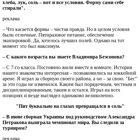
хлеба, лук, соль – вот и все условия. Форму сами себе
стирали".
реклама
– Что касается формы – чистая правда. Но в целом условия
были отличные. Пятиразовое питание, обеспечение
экипировкой. Да, хотелось лучших полей. Однако на тот
момент это был максимум.
– С какого возраста вы знаете Владимира Безсонова?
– С 7-го класса. Постоянно жили вместе в комнате. История
нашего знакомства интересная – познакомились на хоккейной
арене. Я играл за сборную своего района, а он – за свою. "Бес"
за эти годы не изменился. Каким был порядочным, честным и
дисциплинированным, таким и остался. Играл на всех
позициях и везде выглядел одинаково великолепно.
"Пит буквально на глазах превращался в соль"
– В июне сборная Украины под руководством Александра
Петракова выиграла чемпионат мира. Вы следили за
турниром?
реклама