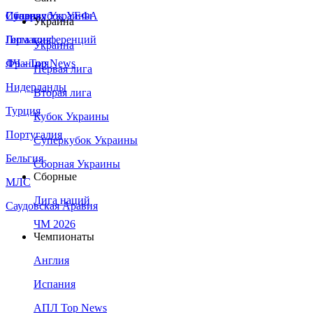
Сборная Украины
Италия
Суперкубок УЕФА
Украина
Германия
Лига конференций
Украина
Франция
ЛЧ - Top News
Первая лига
Нидерланды
Вторая лига
Турция
Кубок Украины
Португалия
Суперкубок Украины
Бельгия
Сборная Украины
Сборные
МЛС
Лига наций
Саудовская Аравия
ЧМ 2026
Чемпионаты
Англия
Испания
АПЛ Top News