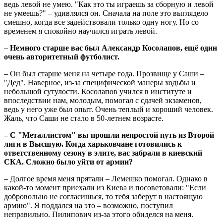
ведь левой не умею. "Как это ты играешь за сборную и левой
не умеешь?" – удивлялся он. Сначала на поле это выглядело
смешно, когда все задействовали только одну ногу. Но со
временем я спокойно научился играть левой.
– Немного старше вас был Александр Косолапов, ещё один
очень авторитетный футболист.
– Он был старше меня на четыре года. Прозвище у Саши –
"Дед". Наверное, из-за специфической манеры ходьбы и
небольшой сутулости. Косолапов учился в институте и
впоследствии нам, молодым, помогал с сдачей экзаменов,
ведь у него уже был опыт. Очень теплый и хороший человек.
Жаль, что Саши не стало в 50-летнем возрасте.
– С "Металлистом" вы прошли непростой путь из Второй
лиги в Высшую. Когда харьковчане готовились к
ответственному сезону в элите, вас забрали в киевский
СКА. Сложно было уйти от армии?
– Долгое время меня прятали – Лемешко помогал. Однако в
какой-то момент приехали из Киева и посоветовали: "Если
добровольно не согласишься, то тебя заберут в настоящую
армию". Я поддался на это – возможно, поступил
неправильно. Пилипович из-за этого обиделся на меня.