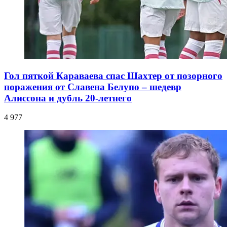
Гол пяткой Караваева спас Шахтер от позорного
поражения от Славена Белупо – шедевр
Алиссона и дубль 20-летнего
4 977