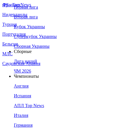
Франция
ЛЧ - Top News
Первая лига
Нидерланды
Вторая лига
Турция
Кубок Украины
Португалия
Суперкубок Украины
Бельгия
Сборная Украины
Сборные
МЛС
Лига наций
Саудовская Аравия
ЧМ 2026
Чемпионаты
Англия
Испания
АПЛ Top News
Италия
Германия