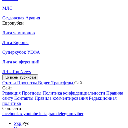
МЛС
Саудовская Аравия
Еврокубки
Лига чемпионов
Лига Европы
Суперкубок УЕФА
Лига конференций
ЛЧ - Top News
Ко всем турнирам
Статьи
Прогнозы
Видео
Трансферы
Сайт
Сайт
Редакция
Прогнозы
Политика конфиденциальности
Правила
сайту
Контакты
Правила комментирования
Редакционная
политика
Соц. сети
facebook
x
youtube
instagram
telegram
viber
Укр
Рус