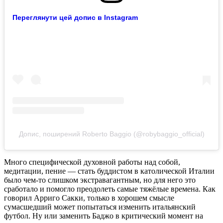
Переглянути цей допис в Instagram
Допис, поширений Roberto Baggio (@robybaggio_official)
Много специфической духовной работы над собой,
медитации, пение — стать буддистом в католической Италии
было чем-то слишком экстравагантным, но для него это
сработало и помогло преодолеть самые тяжёлые времена. Как
говорил Арриго Сакки, только в хорошем смысле
сумасшедший может попытаться изменить итальянский
футбол. Ну или заменить Баджо в критический момент на