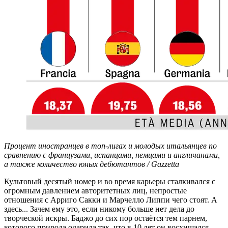
Процент иностранцев в топ-лигах и молодых итальянцев по
сравнению с французами, испанцами, немцами и англичанами,
а также количество юных дебютантов / Gazzetta
Культовый десятый номер и во время карьеры сталкивался с
огромным давлением авторитетных лиц, непростые
отношения с Арриго Сакки и Марчелло Липпи чего стоят. А
здесь... Зачем ему это, если никому больше нет дела до
творческой искры. Баджо до сих пор остаётся тем парнем,
которого природа одарила так, что в 10 лет он восхищался