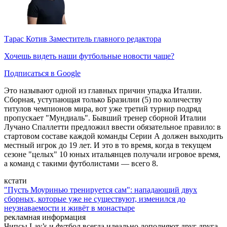
Тарас Котив
Заместитель главного редактора
Хочешь видеть наши футбольные новости чаще?
Подписаться в Google
Это называют одной из главных причин упадка Италии.
Сборная, уступающая только Бразилии (5) по количеству
титулов чемпионов мира, вот уже третий турнир подряд
пропускает "Мундиаль". Бывший тренер сборной Италии
Лучано Спаллетти предложил ввести обязательное правило: в
стартовом составе каждой команды Серии А должен выходить
местный игрок до 19 лет. И это в то время, когда в текущем
сезоне "целых" 10 юных итальянцев получали игровое время,
а команд с такими футболистами — всего 8.
кстати
"Пусть Моуринью тренируется сам": нападающий двух
сборных, которые уже не существуют, изменился до
неузнаваемости и живёт в монастыре
рекламная информация
Чипсы Lay’s и футбол всегда идеально дополняют друг друга.