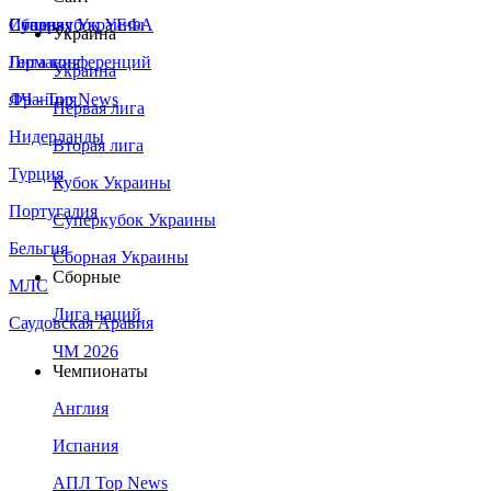
Сборная Украины
Италия
Суперкубок УЕФА
Украина
Германия
Лига конференций
Украина
Франция
ЛЧ - Top News
Первая лига
Нидерланды
Вторая лига
Турция
Кубок Украины
Португалия
Суперкубок Украины
Бельгия
Сборная Украины
Сборные
МЛС
Лига наций
Саудовская Аравия
ЧМ 2026
Чемпионаты
Англия
Испания
АПЛ Top News