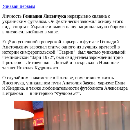
Узнавай первым
Личность
Геннадия Лисенчука
неразрывно связана с
украинским футзалом. Он фактически заложил основу этого
вида спорта в Украине и вывел нашу национальную сборную
в число сильнейших в мире.
Ещё до успешной тренерской карьеры в футзале Геннадий
Анатольевич завоевал статус одного из лучших вратарей в
истории симферопольской "Таврии", был частью уникальной
чемпионской "Зари-1972", был свидетелем зарождения трио
Протасов – Литовченко – Лютый и раскрывал в Никополе
талант Николая Кудрицкого.
О случайном знакомстве в Полтаве, изменившем жизнь
Лисенчука, уникальном пути Анатолия Заяева, харизме Емца
и Жиздика, а также любознательности футболиста Александра
Петракова — в интервью
"Футбол 24
".