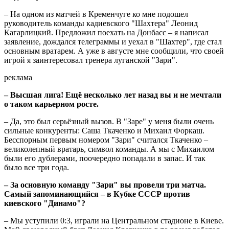
– На одном из матчей в Кременчуге ко мне подошел
руководитель команды кадиевского "Шахтера" Леонид
Кагарлицкий. Предложил поехать на Донбасс – я написал
заявление, дождался телеграммы и уехал в "Шахтер", где стал
основным вратарем. А уже в августе мне сообщили, что своей
игрой я заинтересовал тренера луганской "Зари".
реклама
– Высшая лига! Ещё несколько лет назад вы и не мечтали
о таком карьерном росте.
– Да, это был серьёзный вызов. В "Заре" у меня были очень
сильные конкуренты: Саша Ткаченко и Михаил Форкаш.
Бесспорным первым номером "Зари" считался Ткаченко –
великолепный вратарь, символ команды. А мы с Михаилом
были его дублерами, поочередно попадали в запас. И так
было все три года.
– За основную команду "Зари" вы провели три матча.
Самый запоминающийся – в Кубке СССР против
киевского "Динамо"?
– Мы уступили 0:3, играли на Центральном стадионе в Киеве.