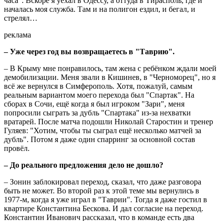
часа". Вскоре я уехал в Одессу, а оттуда в Тирасполь, где и
началась моя служба. Там и на полигон ездил, и бегал, и
стрелял…
реклама
– Уже через год вы возвращаетесь в "Таврию".
– В Крыму мне понравилось, там жена с ребёнком ждали моей
демобилизации. Меня звали в Кишинев, в "Черноморец", но я
всё же вернулся в Симферополь. Хотя, пожалуй, самым
реальным вариантом моего перехода был "Спартак". На
сборах в Сочи, ещё когда я был игроком "Зари", меня
попросили сыграть за дубль "Спартака" из-за нехватки
вратарей. После матча подошли Николай Старостин и тренер
Гуляев: "Хотим, чтобы ты сыграл ещё несколько матчей за
дубль". Потом я даже один спарринг за основной состав
провёл.
– До реального предложения дело не дошло?
– Зонин заблокировал переход, сказал, что даже разговора
быть не может. Во второй раз к этой теме мы вернулись в
1977-м, когда я уже играл в "Таврии". Тогда я даже гостил в
квартире Константина Бескова. И дал согласие на переход.
Константин Иванович рассказал, что в команде есть два