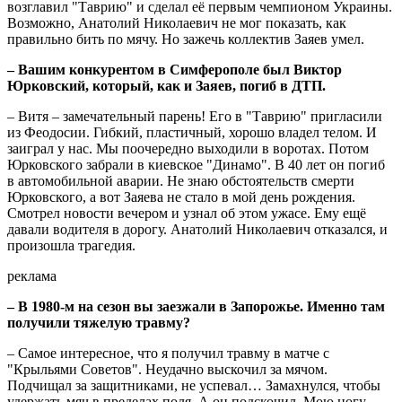
возглавил "Таврию" и сделал её первым чемпионом Украины.
Возможно, Анатолий Николаевич не мог показать, как
правильно бить по мячу. Но зажечь коллектив Заяев умел.
– Вашим конкурентом в Симферополе был Виктор
Юрковский, который, как и Заяев, погиб в ДТП.
– Витя – замечательный парень! Его в "Таврию" пригласили
из Феодосии. Гибкий, пластичный, хорошо владел телом. И
заиграл у нас. Мы поочередно выходили в воротах. Потом
Юрковского забрали в киевское "Динамо". В 40 лет он погиб
в автомобильной аварии. Не знаю обстоятельств смерти
Юрковского, а вот Заяева не стало в мой день рождения.
Смотрел новости вечером и узнал об этом ужасе. Ему ещё
давали водителя в дорогу. Анатолий Николаевич отказался, и
произошла трагедия.
реклама
– В 1980-м на сезон вы заезжали в Запорожье. Именно там
получили тяжелую травму?
– Самое интересное, что я получил травму в матче с
"Крыльями Советов". Неудачно выскочил за мячом.
Подчищал за защитниками, не успевал… Замахнулся, чтобы
удержать мяч в пределах поля. А он подскочил. Мою ногу