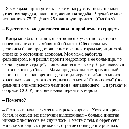
– Я уже даже приступил к лёгким нагрузкам: обязательная
утренняя зарядка, плавание, активная ходьба. В декабре мне
исполнится 75. Ещё лет 25 планирую прожить (Смеётся).
– В детстве у вас диагностировали проблемы с сердцем.
– Когда мне было 12 лет, я готовился к участию в детских
соревнованиях в Тамбовской области. Обязательным
условием было предоставление организаторам медицинской
справки о состоянии здоровья. Моя мама работала
фельдшером, и я решил пройти медосмотр в её больнице. "У
сына шумы в сердце", – ошеломила врач маму. Я расплакался
— никакого футбола… Мама предложила компромиссный
вариант — из нападения, где я тогда играл и забивал много
красивых голов, за что отец называл меня "Симоняном" (по
фамилии олимпийского чемпиона, нападающего "Спартака" и
сборной СССР), посоветовала перейти в ворота.
– Помогло?
– С этого и началась моя вратарская карьера. Хотя я и кроссы
бегал, и серьёзные нагрузки выдерживал – больше никогда
никаких эксцессов не случалось. Вместе с тем, я берег себя.
Никаких вредных привычек, строгое соблюдение режима,