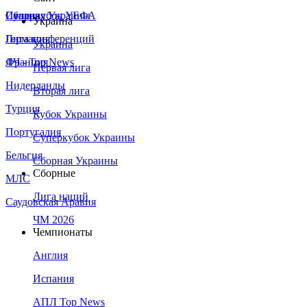
Сборная Украины
Италия
Суперкубок УЕФА
Украина
Германия
Лига конференций
Украина
Франция
ЛЧ - Top News
Первая лига
Нидерланды
Вторая лига
Турция
Кубок Украины
Португалия
Суперкубок Украины
Бельгия
Сборная Украины
Сборные
МЛС
Лига наций
Саудовская Аравия
ЧМ 2026
Чемпионаты
Англия
Испания
АПЛ Top News