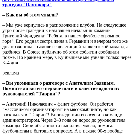
трагедии "Пахтакора"
– Как вы об этом узнали?
– Мы уже вернулись в расположение клубов. На следующее
утро после трагедии к нам зашел начальник команды
Григорий Фридлянд: "Ребята, в нашем футболе огромное
горе". Его родная сестра жила в Германии и вечером того же
дня позвонила – самолет с делегацией ташкентской команды
разбился. В Союзе публично об этом событии сообщили
позже. По крайней мере, в Куйбышеве мы узнали только через
3–4 дня.
реклама
– Вы упоминали о разговоре с Анатолием Заяевым.
Помните ли вы его первые шаги в качестве одного из
руководителей "Таврии"?
– Анатолий Николаевич – фанат футбола. Он работал
"массовиком-организатором" на мясокомбинате, но как
раскрылся в "Таврии"! Впоследствии его взяли в команду
администратором. Через 2–3 года он дорос до руководителя
команды. Свои обязанности выполнял умело, помогал
футболистам в бытовых вопросах. А в начале 90-х вообще