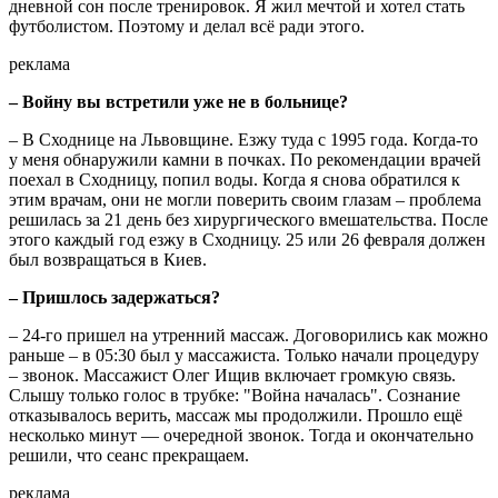
дневной сон после тренировок. Я жил мечтой и хотел стать
футболистом. Поэтому и делал всё ради этого.
реклама
– Войну вы встретили уже не в больнице?
– В Сходнице на Львовщине. Езжу туда с 1995 года. Когда-то
у меня обнаружили камни в почках. По рекомендации врачей
поехал в Сходницу, попил воды. Когда я снова обратился к
этим врачам, они не могли поверить своим глазам – проблема
решилась за 21 день без хирургического вмешательства. После
этого каждый год езжу в Сходницу. 25 или 26 февраля должен
был возвращаться в Киев.
– Пришлось задержаться?
– 24-го пришел на утренний массаж. Договорились как можно
раньше – в 05:30 был у массажиста. Только начали процедуру
– звонок. Массажист Олег Ищив включает громкую связь.
Слышу только голос в трубке: "Война началась". Сознание
отказывалось верить, массаж мы продолжили. Прошло ещё
несколько минут — очередной звонок. Тогда и окончательно
решили, что сеанс прекращаем.
реклама