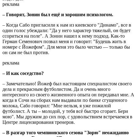
реклама
– Говорят, Зонин был ещё и хорошим психологом.
– Когда Сабо пригласили к нам из киевского "Динамо", все в
один голос убеждали: "Да у него характер тяжелый, он будет
ссориться на поле". А Зонин нашел к нему подход. Как-то
Герман Семенович позвал меня и говорит: "Будешь жить в
номере с Йожефом". Для меня это было честью — только бы
он сам не был против.
реклама
– И как соседство?
– Замечательно! Йожеф был настоящим специалистом своего
дела и прекрасным футболистом. Да и очень много
интересного из своего жизненного опыта он передавал мне. А
когда в Сочи на сборах нам выдавали по банке сгущенного
молока, Сабо говорил: "Мне нельзя, я уже пожилой
футболист. А ты – молодой, у тебя всё быстро сгорает. Бери
мою". Мы дружим до сих пор, с удовольствием встречаемся в
Центре лицензирования тренеров.
– В разгар того чемпионского сезона "Зорю" неожиданно