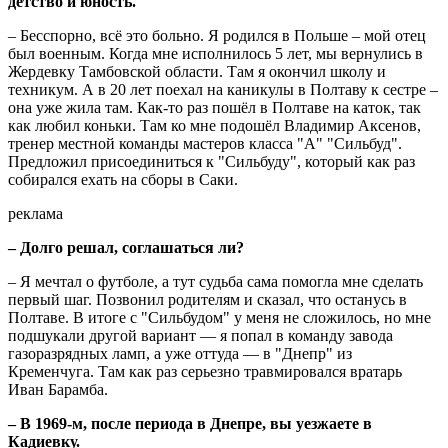
детство и юность.
– Бесспорно, всё это больно. Я родился в Польше – мой отец
был военным. Когда мне исполнилось 5 лет, мы вернулись в
Жердевку Тамбовской области. Там я окончил школу и
техникум. А в 20 лет поехал на каникулы в Полтаву к сестре –
она уже жила там. Как-то раз пошёл в Полтаве на каток, так
как любил коньки. Там ко мне подошёл Владимир Аксенов,
тренер местной команды мастеров класса "А" "Сильбуд".
Предложил присоединиться к "Сильбуду", который как раз
собирался ехать на сборы в Саки.
реклама
– Долго решал, соглашаться ли?
– Я мечтал о футболе, а тут судьба сама помогла мне сделать
первый шаг. Позвонил родителям и сказал, что останусь в
Полтаве. В итоге с "Сильбудом" у меня не сложилось, но мне
подшукали другой вариант — я попал в команду завода
газоразрядных ламп, а уже оттуда — в "Днепр" из
Кременчуга. Там как раз серьезно травмировался вратарь
Иван Барамба.
– В 1969-м, после периода в Днепре, вы уезжаете в
Кадиевку.