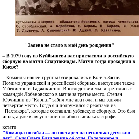
"Заяева не стало в мой день рождения"
– В 1979 году из Куйбышева вас пригласили в российскую
сборную на матчи Спартакиады. Матчи тогда проходили в
Киеве?
– Команды нашей группы базировались в Конча-Заспе.
Помимо украинской и российской сборных, выступали также
Узбекистан и Таджикистан. Впоследствии мы встретились с
командой Лобановского в матче за третье место. Степан
Юрчишин из "Карпат" забил мне два гола, и мы заняли
четвёртое место. Тогда я и подружился с ребятами из
"Пахтакора", которые составили узбекскую сборную. Это был
июль, а уже в августе они погибли в авиакатастрофе.
кстати
"Команда погибла — он постарел на несколько десятков
лет". Сын Олега Базилевича об отце, Голодоморе и