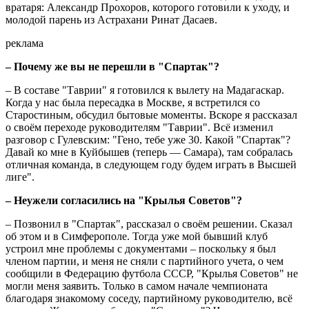
вратаря: Александр Прохоров, которого готовили к уходу, и
молодой парень из Астрахани Ринат Дасаев.
реклама
– Почему же вы не перешли в "Спартак"?
– В составе "Таврии" я готовился к вылету на Мадагаскар.
Когда у нас была пересадка в Москве, я встретился со
Старостиным, обсудил бытовые моменты. Вскоре я рассказал
о своём переходе руководителям "Таврии". Всё изменил
разговор с Гулевским: "Гено, тебе уже 30. Какой "Спартак"?
Давай ко мне в Куйбышев (теперь — Самара), там собралась
отличная команда, в следующем году будем играть в Высшей
лиге".
– Неужели согласились на "Крылья Советов"?
– Позвонил в "Спартак", рассказал о своём решении. Сказал
об этом и в Симферополе. Тогда уже мой бывший клуб
устроил мне проблемы с документами – поскольку я был
членом партии, и меня не сняли с партийного учета, о чем
сообщили в Федерацию футбола СССР, "Крылья Советов" не
могли меня заявить. Только в самом начале чемпионата
благодаря знакомому соседу, партийному руководителю, всё