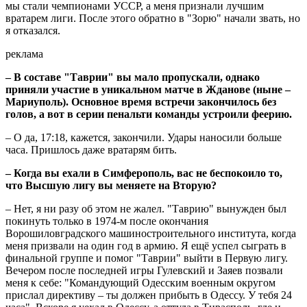
мы стали чемпионами УССР, а меня признали лучшим
вратарем лиги. После этого обратно в "Зорю" начали звать, но
я отказался.
реклама
– В составе "Таврии" вы мало пропускали, однако
приняли участие в уникальном матче в Жданове (ныне –
Мариуполь). Основное время встречи закончилось без
голов, а вот в серии пенальти команды устроили феерию.
– О да, 17:18, кажется, закончили. Удары наносили больше
часа. Пришлось даже вратарям бить.
– Когда вы ехали в Симферополь, вас не беспокоило то,
что Высшую лигу вы меняете на Вторую?
– Нет, я ни разу об этом не жалел. "Таврию" вынужден был
покинуть только в 1974-м после окончания
Ворошиловградского машиностроительного института, когда
меня призвали на один год в армию. Я ещё успел сыграть в
финальной группе и помог "Таврии" выйти в Первую лигу.
Вечером после последней игры Гулевский и Заяев позвали
меня к себе: "Командующий Одесским военным округом
прислал директиву – ты должен прибыть в Одессу. У тебя 24