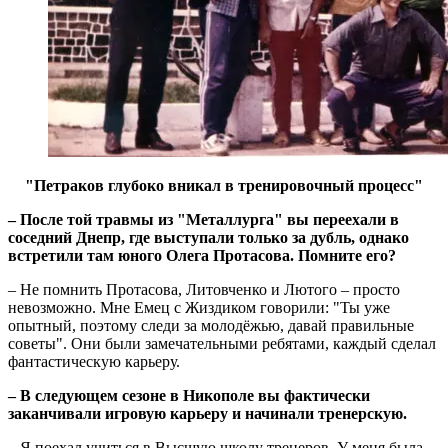
"Петраков глубоко вникал в тренировочный процесс"
– После той травмы из "Металлурга" вы переехали в
соседний Днепр, где выступали только за дубль, однако
встретили там юного Олега Протасова. Помните его?
– Не помнить Протасова, Литовченко и Лютого – просто
невозможно. Мне Емец с Жиздиком говорили: "Ты уже
опытный, поэтому следи за молодёжью, давай правильные
советы". Они были замечательными ребятами, каждый сделал
фантастическую карьеру.
– В следующем сезоне в Никополе вы фактически
заканчивали игровую карьеру и начинали тренерскую.
– Я поехал учиться в Высшую школу тренеров. У меня была