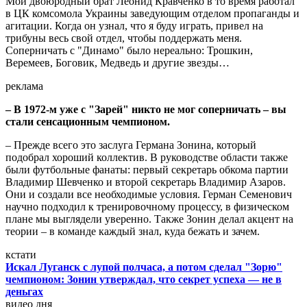
Мой двоюродный брат Леонид Кравченко в то время работал
в ЦК комсомола Украины заведующим отделом пропаганды и
агитации. Когда он узнал, что я буду играть, привел на
трибуны весь свой отдел, чтобы поддержать меня.
Соперничать с "Динамо" было нереально: Трошкин,
Веремеев, Боговик, Медведь и другие звезды…
реклама
– В 1972-м уже с "Зарей" никто не мог соперничать – вы
стали сенсационным чемпионом.
– Прежде всего это заслуга Германа Зонина, который
подобрал хороший коллектив. В руководстве области также
были футбольные фанаты: первый секретарь обкома партии
Владимир Шевченко и второй секретарь Владимир Азаров.
Они и создали все необходимые условия. Герман Семенович
научно подходил к тренировочному процессу, в физическом
плане мы выглядели уверенно. Также Зонин делал акцент на
теории – в команде каждый знал, куда бежать и зачем.
кстати
Искал Луганск с лупой полчаса, а потом сделал "Зорю"
чемпионом: Зонин утверждал, что секрет успеха — не в
деньгах
видео дня