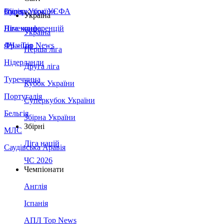
Збірна України
Італія
Суперкубок УЄФА
Україна
Німеччина
Ліга конференцій
Україна
Франція
ЛЧ - Top News
Перша ліга
Нідерланди
Друга ліга
Туреччина
Кубок України
Португалія
Суперкубок України
Бельгія
Збірна України
Збірні
МЛС
Ліга націй
Саудівська Аравія
ЧС 2026
Чемпіонати
Англія
Іспанія
АПЛ Top News