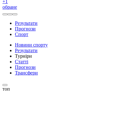
+
1
обране
Результати
Прогнози
Спорт
Новини спорту
Результати
Турніри
Статті
Прогнози
Трансфери
топ