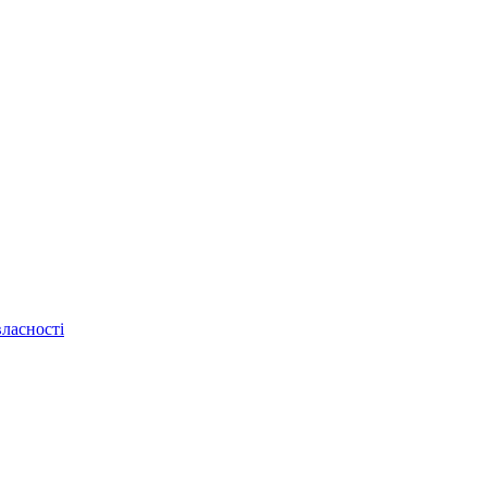
ласності