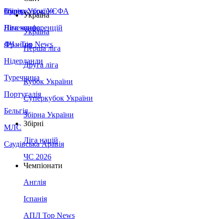
Збірна України
Італія
Суперкубок УЄФА
Україна
Німеччина
Ліга конференцій
Україна
Франція
ЛЧ - Top News
Перша ліга
Нідерланди
Друга ліга
Туреччина
Кубок України
Португалія
Суперкубок України
Бельгія
Збірна України
Збірні
МЛС
Ліга націй
Саудівська Аравія
ЧС 2026
Чемпіонати
Англія
Іспанія
АПЛ Top News