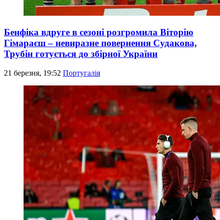
Бенфіка вдруге в сезоні розгромила Віторію
Гімараєш – невиразне повернення Судакова,
Трубін готується до збірної України
21 березня, 19:52
Португалія