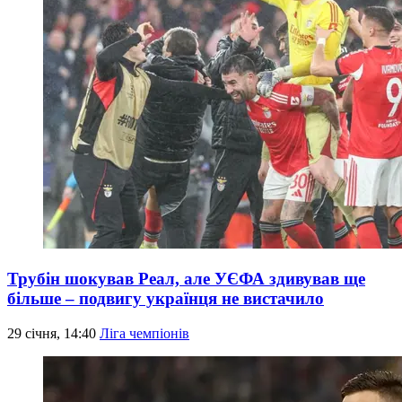
Трубін шокував Реал, але УЄФА здивував ще
більше – подвигу українця не вистачило
29 січня, 14:40
Ліга чемпіонів