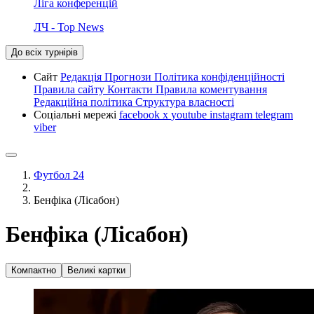
Ліга конференцій
ЛЧ - Top News
До всіх турнірів
Сайт
Редакція
Прогнози
Політика конфіденційності
Правила сайту
Контакти
Правила коментування
Редакційна політика
Структура власності
Соціальні мережі
facebook
x
youtube
instagram
telegram
viber
Футбол 24
Бенфіка (Лісабон)
Бенфіка (Лісабон)
Компактно
Великі картки