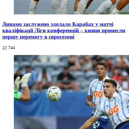
Динамо заслужено здолало Карабах у матчі
кваліфікації Ліги конференцій – кияни принесли
першу перемогу в євросезоні
22 744