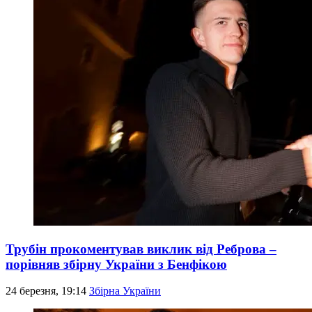
Трубін прокоментував виклик від Реброва –
порівняв збірну України з Бенфікою
24 березня, 19:14
Збірна України