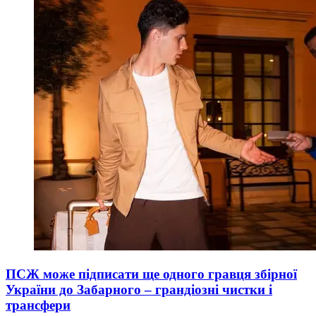
ПСЖ може підписати ще одного гравця збірної
України до Забарного – грандіозні чистки і
трансфери