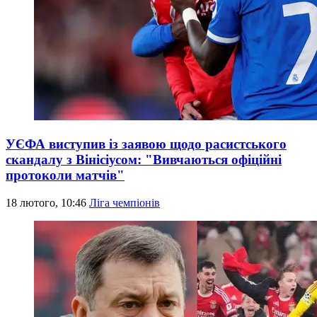
УЄФА виступив із заявою щодо расистського
скандалу з Вінісіусом: "Вивчаються офіційні
протоколи матчів"
18 лютого, 10:46
Ліга чемпіонів