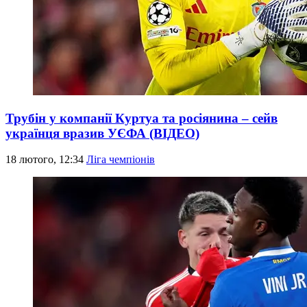
Трубін у компанії Куртуа та росіянина – сейв
українця вразив УЄФА (ВІДЕО)
18 лютого, 12:34
Ліга чемпіонів