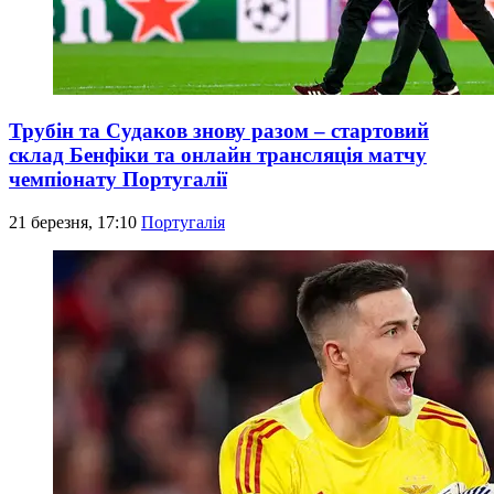
Трубін та Судаков знову разом – стартовий
склад Бенфіки та онлайн трансляція матчу
чемпіонату Португалії
21 березня, 17:10
Португалія