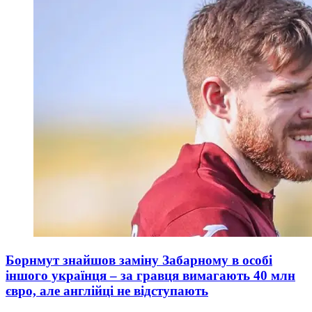
Борнмут знайшов заміну Забарному в особі
іншого українця – за гравця вимагають 40 млн
євро, але англійці не відступають