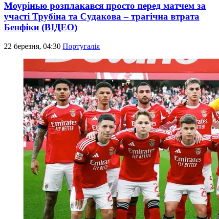
Моурінью розплакався просто перед матчем за
участі Трубіна та Судакова – трагічна втрата
Бенфіки (ВІДЕО)
22 березня, 04:30
Португалія