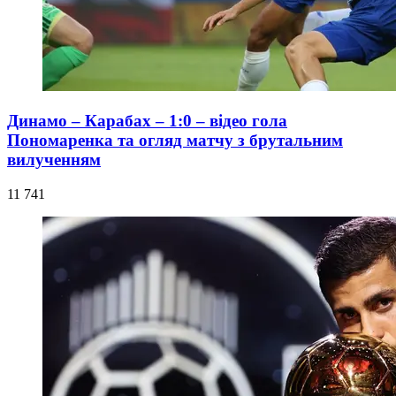
Динамо – Карабах – 1:0 – відео гола
Пономаренка та огляд матчу з брутальним
вилученням
11 741