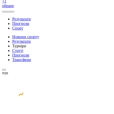
+
1
обране
Результати
Прогнози
Спорт
Новини спорту
Результати
Турніри
Статті
Прогнози
Трансфери
топ