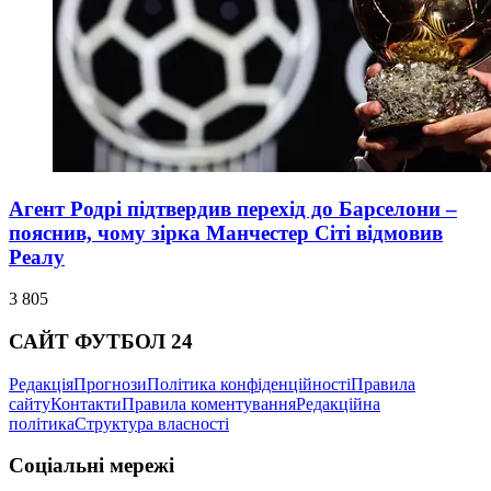
Агент Родрі підтвердив перехід до Барселони –
пояснив, чому зірка Манчестер Сіті відмовив
Реалу
3 805
САЙТ ФУТБОЛ 24
Редакція
Прогнози
Політика конфіденційності
Правила
сайту
Контакти
Правила коментування
Редакційна
політика
Структура власності
Соціальні мережі