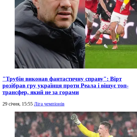
"Трубін виконав фантастичну справу": Вірт
розібрав гру українця проти Реала і віщує топ-
трансфер, який не за горами
29 січня, 15:55
Ліга чемпіонів