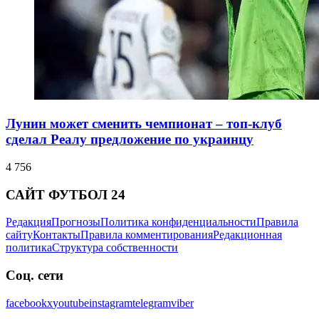
Лунин может сменить чемпионат – топ-клуб
сделал Реалу предложение по украинцу
4 756
САЙТ ФУТБОЛ 24
Редакция
Прогнозы
Политика конфиденциальности
Правила
сайту
Контакты
Правила комментирования
Редакционная
политика
Структура собственности
Соц. сети
facebook
x
youtube
instagram
telegram
viber