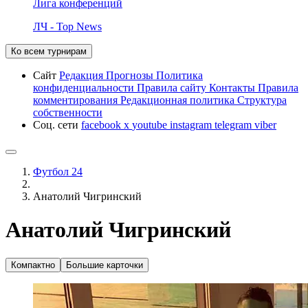
Лига конференций
ЛЧ - Top News
Ко всем турнирам
Сайт
Редакция
Прогнозы
Политика
конфиденциальности
Правила сайту
Контакты
Правила
комментирования
Редакционная политика
Структура
собственности
Соц. сети
facebook
x
youtube
instagram
telegram
viber
Футбол 24
Анатолий Чигринский
Анатолий Чигринский
Компактно
Большие карточки