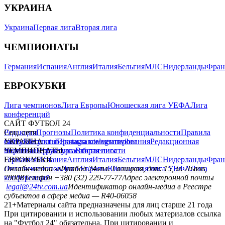
УКРАИНА
Украина
Первая лига
Вторая лига
ЧЕМПИОНАТЫ
Германия
Испания
Англия
Италия
Бельгия
МЛС
Нидерланды
Фран
ЕВРОКУБКИ
Лига чемпионов
Лига Европы
Юношеская лига УЕФА
Лига
конференций
САЙТ ФУТБОЛ 24
Редакция
Соц. сети
Прогнозы
Политика конфиденциальности
Правила
сайту
facebook
УКРАИНА
Контакты
x
youtube
Правила комментирования
instagram
telegram
viber
Редакционная
политика
Украина
ЧЕМПИОНАТЫ
Первая лига
Структура собственности
Вторая лига
Германия
ЕВРОКУБКИ
Испания
Англия
Италия
Бельгия
МЛС
Нидерланды
Фран
Лига чемпионов
Онлайн-медиа «Футбол 24»
Лига Европы
пл. Галицкая, дом. 15, м. Львов,
Юношеская лига УЕФА
Лига
конференций
79008
Телефон +380 (32) 229-77-77
Адрес электронной почты
legal@24tv.com.ua
Идентификатор онлайн-медиа в Реестре
субъектов в сфере медиа — R40-06058
21+
Материалы сайта предназначены для лиц старше 21 года
При цитировании и использовании любых материалов ссылка
на "Футбол 24" обязательна. При цитировании и