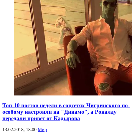
Топ-10 постов недели в соцсетях Чигринского по-
особому настроили на "Динамо", а Роналду
передали привет от Кадырова
13.02.2018, 18:00
Мир