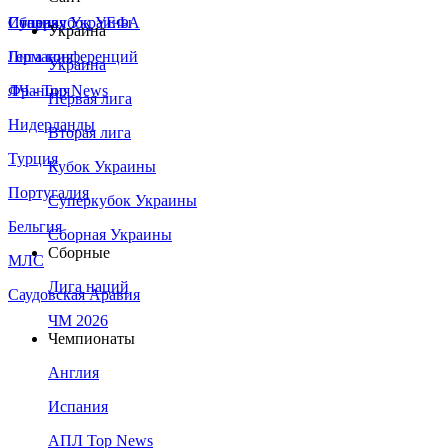
Сборная Украины
Италия
Суперкубок УЕФА
Украина
Германия
Лига конференций
Украина
Франция
ЛЧ - Top News
Первая лига
Нидерланды
Вторая лига
Турция
Кубок Украины
Португалия
Суперкубок Украины
Бельгия
Сборная Украины
Сборные
МЛС
Лига наций
Саудовская Аравия
ЧМ 2026
Чемпионаты
Англия
Испания
АПЛ Top News