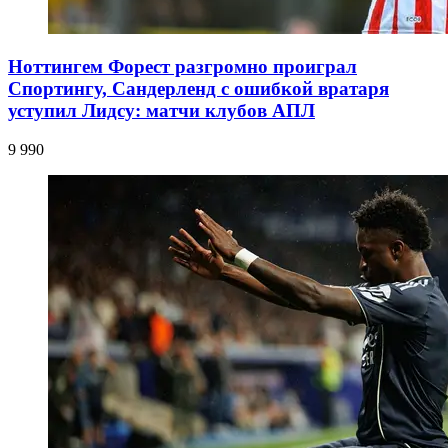
Ноттингем Форест разгромно проиграл
Спортингу, Сандерленд с ошибкой вратаря
уступил Лидсу: матчи клубов АПЛ
9 990