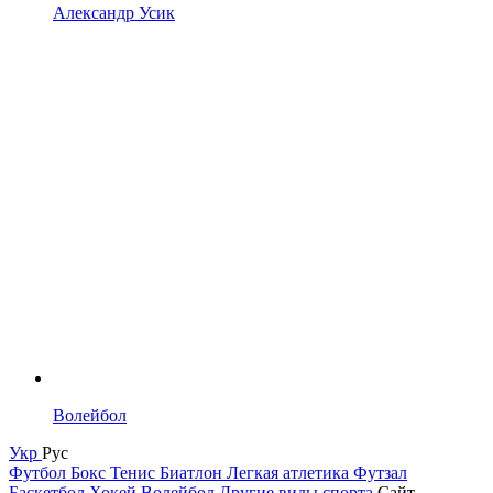
Александр Усик
Волейбол
Укр
Рус
Футбол
Бокс
Тенис
Биатлон
Легкая атлетика
Футзал
Баскетбол
Хокей
Волейбол
Другие виды спорта
Сайт