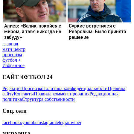
главная
матч-центр
прогнозы
футбол +
Избранное
САЙТ ФУТБОЛ 24
Редакция
Прогнозы
Политика конфиденциальности
Правила
сайту
Контакты
Правила комментирования
Редакционная
политика
Структура собственности
Соц. сети
facebook
x
youtube
instagram
telegram
viber