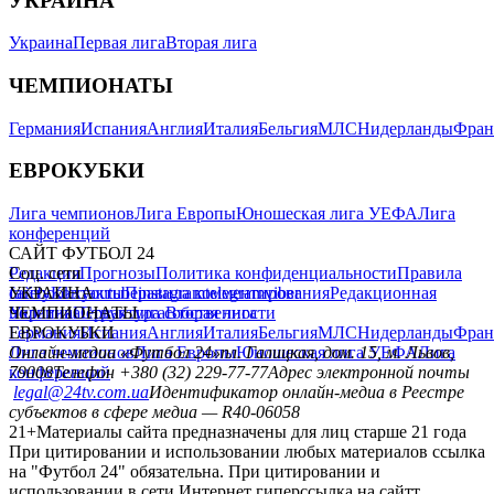
УКРАИНА
Украина
Первая лига
Вторая лига
ЧЕМПИОНАТЫ
Германия
Испания
Англия
Италия
Бельгия
МЛС
Нидерланды
Фран
ЕВРОКУБКИ
Лига чемпионов
Лига Европы
Юношеская лига УЕФА
Лига
конференций
САЙТ ФУТБОЛ 24
Редакция
Соц. сети
Прогнозы
Политика конфиденциальности
Правила
сайту
facebook
УКРАИНА
Контакты
x
youtube
Правила комментирования
instagram
telegram
viber
Редакционная
политика
Украина
ЧЕМПИОНАТЫ
Первая лига
Структура собственности
Вторая лига
Германия
ЕВРОКУБКИ
Испания
Англия
Италия
Бельгия
МЛС
Нидерланды
Фран
Лига чемпионов
Онлайн-медиа «Футбол 24»
Лига Европы
пл. Галицкая, дом. 15, м. Львов,
Юношеская лига УЕФА
Лига
конференций
79008
Телефон +380 (32) 229-77-77
Адрес электронной почты
legal@24tv.com.ua
Идентификатор онлайн-медиа в Реестре
субъектов в сфере медиа — R40-06058
21+
Материалы сайта предназначены для лиц старше 21 года
При цитировании и использовании любых материалов ссылка
на "Футбол 24" обязательна. При цитировании и
использовании в сети Интернет гиперссылка на сайтт