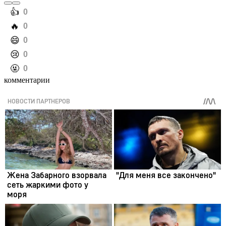
️👍
0
️🔥
0
️😄
0
️😢
0
️🤬
0
комментарии