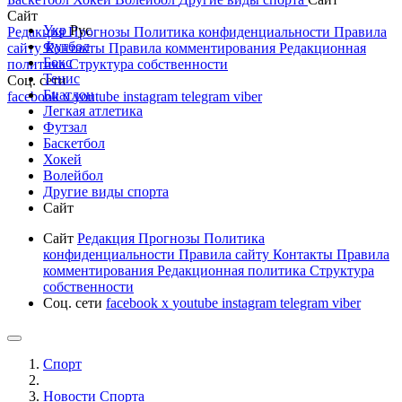
Сайт
Укр
Рус
Редакция
Прогнозы
Политика конфиденциальности
Правила
Футбол
сайту
Контакты
Правила комментирования
Редакционная
Бокс
политика
Структура собственности
Тенис
Соц. сети
Биатлон
facebook
x
youtube
instagram
telegram
viber
Легкая атлетика
Футзал
Баскетбол
Хокей
Волейбол
Другие виды спорта
Сайт
Сайт
Редакция
Прогнозы
Политика
конфиденциальности
Правила сайту
Контакты
Правила
комментирования
Редакционная политика
Структура
собственности
Соц. сети
facebook
x
youtube
instagram
telegram
viber
Спорт
Новости Cпорта