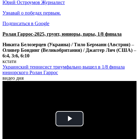
Юрий Остроумов
Журналист
Узнавай о победах первым.
Подписаться в Google
Ролан Гаррос-2025, грунт, юниоры, пары, 1/8 финала
Никита Белозерцев (Украина) / Тило Берманн (Австрия)
–
Оливер Бондинг (Великобритания) / Джаггер Лич (США)
–
6:4, 3:6, 6:10
кстати
Украинский теннисист триумфально вышел в 1/8 финала
юниорского Ролан Гаррос
видео дня
Play