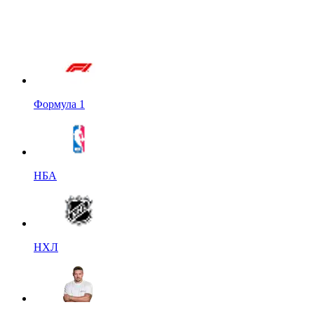
Формула 1
НБА
НХЛ