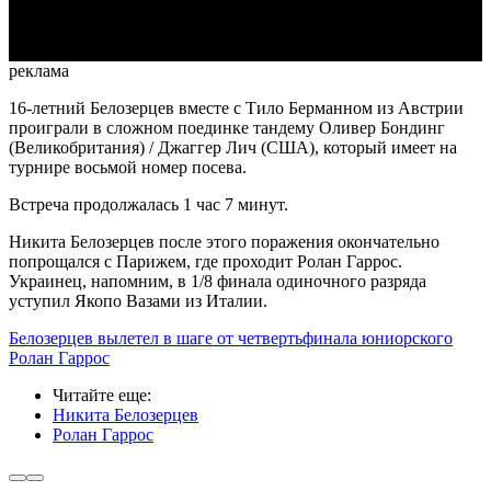
Video
реклама
16-летний Белозерцев вместе с Тило Берманном из Австрии
проиграли в сложном поединке тандему Оливер Бондинг
(Великобритания) / Джаггер Лич (США), который имеет на
турнире восьмой номер посева.
Встреча продолжалась 1 час 7 минут.
Никита Белозерцев после этого поражения окончательно
попрощался с Парижем, где проходит Ролан Гаррос.
Украинец, напомним, в 1/8 финала одиночного разряда
уступил Якопо Вазами из Италии.
Белозерцев вылетел в шаге от четвертьфинала юниорского
Ролан Гаррос
Читайте еще
:
Никита Белозерцев
Ролан Гаррос