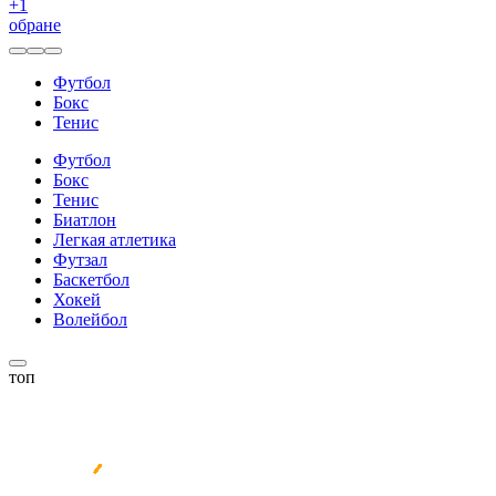
+
1
обране
Футбол
Бокс
Тенис
Футбол
Бокс
Тенис
Биатлон
Легкая атлетика
Футзал
Баскетбол
Хокей
Волейбол
топ