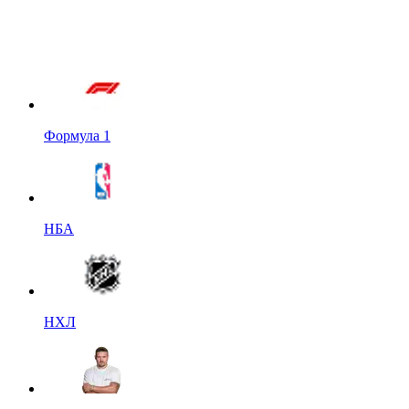
Формула 1
НБА
НХЛ