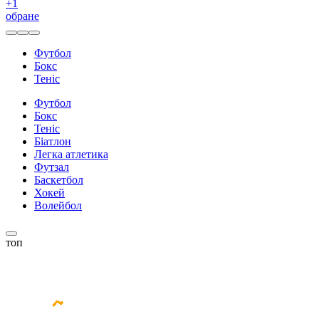
+
1
обране
Футбол
Бокс
Теніс
Футбол
Бокс
Теніс
Біатлон
Легка атлетика
Футзал
Баскетбол
Хокей
Волейбол
топ