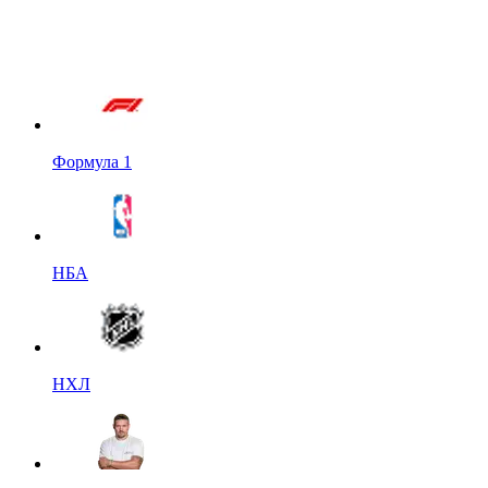
Формула 1
НБА
НХЛ