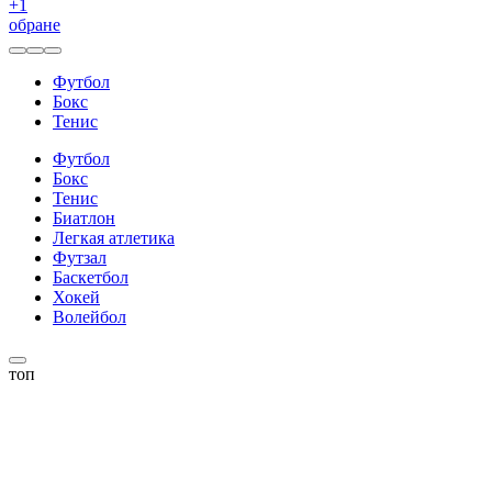
+
1
обране
Футбол
Бокс
Тенис
Футбол
Бокс
Тенис
Биатлон
Легкая атлетика
Футзал
Баскетбол
Хокей
Волейбол
топ