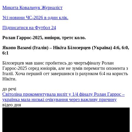
Микита Ковальчук
Журналіст
Усі новини ЧС-2026 в один клік.
Підписатися на Футбол 24
Ролан Гаррос-2025, юніори, третє коло.
Якопо Вазамі (Італія) – Нікіта Білозерцев (Україна) 4:6, 6:0,
6:1
Білозерцев мав шанс пробитись до чвертьфіналу Ролан
Гаррос-2025 серед юніорів, але не зумів перемогти опонента з
Італії. Хоча перший сет завершився із рахунком 6:4 на користь
Нікіти.
до речі
Світоліна прокоментувала виліт у 1/4 фіналу Ролан Гаррос –
українка мала низькі очікування через важливу причину
відео дня