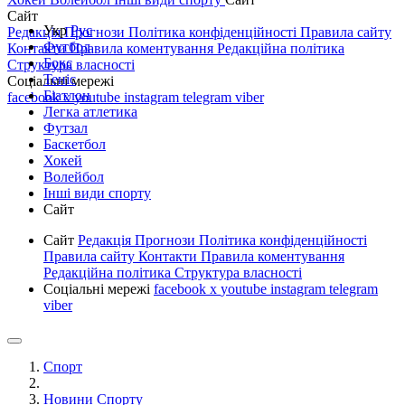
Сайт
Укр
Рус
Редакція
Прогнози
Політика конфіденційності
Правила сайту
Футбол
Контакти
Правила коментування
Редакційна політика
Бокс
Структура власності
Теніс
Соціальні мережі
Біатлон
facebook
x
youtube
instagram
telegram
viber
Легка атлетика
Футзал
Баскетбол
Хокей
Волейбол
Інші види спорту
Сайт
Сайт
Редакція
Прогнози
Політика конфіденційності
Правила сайту
Контакти
Правила коментування
Редакційна політика
Структура власності
Соціальні мережі
facebook
x
youtube
instagram
telegram
viber
Спорт
Новини Спорту