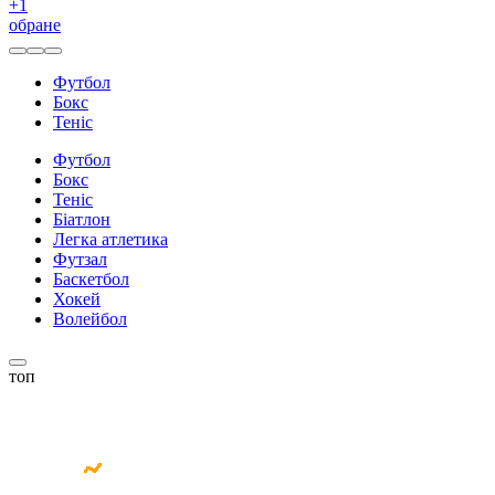
+
1
обране
Футбол
Бокс
Теніс
Футбол
Бокс
Теніс
Біатлон
Легка атлетика
Футзал
Баскетбол
Хокей
Волейбол
топ