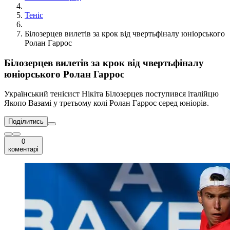
Теніс
Білозерцев вилетів за крок від чвертьфіналу юніорського
Ролан Гаррос
Білозерцев вилетів за крок від чвертьфіналу
юніорського Ролан Гаррос
Український тенісист Нікіта Білозерцев поступився італійцю
Якопо Вазамі у третьому колі Ролан Гаррос серед юніорів.
Поділитись
0
коментарі