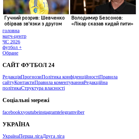
головна
матч-центр
ЧС 2026
футбол +
Обране
САЙТ ФУТБОЛ 24
Редакція
Прогнози
Політика конфіденційності
Правила
сайту
Контакти
Правила коментування
Редакційна
політика
Структура власності
Соціальні мережі
facebook
x
youtube
instagram
telegram
viber
УКРАЇНА
Україна
Перша ліга
Друга ліга