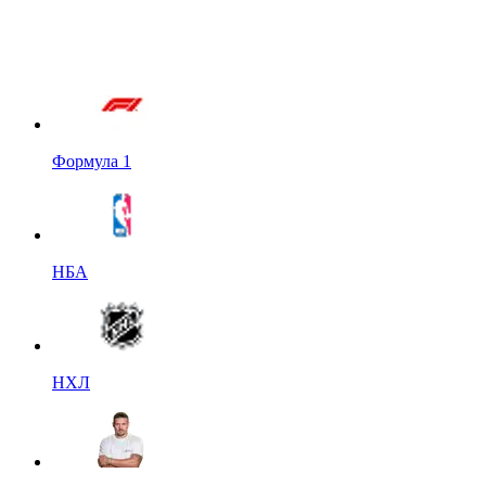
Формула 1
НБА
НХЛ