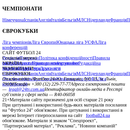
ЧЕМПІОНАТИ
Німеччина
Іспанія
Англія
Італія
Бельгія
МЛС
Нідерланди
Франція
П
ЄВРОКУБКИ
Ліга чемпіонів
Ліга Європи
Юнацька ліга УЄФА
Ліга
конференцій
САЙТ ФУТБОЛ 24
Редакція
Соціальні мережі
Прогнози
Політика конфіденційності
Правила
сайту
facebook
УКРАЇНА
Контакти
x
youtube
Правила коментування
instagram
telegram
viber
Редакційна
політика
Україна
ЧЕМПІОНАТИ
Перша ліга
Структура власності
Друга ліга
Німеччина
ЄВРОКУБКИ
Іспанія
Англія
Італія
Бельгія
МЛС
Нідерланди
Франція
П
Ліга чемпіонів
Онлайн-медіа «Футбол 24»
Ліга Європи
Юнацька ліга УЄФА
пл. Галицька, буд. 15, м. Львів,
Ліга
конференцій
79008
Телефон +380 (32) 229-77-77
Адреса електронної пошти
—
legal@24tv.com.ua
Ідентифікатор онлайн-медіа в Реєстрі
суб’єктів у сфері медіа — R40-06058
21+
Матеріали сайту призначені для осіб старше 21 року
При цитуванні і використанні будь-яких матеріалів посилання
на "Футбол 24" обов'язкове. При цитуванні і використанні в
мережі Інтернет гіперпосилання на сайт
football24.ua
обов'язкове. Матеріали зі знаком "Спецпроект",
"Партнерський матеріал", "Реклама", "Новини компаній"