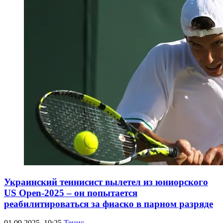
Украинский теннисист вылетел из юниорского
US Open-2025 – он попытается
реабилитироваться за фиаско в парном разряде
01.09.2025, 10:25
Тенис