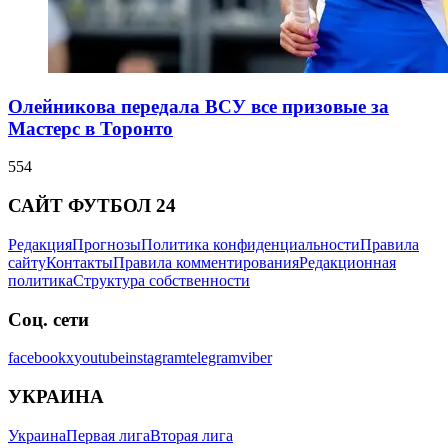
Олейникова передала ВСУ все призовые за
Мастерс в Торонто
554
САЙТ ФУТБОЛ 24
Редакция
Прогнозы
Политика конфиденциальности
Правила
сайту
Контакты
Правила комментирования
Редакционная
политика
Структура собственности
Соц. сети
facebook
x
youtube
instagram
telegram
viber
УКРАИНА
Украина
Первая лига
Вторая лига