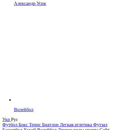
Александр Усик
Волейбол
Укр
Рус
Футбол
Бокс
Тенис
Биатлон
Легкая атлетика
Футзал
Баскетбол
Хокей
Волейбол
Другие виды спорта
Сайт