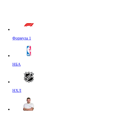
Формула 1
НБА
НХЛ