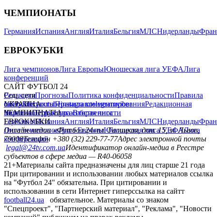
ЧЕМПИОНАТЫ
Германия
Испания
Англия
Италия
Бельгия
МЛС
Нидерланды
Фран
ЕВРОКУБКИ
Лига чемпионов
Лига Европы
Юношеская лига УЕФА
Лига
конференций
САЙТ ФУТБОЛ 24
Редакция
Соц. сети
Прогнозы
Политика конфиденциальности
Правила
сайту
facebook
УКРАИНА
Контакты
x
youtube
Правила комментирования
instagram
telegram
viber
Редакционная
политика
Украина
ЧЕМПИОНАТЫ
Первая лига
Структура собственности
Вторая лига
Германия
ЕВРОКУБКИ
Испания
Англия
Италия
Бельгия
МЛС
Нидерланды
Фран
Лига чемпионов
Онлайн-медиа «Футбол 24»
Лига Европы
пл. Галицкая, дом. 15, м. Львов,
Юношеская лига УЕФА
Лига
конференций
79008
Телефон +380 (32) 229-77-77
Адрес электронной почты
legal@24tv.com.ua
Идентификатор онлайн-медиа в Реестре
субъектов в сфере медиа — R40-06058
21+
Материалы сайта предназначены для лиц старше 21 года
При цитировании и использовании любых материалов ссылка
на "Футбол 24" обязательна. При цитировании и
использовании в сети Интернет гиперссылка на сайтт
football24.ua
обязательное. Материалы со знаком
"Спецпроект", "Партнерский материал", "Реклама", "Новости