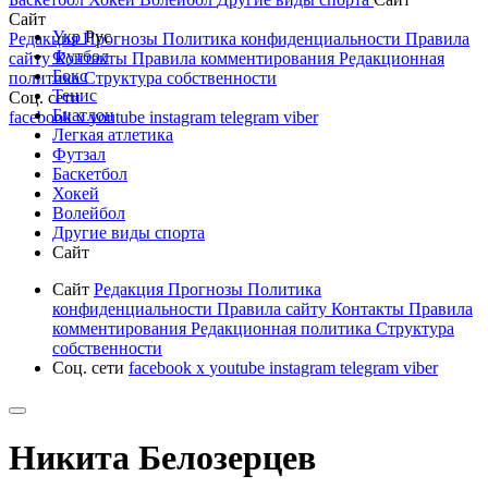
Сайт
Укр
Рус
Редакция
Прогнозы
Политика конфиденциальности
Правила
Футбол
сайту
Контакты
Правила комментирования
Редакционная
Бокс
политика
Структура собственности
Тенис
Соц. сети
Биатлон
facebook
x
youtube
instagram
telegram
viber
Легкая атлетика
Футзал
Баскетбол
Хокей
Волейбол
Другие виды спорта
Сайт
Сайт
Редакция
Прогнозы
Политика
конфиденциальности
Правила сайту
Контакты
Правила
комментирования
Редакционная политика
Структура
собственности
Соц. сети
facebook
x
youtube
instagram
telegram
viber
Никита Белозерцев