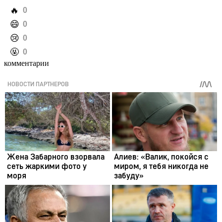
️🔥
0
️😄
0
️😢
0
️🤬
0
комментарии