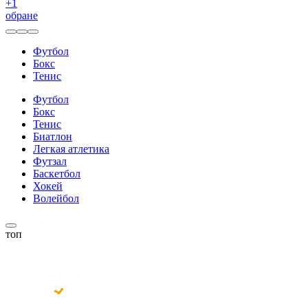
+
1
обране
Футбол
Бокс
Тенис
Футбол
Бокс
Тенис
Биатлон
Легкая атлетика
Футзал
Баскетбол
Хокей
Волейбол
топ