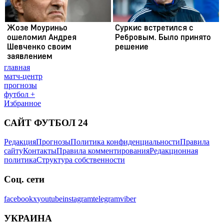
главная
матч-центр
прогнозы
футбол +
Избранное
САЙТ ФУТБОЛ 24
Редакция
Прогнозы
Политика конфиденциальности
Правила
сайту
Контакты
Правила комментирования
Редакционная
политика
Структура собственности
Соц. сети
facebook
x
youtube
instagram
telegram
viber
УКРАИНА