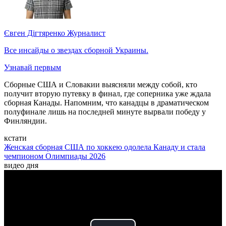
Євген Дігтяренко
Журналист
Все инсайды о звездах сборной Украины.
Узнавай первым
Сборные США и Словакии выясняли между собой, кто
получит вторую путевку в финал, где соперника уже ждала
сборная Канады. Напомним, что канадцы в драматическом
полуфинале лишь на последней минуте вырвали победу у
Финляндии.
кстати
Женская сборная США по хоккею одолела Канаду и стала
чемпионом Олимпиады 2026
видео дня