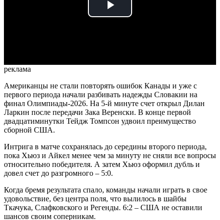
Play
Video
реклама
Американцы не стали повторять ошибок Канады и уже с
первого периода начали разбивать надежды Словакии на
финал Олимпиады-2026. На 5-й минуте счет открыл Дилан
Ларкин после передачи Зака Веренски. В конце первой
двадцатиминутки Тейдж Томпсон удвоил преимущество
сборной США.
Интрига в матче сохранялась до середины второго периода,
пока Хьюз и Айкел менее чем за минуту не сняли все вопросы
относительно победителя. А затем Хьюз оформил дубль и
довел счет до разгромного – 5:0.
Когда бремя результата спало, команды начали играть в свое
удовольствие, без центра поля, что вылилось в шайбы
Ткачука, Слафковского и Регенды. 6:2 – США не оставили
шансов своим соперникам.