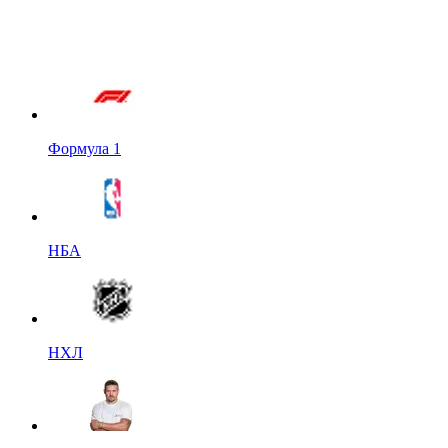
Формула 1
НБА
НХЛ