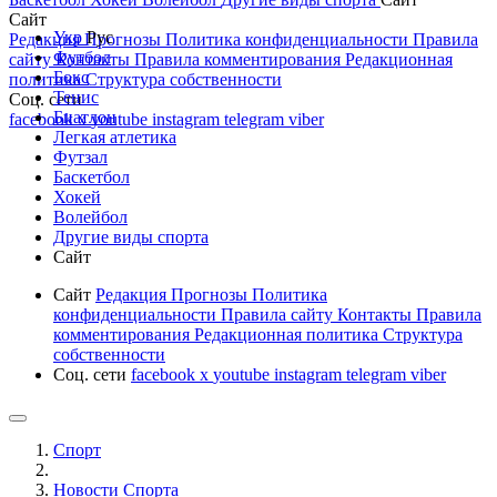
Сайт
Укр
Рус
Редакция
Прогнозы
Политика конфиденциальности
Правила
Футбол
сайту
Контакты
Правила комментирования
Редакционная
Бокс
политика
Структура собственности
Тенис
Соц. сети
Биатлон
facebook
x
youtube
instagram
telegram
viber
Легкая атлетика
Футзал
Баскетбол
Хокей
Волейбол
Другие виды спорта
Сайт
Сайт
Редакция
Прогнозы
Политика
конфиденциальности
Правила сайту
Контакты
Правила
комментирования
Редакционная политика
Структура
собственности
Соц. сети
facebook
x
youtube
instagram
telegram
viber
Спорт
Новости Cпорта