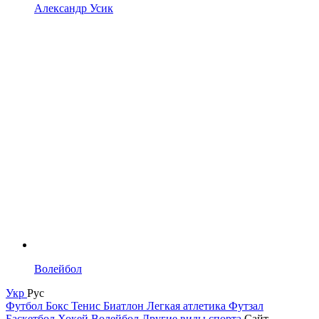
Александр Усик
Волейбол
Укр
Рус
Футбол
Бокс
Тенис
Биатлон
Легкая атлетика
Футзал
Баскетбол
Хокей
Волейбол
Другие виды спорта
Сайт