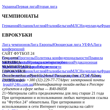
Украина
Первая лига
Вторая лига
ЧЕМПИОНАТЫ
Германия
Испания
Англия
Италия
Бельгия
МЛС
Нидерланды
Фран
ЕВРОКУБКИ
Лига чемпионов
Лига Европы
Юношеская лига УЕФА
Лига
конференций
САЙТ ФУТБОЛ 24
Редакция
Соц. сети
Прогнозы
Политика конфиденциальности
Правила
сайту
facebook
УКРАИНА
Контакты
x
youtube
Правила комментирования
instagram
telegram
viber
Редакционная
политика
Украина
ЧЕМПИОНАТЫ
Первая лига
Структура собственности
Вторая лига
Германия
ЕВРОКУБКИ
Испания
Англия
Италия
Бельгия
МЛС
Нидерланды
Фран
Лига чемпионов
Онлайн-медиа «Футбол 24»
Лига Европы
пл. Галицкая, дом. 15, м. Львов,
Юношеская лига УЕФА
Лига
конференций
79008
Телефон +380 (32) 229-77-77
Адрес электронной почты
legal@24tv.com.ua
Идентификатор онлайн-медиа в Реестре
субъектов в сфере медиа — R40-06058
21+
Материалы сайта предназначены для лиц старше 21 года
При цитировании и использовании любых материалов ссылка
на "Футбол 24" обязательна. При цитировании и
использовании в сети Интернет гиперссылка на сайтт