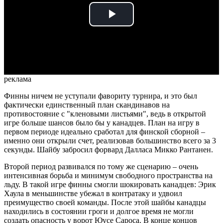
Play
Video
реклама
Финны ничем не уступали фавориту турнира, и это был
фактически единственный план скандинавов на
противостояние с "кленовыми листьями", ведь в открытой
игре больше шансов было бы у канадцев. План на игру в
первом периоде идеально сработал для финской сборной –
именно они открыли счет, реализовав большинство всего за 3
секунды. Шайбу забросил форвард Далласа Микко Рантанен.
Второй период развивался по тому же сценарию – очень
интенсивная борьба и минимум свободного пространства на
льду. В такой игре финны смогли шокировать канадцев: Эрик
Хаула в меньшинстве убежал в контратаку и удвоил
преимущество своей команды. После этой шайбы канадцы
находились в состоянии гроги и долгое время не могли
создать опасность у ворот Юусе Сароса. В конце концов