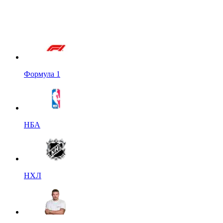
Формула 1
НБА
НХЛ