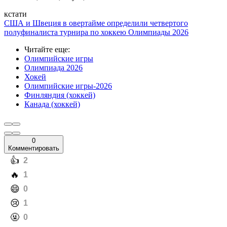
кстати
США и Швеция в овертайме определили четвертого
полуфиналиста турнира по хоккею Олимпиады 2026
Читайте еще
:
Олимпийские игры
Олимпиада 2026
Хокей
Олимпийские игры-2026
Финляндия (хоккей)
Канада (хоккей)
0
Комментировать
️👍
2
️🔥
1
️😄
0
️😢
1
️🤬
0