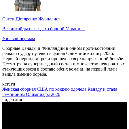
Євген Дігтяренко
Журналист
Все инсайды о звездах сборной Украины.
Узнавай первым
Сборные Канады и Финляндии в очном противостоянии
решали судьбу путевки в финал Олимпийских игр 2026.
Первый период встречи прошел в сверхнапряженной борьбе.
Несмотря на суперзвездный состав и множество невероятных
атакующих звезд в составе обеих команд, на первый план
вышла именно борьба.
кстати
Женская сборная США по хоккею одолела Канаду и стала
чемпионом Олимпиады 2026
видео дня