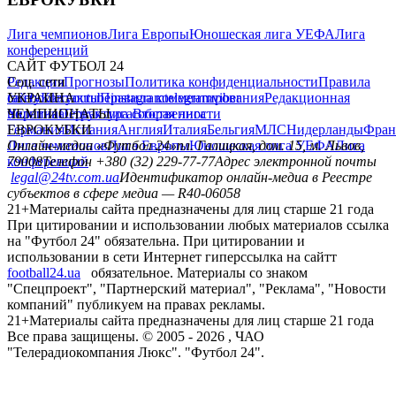
Лига чемпионов
Лига Европы
Юношеская лига УЕФА
Лига
конференций
САЙТ ФУТБОЛ 24
Редакция
Соц. сети
Прогнозы
Политика конфиденциальности
Правила
сайту
facebook
УКРАИНА
Контакты
x
youtube
Правила комментирования
instagram
telegram
viber
Редакционная
политика
Украина
ЧЕМПИОНАТЫ
Первая лига
Структура собственности
Вторая лига
Германия
ЕВРОКУБКИ
Испания
Англия
Италия
Бельгия
МЛС
Нидерланды
Фран
Лига чемпионов
Онлайн-медиа «Футбол 24»
Лига Европы
пл. Галицкая, дом. 15, м. Львов,
Юношеская лига УЕФА
Лига
конференций
79008
Телефон +380 (32) 229-77-77
Адрес электронной почты
legal@24tv.com.ua
Идентификатор онлайн-медиа в Реестре
субъектов в сфере медиа — R40-06058
21+
Материалы сайта предназначены для лиц старше 21 года
При цитировании и использовании любых материалов ссылка
на "Футбол 24" обязательна. При цитировании и
использовании в сети Интернет гиперссылка на сайтт
football24.ua
обязательное. Материалы со знаком
"Спецпроект", "Партнерский материал", "Реклама", "Новости
компаний" публикуем на правах рекламы.
21+
Материалы сайта предназначены для лиц старше 21 года
Все права защищены. © 2005 -
2026
, ЧАО
"Телерадиокомпания Люкс". "Футбол 24".