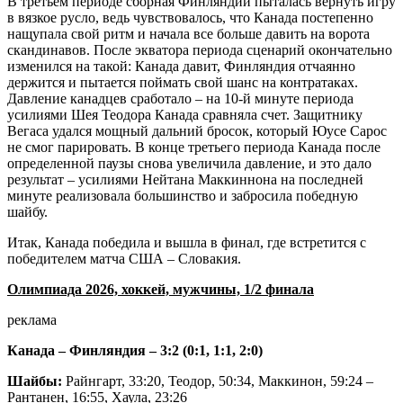
В третьем периоде сборная Финляндии пыталась вернуть игру
в вязкое русло, ведь чувствовалось, что Канада постепенно
нащупала свой ритм и начала все больше давить на ворота
скандинавов. После экватора периода сценарий окончательно
изменился на такой: Канада давит, Финляндия отчаянно
держится и пытается поймать свой шанс на контратаках.
Давление канадцев сработало – на 10-й минуте периода
усилиями Шея Теодора Канада сравняла счет. Защитнику
Вегаса удался мощный дальний бросок, который Юусе Сарос
не смог парировать. В конце третьего периода Канада после
определенной паузы снова увеличила давление, и это дало
результат – усилиями Нейтана Маккиннона на последней
минуте реализовала большинство и забросила победную
шайбу.
Итак, Канада победила и вышла в финал, где встретится с
победителем матча США – Словакия.
Олимпиада 2026, хоккей, мужчины, 1/2 финала
реклама
Канада – Финляндия – 3:2 (0:1, 1:1, 2:0)
Шайбы:
Райнгарт, 33:20, Теодор, 50:34, Маккинон, 59:24 –
Рантанен, 16:55, Хаула, 23:26