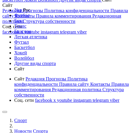
Сайт
Укр
Рус
Редакция
Прогнозы
Политика конфиденциальности
Правила
Футбол
сайту
Контакты
Правила комментирования
Редакционная
Бокс
политика
Структура собственности
Тенис
Соц. сети
Биатлон
facebook
x
youtube
instagram
telegram
viber
Легкая атлетика
Футзал
Баскетбол
Хокей
Волейбол
Другие виды спорта
Сайт
Сайт
Редакция
Прогнозы
Политика
конфиденциальности
Правила сайту
Контакты
Правила
комментирования
Редакционная политика
Структура
собственности
Соц. сети
facebook
x
youtube
instagram
telegram
viber
Спорт
Новости Cпорта