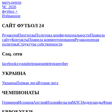
матч-центр
ЧС 2026
футбол +
Избранное
САЙТ ФУТБОЛ 24
Редакция
Прогнозы
Политика конфиденциальности
Правила
сайту
Контакты
Правила комментирования
Редакционная
политика
Структура собственности
Соц. сети
facebook
x
youtube
instagram
telegram
viber
УКРАИНА
Украина
Первая лига
Вторая лига
ЧЕМПИОНАТЫ
Германия
Испания
Англия
Италия
Бельгия
МЛС
Нидерланды
Фран
ЕВРОКУБКИ