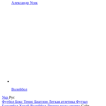
Александр Усик
Волейбол
Укр
Рус
Футбол
Бокс
Тенис
Биатлон
Легкая атлетика
Футзал
Баскетбол
Хокей
Волейбол
Другие виды спорта
Сайт