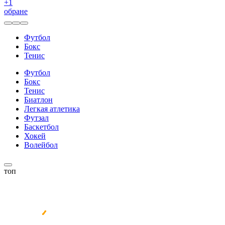
+
1
обране
Футбол
Бокс
Тенис
Футбол
Бокс
Тенис
Биатлон
Легкая атлетика
Футзал
Баскетбол
Хокей
Волейбол
топ