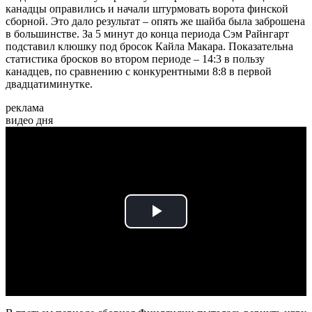
канадцы оправились и начали штурмовать ворота финской
сборной. Это дало результат – опять же шайба была заброшена
в большинстве. За 5 минут до конца периода Сэм Райнгарт
подставил клюшку под бросок Кайла Макара. Показательна
статистика бросков во втором периоде – 14:3 в пользу
канадцев, по сравнению с конкурентными 8:8 в первой
двадцатиминутке.
реклама
видео дня
Play
Video