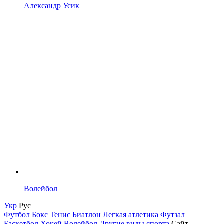
Александр Усик
Волейбол
Укр
Рус
Футбол
Бокс
Тенис
Биатлон
Легкая атлетика
Футзал
Баскетбол
Хокей
Волейбол
Другие виды спорта
Сайт