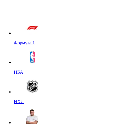
Формула 1
НБА
НХЛ