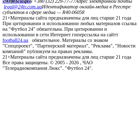
конференций
79008
Телефон +380 (32) 229-77-77
Адрес электронной почты
legal@24tv.com.ua
Идентификатор онлайн-медиа в Реестре
субъектов в сфере медиа — R40-06058
21+
Материалы сайта предназначены для лиц старше 21 года
При цитировании и использовании любых материалов ссылка
на "Футбол 24" обязательна. При цитировании и
использовании в сети Интернет гиперссылка на сайтт
football24.ua
обязательное. Материалы со знаком
"Спецпроект", "Партнерский материал", "Реклама", "Новости
компаний" публикуем на правах рекламы.
21+
Материалы сайта предназначены для лиц старше 21 года
Все права защищены. © 2005 -
2026
, ЧАО
"Телерадиокомпания Люкс". "Футбол 24".