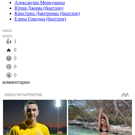
Александра Меркушина
Юлия Джима (биатлон)
Кристина Дмитренко (биатлон)
Елена Городна (биатлон)
️👍
1
️🔥
0
️😄
0
️😢
0
️🤬
0
комментарии