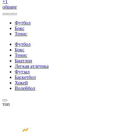
+
1
обране
Футбол
Бокс
Тенис
Футбол
Бокс
Тенис
Биатлон
Легкая атлетика
Футзал
Баскетбол
Хокей
Волейбол
топ