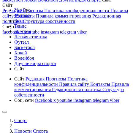
Сайт
Укр
Рус
Редакция
Прогнозы
Политика конфиденциальности
Правила
Футбол
сайту
Контакты
Правила комментирования
Редакционная
Бокс
политика
Структура собственности
Тенис
Соц. сети
Биатлон
facebook
x
youtube
instagram
telegram
viber
Легкая атлетика
Футзал
Баскетбол
Хокей
Волейбол
Другие виды спорта
Сайт
Сайт
Редакция
Прогнозы
Политика
конфиденциальности
Правила сайту
Контакты
Правила
комментирования
Редакционная политика
Структура
собственности
Соц. сети
facebook
x
youtube
instagram
telegram
viber
Спорт
Новости Cпорта