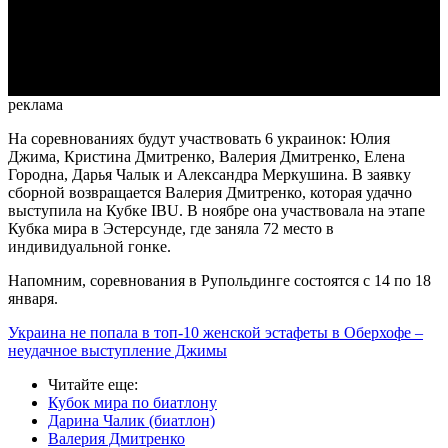
Video
реклама
На соревнованиях будут участвовать 6 украинок: Юлия
Джима, Кристина Дмитренко, Валерия Дмитренко, Елена
Городна, Дарья Чалык и Александра Меркушина. В заявку
сборной возвращается Валерия Дмитренко, которая удачно
выступила на Кубке IBU. В ноябре она участвовала на этапе
Кубка мира в Эстерсунде, где заняла 72 место в
индивидуальной гонке.
Напомним, соревнования в Рупольдинге состоятся с 14 по 18
января.
Украина не попала в топ-10 женской эстафеты в Оберхофе –
неудачное выступление Джимы
Читайте еще
:
Кубок мира по биатлону
Дарина Чалик (биатлон)
Валерия Дмитренко