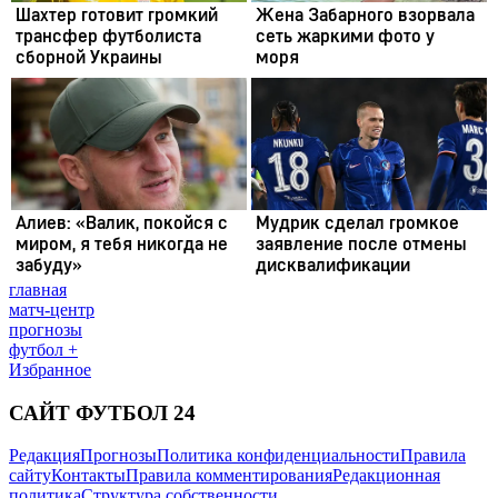
главная
матч-центр
прогнозы
футбол +
Избранное
САЙТ ФУТБОЛ 24
Редакция
Прогнозы
Политика конфиденциальности
Правила
сайту
Контакты
Правила комментирования
Редакционная
политика
Структура собственности