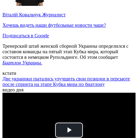
Віталій Ковальчук
Журналист
Хочешь видеть наши футбольные новости чаще?
Подписаться в Google
Тренерский штаб женской сборной Украины определился с
составом команды на пятый этап Кубка мира, который
состоится в немецком Рупольдинге. Об этом сообщает
Биатлон Украины.
кстати
Две украинки пытались улучшить свои позиции в персьюте
после спринта на этапе Кубка мира по биатлону
видео дня
Play