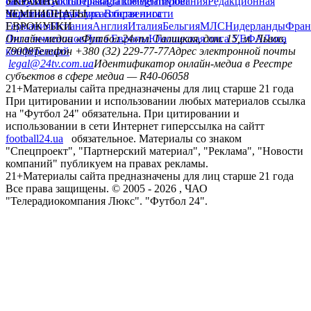
сайту
facebook
УКРАИНА
Контакты
x
youtube
Правила комментирования
instagram
telegram
viber
Редакционная
политика
Украина
ЧЕМПИОНАТЫ
Первая лига
Структура собственности
Вторая лига
Германия
ЕВРОКУБКИ
Испания
Англия
Италия
Бельгия
МЛС
Нидерланды
Фран
Лига чемпионов
Онлайн-медиа «Футбол 24»
Лига Европы
пл. Галицкая, дом. 15, м. Львов,
Юношеская лига УЕФА
Лига
конференций
79008
Телефон +380 (32) 229-77-77
Адрес электронной почты
legal@24tv.com.ua
Идентификатор онлайн-медиа в Реестре
субъектов в сфере медиа — R40-06058
21+
Материалы сайта предназначены для лиц старше 21 года
При цитировании и использовании любых материалов ссылка
на "Футбол 24" обязательна. При цитировании и
использовании в сети Интернет гиперссылка на сайтт
football24.ua
обязательное. Материалы со знаком
"Спецпроект", "Партнерский материал", "Реклама", "Новости
компаний" публикуем на правах рекламы.
21+
Материалы сайта предназначены для лиц старше 21 года
Все права защищены. © 2005 -
2026
, ЧАО
"Телерадиокомпания Люкс". "Футбол 24".