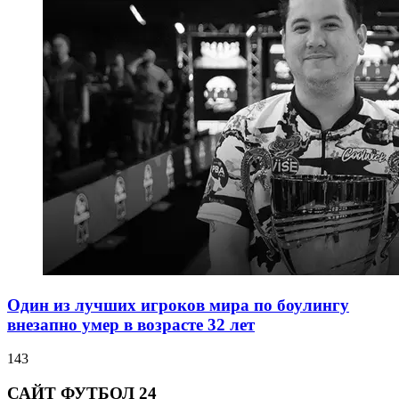
Один из лучших игроков мира по боулингу
внезапно умер в возрасте 32 лет
143
САЙТ ФУТБОЛ 24