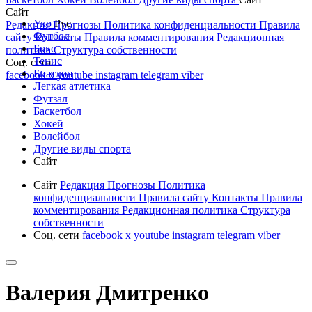
Сайт
Укр
Рус
Редакция
Прогнозы
Политика конфиденциальности
Правила
Футбол
сайту
Контакты
Правила комментирования
Редакционная
Бокс
политика
Структура собственности
Тенис
Соц. сети
Биатлон
facebook
x
youtube
instagram
telegram
viber
Легкая атлетика
Футзал
Баскетбол
Хокей
Волейбол
Другие виды спорта
Сайт
Сайт
Редакция
Прогнозы
Политика
конфиденциальности
Правила сайту
Контакты
Правила
комментирования
Редакционная политика
Структура
собственности
Соц. сети
facebook
x
youtube
instagram
telegram
viber
Валерия Дмитренко