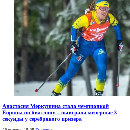
Анастасия Меркушина стала чемпионкой
Европы по биатлону – выиграла мизерные 3
секунды у серебряного призера
28 января, 15:25
Биатлон