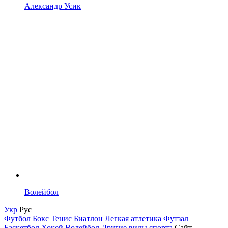
Александр Усик
Волейбол
Укр
Рус
Футбол
Бокс
Тенис
Биатлон
Легкая атлетика
Футзал
Баскетбол
Хокей
Волейбол
Другие виды спорта
Сайт