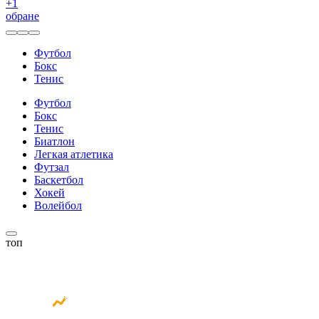
+
1
обране
Футбол
Бокс
Тенис
Футбол
Бокс
Тенис
Биатлон
Легкая атлетика
Футзал
Баскетбол
Хокей
Волейбол
топ