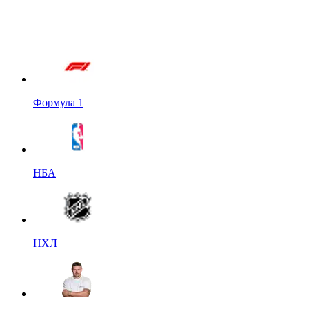
Формула 1
НБА
НХЛ